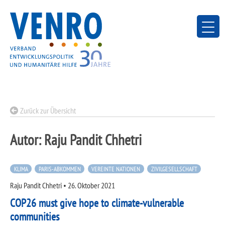
Skip
to
content
Zurück zur Übersicht
Autor:
Raju Pandit Chhetri
KLIMA
PARIS-ABKOMMEN
VEREINTE NATIONEN
ZIVILGESELLSCHAFT
Raju Pandit Chhetri
•
26. Oktober 2021
COP26 must give hope to climate-vulnerable
communities