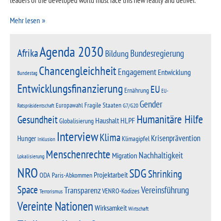
leaders of the developed world must face this new reality and deliver.
Mehr lesen
Agenda 2030
Afrika
Bundesregierung
Bildung
Chancengleichheit
Engagement
Entwicklung
Bundestag
Entwicklungsfinanzierung
EU
Ernährung
EU-
Gender
Fragile Staaten
Europawahl
G7/G20
Ratspräsidentschaft
Humanitäre Hilfe
Gesundheit
Haushalt
HLPF
Globalisierung
Interview
Klima
Krisenprävention
Hunger
Klimagipfel
Inklusion
Menschenrechte
Nachhaltigkeit
Migration
Lokalisierung
NRO
SDG
Shrinking
Projektarbeit
Paris-Abkommen
ODA
Space
Vereinsführung
Transparenz
VENRO-Kodizes
Terrorismus
Vereinte Nationen
Wirksamkeit
Wirtschaft