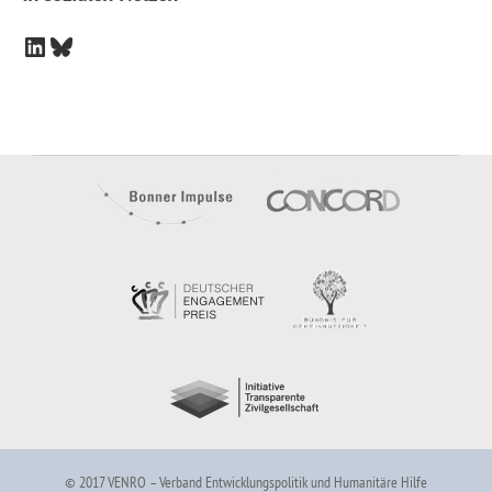
LinkedIn
Bluesky
© 2017 VENRO – Verband Entwicklungspolitik und Humanitäre Hilfe