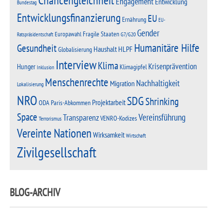
Chancengleichheit
Engagement
Entwicklung
Bundestag
Entwicklungsfinanzierung
EU
Ernährung
EU-
Gender
Fragile Staaten
Europawahl
G7/G20
Ratspräsidentschaft
Humanitäre Hilfe
Gesundheit
Haushalt
HLPF
Globalisierung
Interview
Klima
Krisenprävention
Hunger
Klimagipfel
Inklusion
Menschenrechte
Nachhaltigkeit
Migration
Lokalisierung
NRO
SDG
Shrinking
Projektarbeit
Paris-Abkommen
ODA
Space
Vereinsführung
Transparenz
VENRO-Kodizes
Terrorismus
Vereinte Nationen
Wirksamkeit
Wirtschaft
Zivilgesellschaft
BLOG-ARCHIV