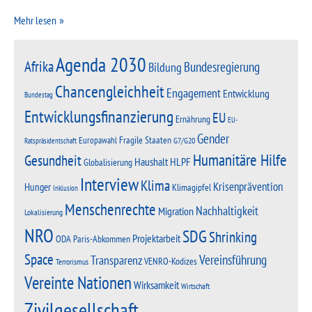
Mehr lesen
Agenda 2030
Afrika
Bundesregierung
Bildung
Chancengleichheit
Engagement
Entwicklung
Bundestag
Entwicklungsfinanzierung
EU
Ernährung
EU-
Gender
Fragile Staaten
Europawahl
G7/G20
Ratspräsidentschaft
Humanitäre Hilfe
Gesundheit
Haushalt
HLPF
Globalisierung
Interview
Klima
Krisenprävention
Hunger
Klimagipfel
Inklusion
Menschenrechte
Nachhaltigkeit
Migration
Lokalisierung
NRO
SDG
Shrinking
Projektarbeit
Paris-Abkommen
ODA
Space
Vereinsführung
Transparenz
VENRO-Kodizes
Terrorismus
Vereinte Nationen
Wirksamkeit
Wirtschaft
Zivilgesellschaft