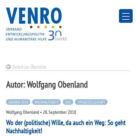
Skip
to
content
Zurück zur Übersicht
Autor:
Wolfgang Obenland
AGENDA 2030
NACHHALTIGKEIT
SDG
ZIVILGESELLSCHAFT
Wolfgang Obenland
•
28. September 2018
Wo der (politische) Wille, da auch ein Weg: So geht
Nachhaltigkeit!