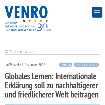
Skip
to
content
Zurück zur Übersicht
Jan Wenzel
•
1. Dezember 2022
BILDUNG
ZIVILGESELLSCHAFT
Globales Lernen: Internationale
Erklärung soll zu nachhaltigerer
und friedlicherer Welt beitragen