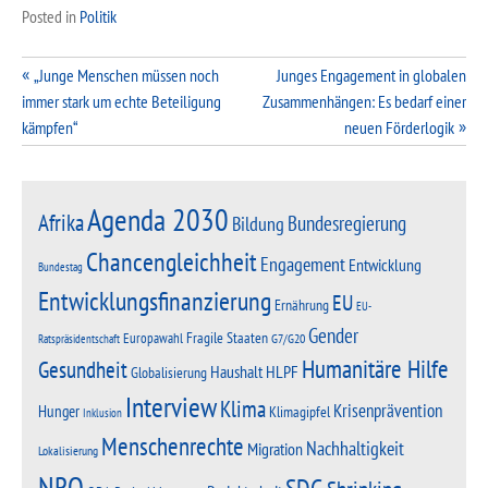
Posted in
Politik
Beitragsnavigation
„Junge Menschen müssen noch
Junges Engagement in globalen
immer stark um echte Beteiligung
Zusammenhängen: Es bedarf einer
kämpfen“
neuen Förderlogik
Agenda 2030
Afrika
Bundesregierung
Bildung
Chancengleichheit
Engagement
Entwicklung
Bundestag
Entwicklungsfinanzierung
EU
Ernährung
EU-
Gender
Fragile Staaten
Europawahl
G7/G20
Ratspräsidentschaft
Humanitäre Hilfe
Gesundheit
Haushalt
HLPF
Globalisierung
Interview
Klima
Krisenprävention
Hunger
Klimagipfel
Inklusion
Menschenrechte
Nachhaltigkeit
Migration
Lokalisierung
NRO