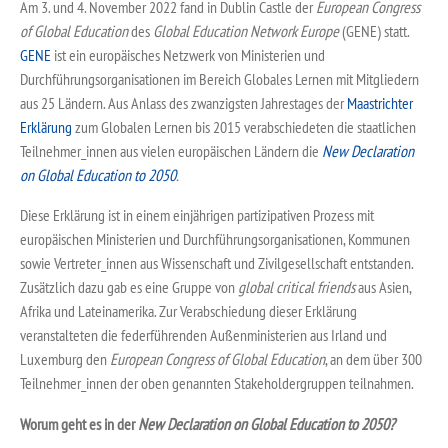
Am 3. und 4. November 2022 fand in Dublin Castle der
European Congress
of Global Education
des
Global Education Network Europe
(GENE) statt.
GENE
ist ein europäisches Netzwerk von Ministerien und
Durchführungsorganisationen im Bereich Globales Lernen mit Mitgliedern
aus 25 Ländern. Aus Anlass des zwanzigsten Jahrestages der
Maastrichter
Erklärung
zum Globalen Lernen bis 2015 verabschiedeten die staatlichen
Teilnehmer_innen aus vielen europäischen Ländern die
New Declaration
on Global Education to 2050
.
Diese Erklärung ist in einem einjährigen partizipativen Prozess mit
europäischen Ministerien und Durchführungsorganisationen, Kommunen
sowie Vertreter_innen aus Wissenschaft und Zivilgesellschaft entstanden.
Zusätzlich dazu gab es eine Gruppe von
global critical friends
aus Asien,
Afrika und Lateinamerika. Zur Verabschiedung dieser Erklärung
veranstalteten die federführenden Außenministerien aus Irland und
Luxemburg den
European Congress of Global Education
, an dem über 300
Teilnehmer_innen der oben genannten Stakeholdergruppen teilnahmen.
Worum geht es in der
New Declaration on Global Education to 2050?