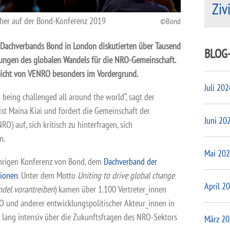
Ziv
Aher auf der Bond-Konferenz 2019
Bond
n Dachverbands Bond in London diskutierten über Tausend
BLOG
ungen des globalen Wandels für die NRO-Gemeinschaft.
Sicht von VENRO besonders im Vordergrund.
Juli 202
s being challenged all around the world“, sagt der
st Maina Kiai und fordert die Gemeinschaft der
Juni 20
O) auf, sich kritisch zu hinterfragen, sich
n.
Mai 20
jährigen Konferenz von Bond, dem
Dachverband der
tionen
. Unter dem Motto
Uniting to drive global change
April 2
del vorantreiben
) kamen über 1.100 Vertreter_innen
RO und anderer entwicklungspolitischer Akteur_innen in
ang intensiv über die Zukunftsfragen des NRO-Sektors
März 2