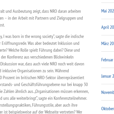
Mai 20
walt und Ausbeutung zeigt, dass NRO daran arbeiten
en – in der Arbeit mit Partnern und Zielgruppen und
bst.
April 2
, I was born in the wrong society”, sagte die indische
er Eröffnungsrede. Was aber bedeutet Inklusion und
März 2
Werte? Welche Rolle spielt Führung dabei? Diese und
 der Konferenz aus verschiedenen Blickwinkeln
Februar
er Diskussion war, dass auch viele NRO noch weit davon
nd inklusive Organisationen zu sein. Während
Januar 
0 Prozent im britischen NRO-Sektor überrepräsentiert
 Vorstands- und Geschäftsführungsebene nur bei knapp 30
ie Zahlen ähnlich aus. „Organisationen müssen erkennen,
Novemb
nd uns alle weiterbringt“, sagte ein Konferenzteilnehmer.
tellungspraktiken, Führungsstile, aber auch ihre
Oktober
 ist beispielsweise auf der Webseite vertreten? Wer