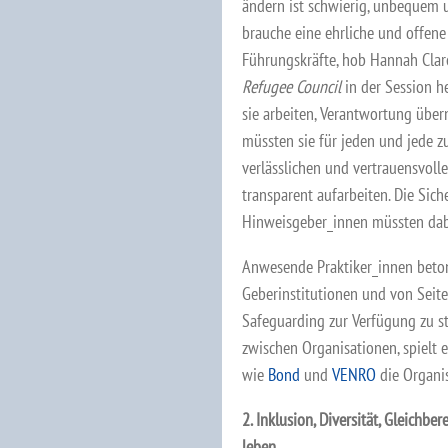
ändern ist schwierig, unbequem 
brauche eine ehrliche und offen
Führungskräfte, hob Hannah Clar
Refugee Council
in der Session 
sie arbeiten, Verantwortung übe
müssten sie für jeden und jede 
verlässlichen und vertrauensvoll
transparent aufarbeiten. Die Sic
Hinweisgeber_innen müssten dabe
Anwesende Praktiker_innen betone
Geberinstitutionen und von Seit
Safeguarding zur Verfügung zu st
zwischen Organisationen, spielt 
wie
Bond
und
VENRO
die Organi
2. Inklusion, Diversität, Gleichb
leben