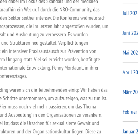
nden dabei im Fokus des Skandals und der medialen
araufhin ein Weckruf durch die NRO-Community, das
Juli 202
en Sektor seither intensiv. Die Konferenz widmete sich
ngsprozessen, die im letzten Jahr angestoßen wurden, um
Juni 20
ewalt und Ausbeutung zu verbessern. Es wurden
e und Strukturen neu gestaltet, Verpflichtungen
t ein intensiver Praxisaustausch zur Prävention von
Mai 20
em Umgang statt. Viel sei erreicht worden, bestätigte
 internationale Entwicklung, Penny Mordaunt, in ihrer
April 2
onferenztages.
rding waren sich die Teilnehmenden einig: Wir haben das
März 2
e Schritte unternommen, um aufzuzeigen, was zu tun ist.
ier muss noch viel mehr passieren, um das Thema
Februar
t und Ausbeutung‘ in den Organisationen zu verankern.
 ist, dass die Ursachen für sexualisierte Gewalt und
kturen und der Organisationskultur liegen. Diese zu
Januar 