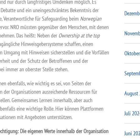
und nur durch langfristiges Umdenken möglich. Es
e Debatte und ein uneingeschränktes Bekenntnis der
Dezemb
e, Verantwortliche für Safeguarding beim
Norwegian
hervor. NRO müssten gegenüber den Menschen, mit denen
Novemb
rnehmen. Das heißt: Neben der
Ownership at the top
zugängliche Hinweisgebersysteme schaffen, einen
en Umgang mit Hinweisen sicherstellen und die Vorfällen
Oktober
herheit und der Schutz der Betroffenen und der
i immer an oberster Stelle stehen.
Septem
n ebenfalls, wie wichtig es sei, von Seiten der
en der Organisationen ausreichende Ressourcen für
August
ellen. Gemeinsames Lernen innerhalb, aber auch
ebenfalls eine wichtige Rolle. Hier können Plattformen
Juli 202
sationen mit Angeboten unterstützen.
erechtigung: Die eigenen Werte innerhalb der Organisation
Juni 20