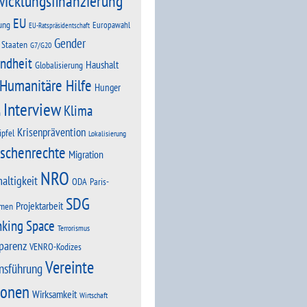
wicklungsfinanzierung
EU
ung
Europawahl
EU-Ratspräsidentschaft
Gender
 Staaten
G7/G20
ndheit
Haushalt
Globalisierung
Humanitäre Hilfe
Hunger
Interview
Klima
n
Krisenprävention
ipfel
Lokalisierung
schenrechte
Migration
NRO
altigkeit
Paris-
ODA
SDG
Projektarbeit
men
nking Space
Terrorismus
parenz
VENRO-Kodizes
Vereinte
nsführung
ionen
Wirksamkeit
Wirtschaft