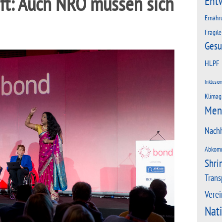
aft: Auch NRO müssen sich
Ent
Ernähr
Fragile
Gesu
HLPF
Inklusio
Klimag
Men
Nachh
Abkom
Shri
Trans
Verei
Nat