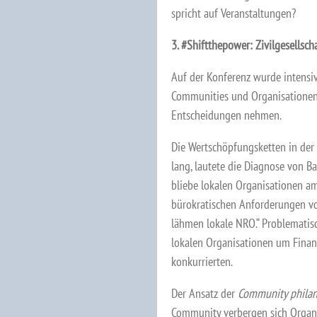
spricht auf Veranstaltungen?
3. #Shiftthepower: Zivilgesellsc
Auf der Konferenz wurde intensiv
Communities und Organisationen is
Entscheidungen nehmen.
Die Wertschöpfungsketten in der
lang, lautete die Diagnose von B
bliebe lokalen Organisationen am
bürokratischen Anforderungen vo
lähmen lokale NRO.“ Problematisc
lokalen Organisationen um Finan
konkurrierten.
Der Ansatz der
Community philan
Community verbergen sich Organi