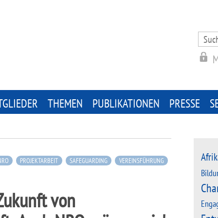
Search
for:
M
TGLIEDER
THEMEN
PUBLIKATIONEN
PRESSE
S
Afrik
NRO
PROJEKTARBEIT
SAFEGUARDING
VEREINSFÜHRUNG
Bildu
Cha
Zukunft von
Enga