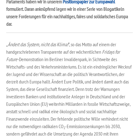
Parlaments haben wir in unserem
Positionspapier zur Europawahl
formuliert. Daran anknüpfend legen wir in einer Serie von Blogartikeln
unsere Forderungen für ein nachhaltiges, faires und solidarisches Europa
dar.
„
Ändert das System, nicht das Klima!
“, so das Motto auf einem der
handgeschriebenen Transparente auf der wöchentlichen
Fridays for
Future-
Demonstration im Berliner Invalidenpark, in Sichtweite des
Wirtschafts- und des Verkehrsministeriums. Es ist ein eindringlicher Weckruf
der Jugend und der Wissenschaft an die politisch Verantwortlichen, der
derzeit durch Europa hallt. Ändert Eure Politik, und ändert damit auch das
System, das diese Gesellschaft finanziert. Denn trotz der Warnungen
investieren Banken und institutionelle Anleger in Deutschland und der
Europäischen Union (EU) weiterhin Milliarden in fossile Wirtschaftszweige,
anstatt schnell und radikal eine ökologisch und sozial nachhaltige
Finanzwende einzuleiten. Der fehlende politische Wille verhindert nicht
nur die notwendigen radikalen CO
-Emmissionssenkungen bis 2030,
2
sondern gefährdet auch die Umsetzung der Agenda 2030 mit ihren