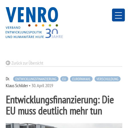
Skip
to
content
Zurück zur Übersicht
Dr.
ENTWICKLUNGSFINANZIERUNG
EU
EUROPAWAHL
VERSCHULDUNG
Klaus Schilder
•
30. April 2019
Entwicklungsfinanzierung: Die
EU muss deutlich mehr tun