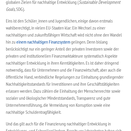
globalen Zielen für nachhaltige Entwicklung (
Sustainable Development
Goals
, SDG).
Eins ist den Schüler_innen und Jugendlichen, einige davon erstmals
wahlberechtigt, in vielen EU-Staaten klar: Ein Wechsel zu einer
nachhaltigen und zukunftsfähigen Wirtschaft wird nicht ohne den Wandel
hin zu
einem nachhaltigen Finanzsystem
gelingen. Denn bislang
berücksichtigt nur ein geringer Anteil der privaten Investoren sowie der
privaten und institutionellen Finanzmarktakteure systematisch Aspekte
nachhaltiger Entwicklung in ihren Kerntätigkeiten. Es ist daher dringend
notwendig, dass für Unternehmen und die Finanzwirtschaft, aber auch die
öffentliche Hand, verbindliche Regelungen zur Einhaltung grundlegender
Nachhaltigkeitsstandards für Investitionen und ihre Geschäftstätigkeiten
erlassen werden. Dazu zählen die Einhaltung der Menschenrechte sowie
sozialer und ökologischer Mindeststandards, Transparenz und gute
Unternehmensführung, die Vermeidung von Korruption sowie eine
nachhaltige Schuldentragfähigkeit.
Und das gilt auch für die Finanzierung nachhaltiger Entwicklung in
Entwicklungs- und Schwellenländern. Bereits vor Jahrzehnten haben sich