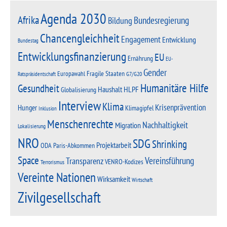
Agenda 2030
Afrika
Bundesregierung
Bildung
Chancengleichheit
Engagement
Entwicklung
Bundestag
Entwicklungsfinanzierung
EU
Ernährung
EU-
Gender
Fragile Staaten
Europawahl
G7/G20
Ratspräsidentschaft
Humanitäre Hilfe
Gesundheit
Haushalt
HLPF
Globalisierung
Interview
Klima
Krisenprävention
Hunger
Klimagipfel
Inklusion
Menschenrechte
Nachhaltigkeit
Migration
Lokalisierung
NRO
SDG
Shrinking
Projektarbeit
Paris-Abkommen
ODA
Space
Vereinsführung
Transparenz
VENRO-Kodizes
Terrorismus
Vereinte Nationen
Wirksamkeit
Wirtschaft
Zivilgesellschaft