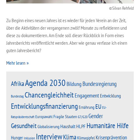
Silvan Rehfeld
Zu Beginn eines neuen Jahres ist es wieder für jeden Verein an der Zeit,
über die Aktivitäten der vergangenen zwölf Monate zu reflektieren und
diese zu dokumentieren. Am Ende soll dieser Rückblick in Form eines
Jahresberichts veröffentlicht werden. Aber wie genau verfasse ich einen
guten Jahresbericht?
Mehr lesen
Agenda 2030
Afrika
Bundesregierung
Bildung
Chancengleichheit
Engagement
Entwicklung
Bundestag
Entwicklungsfinanzierung
EU
Ernährung
EU-
Gender
Fragile Staaten
Europawahl
G7/G20
Ratspräsidentschaft
Humanitäre Hilfe
Gesundheit
Haushalt
HLPF
Globalisierung
Interview
Klima
Krisenprävention
Hunger
Klimagipfel
Inklusion