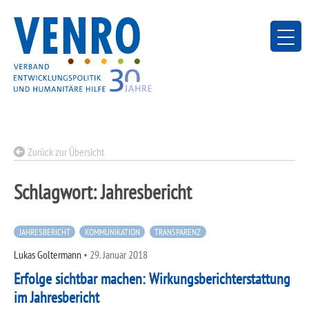
Skip
to
content
Zurück zur Übersicht
Schlagwort:
Jahresbericht
JAHRESBERICHT
KOMMUNIKATION
TRANSPARENZ
Lukas Goltermann
•
29. Januar 2018
Erfolge sichtbar machen: Wirkungsberichterstattung
im Jahresbericht