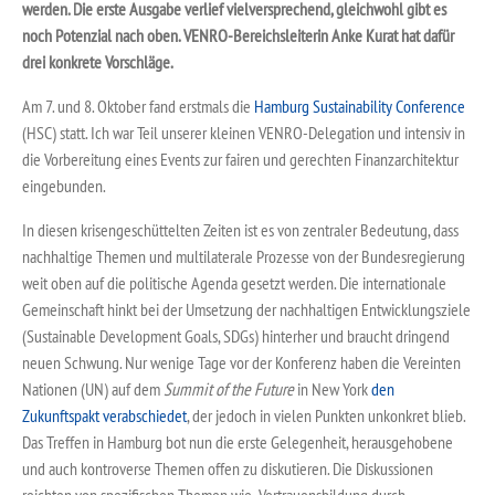
werden. Die erste Ausgabe verlief vielversprechend, gleichwohl gibt es
noch Potenzial nach oben. VENRO-Bereichsleiterin Anke Kurat hat dafür
drei konkrete Vorschläge.
Am 7. und 8. Oktober fand erstmals die
Hamburg Sustainability Conference
(HSC) statt. Ich war Teil unserer kleinen VENRO-Delegation und intensiv in
die Vorbereitung eines Events zur fairen und gerechten Finanzarchitektur
eingebunden.
In diesen krisengeschüttelten Zeiten ist es von zentraler Bedeutung, dass
nachhaltige Themen und multilaterale Prozesse von der Bundesregierung
weit oben auf die politische Agenda gesetzt werden. Die internationale
Gemeinschaft hinkt bei der Umsetzung der nachhaltigen Entwicklungsziele
(Sustainable Development Goals, SDGs) hinterher und braucht dringend
neuen Schwung. Nur wenige Tage vor der Konferenz haben die Vereinten
Nationen (UN) auf dem
Summit of the Future
in New York
den
Zukunftspakt verabschiedet
, der jedoch in vielen Punkten unkonkret blieb.
Das Treffen in Hamburg bot nun die erste Gelegenheit, herausgehobene
und auch kontroverse Themen offen zu diskutieren. Die Diskussionen
reichten von spezifischen Themen wie „Vertrauensbildung durch