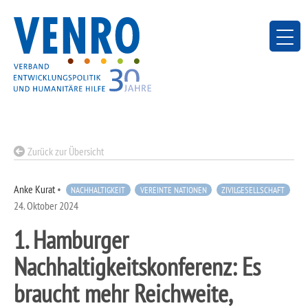
Skip
to
content
Zurück zur Übersicht
Anke Kurat
•
NACHHALTIGKEIT
VEREINTE NATIONEN
ZIVILGESELLSCHAFT
24. Oktober 2024
1. Hamburger
Nachhaltigkeitskonferenz: Es
braucht mehr Reichweite,