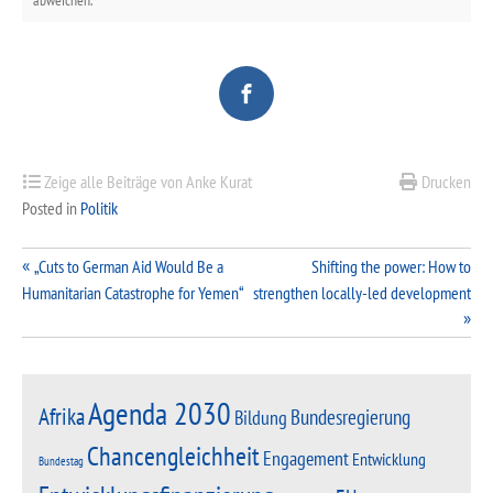
abweichen.
Zeige alle Beiträge von Anke Kurat
Drucken
Posted in
Politik
Beitragsnavigation
„Cuts to German Aid Would Be a
Shifting the power: How to
Humanitarian Catastrophe for Yemen“
strengthen locally-led development
Agenda 2030
Afrika
Bundesregierung
Bildung
Chancengleichheit
Engagement
Entwicklung
Bundestag