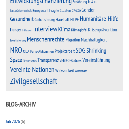
Entwicklungsfinanzierung
EU
Ernährung
EU-
Gender
Fragile Staaten
Europawahl
G7/G20
Ratspräsidentschaft
Humanitäre Hilfe
Gesundheit
Haushalt
HLPF
Globalisierung
Interview
Klima
Krisenprävention
Hunger
Klimagipfel
Inklusion
Menschenrechte
Nachhaltigkeit
Migration
Lokalisierung
NRO
SDG
Shrinking
Projektarbeit
Paris-Abkommen
ODA
Space
Vereinsführung
Transparenz
VENRO-Kodizes
Terrorismus
Vereinte Nationen
Wirksamkeit
Wirtschaft
Zivilgesellschaft
BLOG-ARCHIV
Juli 2026
(6)