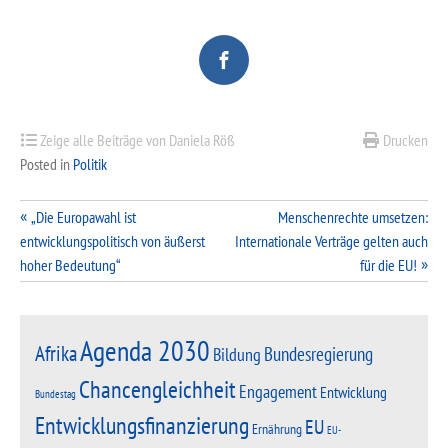
Zeige alle Beiträge von Daniela Röß
Drucken
Posted in
Politik
Beitragsnavigation
„Die Europawahl ist
Menschenrechte umsetzen:
entwicklungspolitisch von äußerst
Internationale Verträge gelten auch
hoher Bedeutung“
für die EU!
Agenda 2030
Afrika
Bundesregierung
Bildung
Chancengleichheit
Engagement
Entwicklung
Bundestag
Entwicklungsfinanzierung
EU
Ernährung
EU-