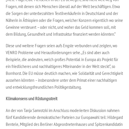
Fragen, mit denen sich Menschen überall auf der Welt beschäftigen. Etwa
die Sorgen der unterbezahlten Textilverkäuferin in Deutschland und der
Näherin in Äthiopien oder die Fragen, welcher Konzern eigentlich wo seine
Gewinne versteuert – oder nicht, und woher das Geld kommen soll, mit
dem Bildung, Gesundheit und Infrastruktur finanziert werden könnten.“
Diese und weitere Fragen seien aufs Engste verbunden und zeigten, wo
VENRO Probleme und Herausforderungen sehe. „Es sind aber auch
Beispiele, die andeuten, welch großes Potential in Europa als Projekt für
ein friedlicheres und nachhaltigeres Miteinander in der Welt steckt“, so
Bornhorst. Die EU müsse deutlich machen, wie Solidarität und Gerechtigkeit
aussehen könnten – insbesondere unter dem Primat einer nachhaltigen
und entwicklungsfreundlichen Politikgestaltung.
Klimakonsens und Rüstungsstreit
An der von Tanja Samrotzki im Anschluss moderierten Diskussion nahmen
fünf Kandidierende demokratischer Parteien zur Europawahl teil: Hildegard
Bentele, Mitglied des Berliner Abgeordnetenhauses und Spitzenkandidatin