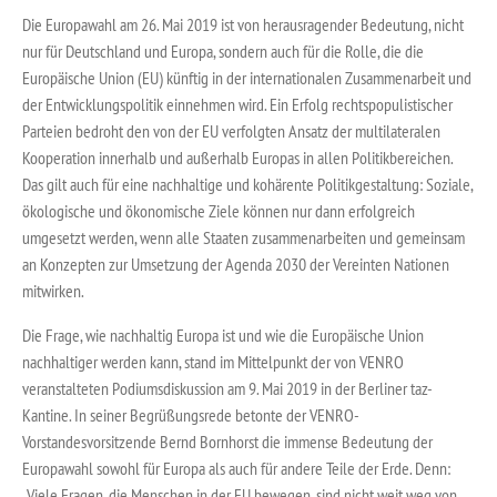
Die Europawahl am 26. Mai 2019 ist von herausragender Bedeutung, nicht
nur für Deutschland und Europa, sondern auch für die Rolle, die die
Europäische Union (EU) künftig in der internationalen Zusammenarbeit und
der Entwicklungspolitik einnehmen wird. Ein Erfolg rechtspopulistischer
Parteien bedroht den von der EU verfolgten Ansatz der multilateralen
Kooperation innerhalb und außerhalb Europas in allen Politikbereichen.
Das gilt auch für eine nachhaltige und kohärente Politikgestaltung: Soziale,
ökologische und ökonomische Ziele können nur dann erfolgreich
umgesetzt werden, wenn alle Staaten zusammenarbeiten und gemeinsam
an Konzepten zur Umsetzung der Agenda 2030 der Vereinten Nationen
mitwirken.
Die Frage, wie nachhaltig Europa ist und wie die Europäische Union
nachhaltiger werden kann, stand im Mittelpunkt der von VENRO
veranstalteten Podiumsdiskussion am 9. Mai 2019 in der Berliner taz-
Kantine. In seiner Begrüßungsrede betonte der VENRO-
Vorstandesvorsitzende Bernd Bornhorst die immense Bedeutung der
Europawahl sowohl für Europa als auch für andere Teile der Erde. Denn:
„Viele Fragen, die Menschen in der EU bewegen, sind nicht weit weg von