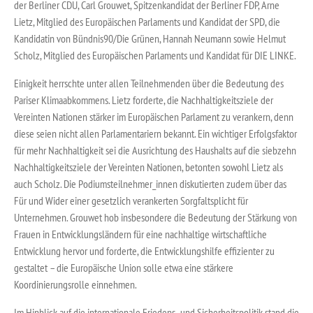
der Berliner CDU, Carl Grouwet, Spitzenkandidat der Berliner FDP, Arne
Lietz, Mitglied des Europäischen Parlaments und Kandidat der SPD, die
Kandidatin von Bündnis90/Die Grünen, Hannah Neumann sowie Helmut
Scholz, Mitglied des Europäischen Parlaments und Kandidat für DIE LINKE.
Einigkeit herrschte unter allen Teilnehmenden über die Bedeutung des
Pariser Klimaabkommens. Lietz forderte, die Nachhaltigkeitsziele der
Vereinten Nationen stärker im Europäischen Parlament zu verankern, denn
diese seien nicht allen Parlamentariern bekannt. Ein wichtiger Erfolgsfaktor
für mehr Nachhaltigkeit sei die Ausrichtung des Haushalts auf die siebzehn
Nachhaltigkeitsziele der Vereinten Nationen, betonten sowohl Lietz als
auch Scholz. Die Podiumsteilnehmer_innen diskutierten zudem über das
Für und Wider einer gesetzlich verankerten Sorgfaltsplicht für
Unternehmen. Grouwet hob insbesondere die Bedeutung der Stärkung von
Frauen in Entwicklungsländern für eine nachhaltige wirtschaftliche
Entwicklung hervor und forderte, die Entwicklungshilfe effizienter zu
gestaltet – die Europäische Union solle etwa eine stärkere
Koordinierungsrolle einnehmen.
Im Hinblick auf die internationale Friedens- und Sicherheitspolitik stand die