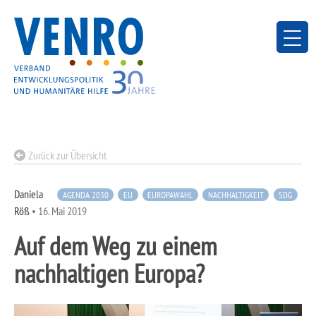
Skip
to
content
Zurück zur Übersicht
Daniela
AGENDA 2030
EU
EUROPAWAHL
NACHHALTIGKEIT
SDG
Röß
•
16. Mai 2019
Auf dem Weg zu einem
nachhaltigen Europa?