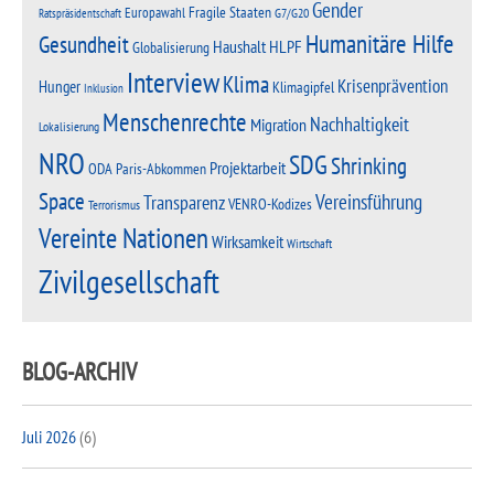
Gender
Fragile Staaten
Europawahl
G7/G20
Ratspräsidentschaft
Humanitäre Hilfe
Gesundheit
Haushalt
HLPF
Globalisierung
Interview
Klima
Krisenprävention
Hunger
Klimagipfel
Inklusion
Menschenrechte
Nachhaltigkeit
Migration
Lokalisierung
NRO
SDG
Shrinking
Projektarbeit
Paris-Abkommen
ODA
Space
Vereinsführung
Transparenz
VENRO-Kodizes
Terrorismus
Vereinte Nationen
Wirksamkeit
Wirtschaft
Zivilgesellschaft
BLOG-ARCHIV
Juli 2026
(6)