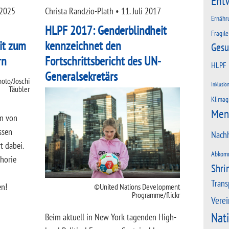
Ent
 2025
Christa Randzio-Plath
•
11. Juli 2017
Ernähr
HLPF 2017: Genderblindheit
Fragile
it zum
kennzeichnet den
Gesu
rn
Fortschrittsbericht des UN-
HLPF
Generalsekretärs
oto/Joschi
Inklusio
Täubler
Klimag
Men
rm von
ssen
Nachh
t dabei.
Abkom
phorie
Shri
Trans
en!
United Nations Development
Programme/flickr
Verei
Nat
Beim aktuell in New York tagenden High-