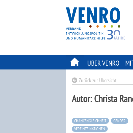
Skip
to
content
ÜBER VENRO
MI
Zurück zur Übersicht
Autor:
Christa Ran
CHANCENGLEICHHEIT
GENDER
VEREINTE NATIONEN