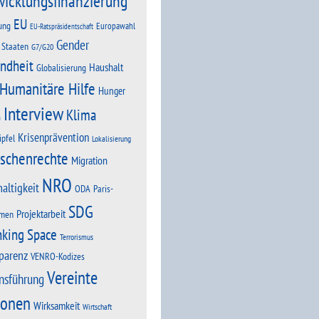
wicklungsfinanzierung
EU
ung
Europawahl
EU-Ratspräsidentschaft
Gender
 Staaten
G7/G20
ndheit
Haushalt
Globalisierung
Humanitäre Hilfe
Hunger
Interview
Klima
n
Krisenprävention
ipfel
Lokalisierung
schenrechte
Migration
NRO
altigkeit
Paris-
ODA
SDG
Projektarbeit
men
nking Space
Terrorismus
parenz
VENRO-Kodizes
Vereinte
nsführung
ionen
Wirksamkeit
Wirtschaft