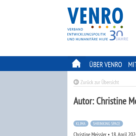
Skip
to
content
ÜBER VENRO
MI
Zurück zur Übersicht
Autor:
Christine M
KLIMA
SHRINKING SPACE
Christine Meissler
•
18. April 202