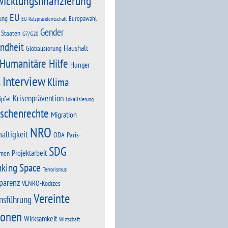
wicklungsfinanzierung
EU
ung
Europawahl
EU-Ratspräsidentschaft
Gender
 Staaten
G7/G20
ndheit
Haushalt
Globalisierung
Humanitäre Hilfe
Hunger
Interview
Klima
n
Krisenprävention
ipfel
Lokalisierung
schenrechte
Migration
NRO
altigkeit
Paris-
ODA
SDG
Projektarbeit
men
nking Space
Terrorismus
parenz
VENRO-Kodizes
Vereinte
nsführung
ionen
Wirksamkeit
Wirtschaft