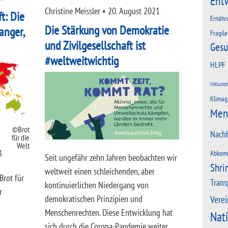
Ent
Christine Meissler
•
20. August 2021
ft: Die
Ernähr
Die Stärkung von Demokratie
anger,
Fragile
und Zivilgesellschaft ist
Gesu
#weltweitwichtig
HLPF
Inklusio
Klimag
Men
Brot
Nachh
für die
Welt
3
Abkom
Seit ungefähr zehn Jahren beobachten wir
Shri
weltweit einen schleichenden, aber
Brot für
Trans
kontinuierlichen Niedergang von
r
Verei
demokratischen Prinzipien und
Menschenrechten. Diese Entwicklung hat
Nat
sich durch die Corona-Pandemie weiter