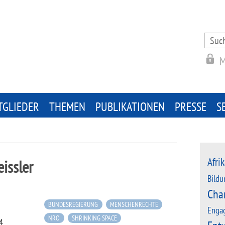
Search
for:
M
TGLIEDER
THEMEN
PUBLIKATIONEN
PRESSE
S
Afrik
eissler
Bildu
Cha
BUNDESREGIERUNG
MENSCHENRECHTE
Enga
NRO
SHRINKING SPACE
4