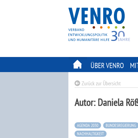
Skip
to
content
ÜBER VENRO
MI
Zurück zur Übersicht
Autor:
Daniela Rö
AGENDA 2030
BUNDESREGIERUNG
NACHHALTIGKEIT