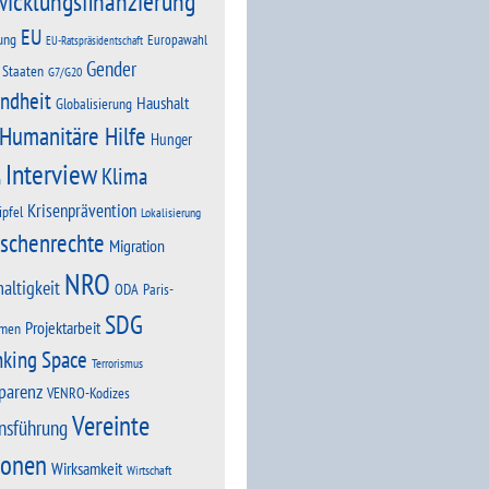
wicklungsfinanzierung
EU
ung
Europawahl
EU-Ratspräsidentschaft
Gender
 Staaten
G7/G20
ndheit
Haushalt
Globalisierung
Humanitäre Hilfe
Hunger
Interview
Klima
n
Krisenprävention
ipfel
Lokalisierung
schenrechte
Migration
NRO
altigkeit
Paris-
ODA
SDG
Projektarbeit
men
nking Space
Terrorismus
parenz
VENRO-Kodizes
Vereinte
nsführung
ionen
Wirksamkeit
Wirtschaft