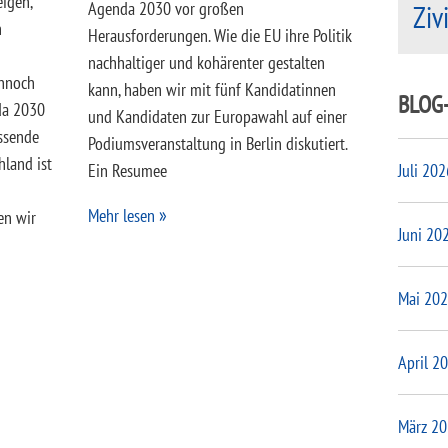
igen,
Agenda 2030 vor großen
Ziv
n
Herausforderungen. Wie die EU ihre Politik
nachhaltiger und kohärenter gestalten
ennoch
kann, haben wir mit fünf Kandidatinnen
BLOG
da 2030
und Kandidaten zur Europawahl auf einer
ssende
Podiumsveranstaltung in Berlin diskutiert.
hland ist
Ein Resumee
Juli 202
Mehr lesen
en wir
Juni 20
Mai 20
April 2
März 2