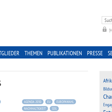
Search
for:
M
TGLIEDER
THEMEN
PUBLIKATIONEN
PRESSE
S
Afrik
ß
Bildu
Cha
AGENDA 2030
EU
EUROPAWAHL
Enga
NACHHALTIGKEIT
SDG