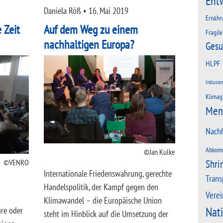
Ent
Daniela Röß
•
16. Mai 2019
Ernähr
 Zeit
Auf dem Weg zu einem
Fragile
nachhaltigen Europa?
Gesu
HLPF
Inklusio
Klimag
Men
Nachh
Abkom
Jan Kulke
Shri
VENRO
Internationale Friedenswahrung, gerechte
Trans
Handelspolitik, der Kampf gegen den
Verei
Klimawandel – die Europäische Union
Nat
re oder
steht im Hinblick auf die Umsetzung der