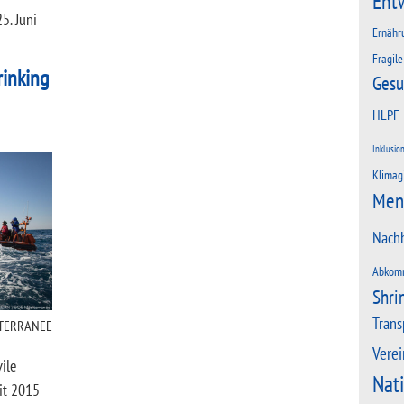
Ent
25. Juni
Ernähr
Fragile
rinking
Gesu
HLPF
Inklusio
Klimag
Men
Nachh
Abkom
Shri
Trans
ITERRANEE
Verei
ile
Nat
it 2015