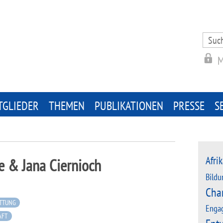
Search
for:
M
TGLIEDER
THEMEN
PUBLIKATIONEN
PRESSE
S
Afrik
e & Jana Ciernioch
Bildu
Cha
TTUNG
Enga
AFT