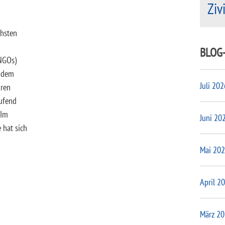
Ziv
chsten
BLOG
NGOs)
r dem
Juli 202
hren
ufend
 Im
Juni 20
 hat sich
Mai 20
April 2
März 2