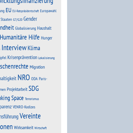
wicklungsfinanzierung
EU
ung
Europawahl
EU-Ratspräsidentschaft
Gender
 Staaten
G7/G20
ndheit
Haushalt
Globalisierung
Humanitäre Hilfe
Hunger
Interview
Klima
n
Krisenprävention
ipfel
Lokalisierung
schenrechte
Migration
NRO
altigkeit
Paris-
ODA
SDG
Projektarbeit
men
nking Space
Terrorismus
parenz
VENRO-Kodizes
Vereinte
nsführung
ionen
Wirksamkeit
Wirtschaft