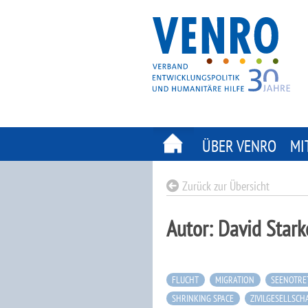
Skip
to
content
ÜBER VENRO
MI
Zurück zur Übersicht
Autor:
David Stark
FLUCHT
MIGRATION
SEENOTRE
SHRINKING SPACE
ZIVILGESELLSCH