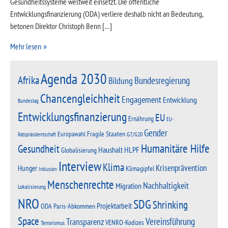
Gesundheitssysteme weltweit einsetzt. Die öffentliche
Entwicklungsfinanzierung (ODA) verliere deshalb nicht an Bedeutung,
betonen Direktor Christoph Benn […]
Mehr lesen
Agenda 2030
Afrika
Bundesregierung
Bildung
Chancengleichheit
Engagement
Entwicklung
Bundestag
Entwicklungsfinanzierung
EU
Ernährung
EU-
Gender
Fragile Staaten
Europawahl
G7/G20
Ratspräsidentschaft
Humanitäre Hilfe
Gesundheit
Haushalt
HLPF
Globalisierung
Interview
Klima
Krisenprävention
Hunger
Klimagipfel
Inklusion
Menschenrechte
Nachhaltigkeit
Migration
Lokalisierung
NRO
SDG
Shrinking
Projektarbeit
Paris-Abkommen
ODA
Space
Vereinsführung
Transparenz
VENRO-Kodizes
Terrorismus