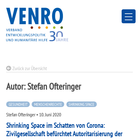
Skip
to
content
Zurück zur Übersicht
Autor:
Stefan Ofteringer
GESUNDHEIT
MENSCHENRECHTE
SHRINKING SPACE
Stefan Ofteringer
•
10. Juni 2020
Shrinking Space im Schatten von Corona:
Zivilgesellschaft befürchtet Autoritarisierung der