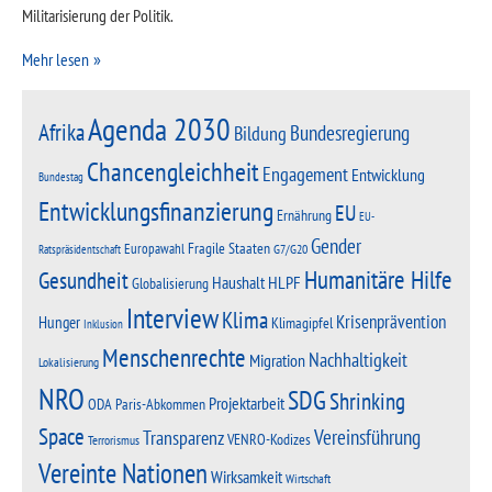
Militarisierung der Politik.
Mehr lesen
Agenda 2030
Afrika
Bundesregierung
Bildung
Chancengleichheit
Engagement
Entwicklung
Bundestag
Entwicklungsfinanzierung
EU
Ernährung
EU-
Gender
Fragile Staaten
Europawahl
G7/G20
Ratspräsidentschaft
Humanitäre Hilfe
Gesundheit
Haushalt
HLPF
Globalisierung
Interview
Klima
Krisenprävention
Hunger
Klimagipfel
Inklusion
Menschenrechte
Nachhaltigkeit
Migration
Lokalisierung
NRO
SDG
Shrinking
Projektarbeit
Paris-Abkommen
ODA
Space
Vereinsführung
Transparenz
VENRO-Kodizes
Terrorismus
Vereinte Nationen
Wirksamkeit
Wirtschaft