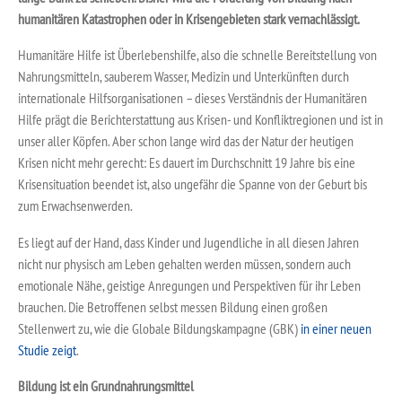
humanitären Katastrophen oder in Krisengebieten stark vernachlässigt.
Humanitäre Hilfe ist Überlebenshilfe, also die schnelle Bereitstellung von
Nahrungsmitteln, sauberem Wasser, Medizin und Unterkünften durch
internationale Hilfsorganisationen – dieses Verständnis der Humanitären
Hilfe prägt die Berichterstattung aus Krisen- und Konfliktregionen und ist in
unser aller Köpfen. Aber schon lange wird das der Natur der heutigen
Krisen nicht mehr gerecht: Es dauert im Durchschnitt 19 Jahre bis eine
Krisensituation beendet ist, also ungefähr die Spanne von der Geburt bis
zum Erwachsenwerden.
Es liegt auf der Hand, dass Kinder und Jugendliche in all diesen Jahren
nicht nur physisch am Leben gehalten werden müssen, sondern auch
emotionale Nähe, geistige Anregungen und Perspektiven für ihr Leben
brauchen. Die Betroffenen selbst messen Bildung einen großen
Stellenwert zu, wie die Globale Bildungskampagne (GBK)
in einer neuen
Studie zeigt
.
Bildung ist ein Grundnahrungsmittel