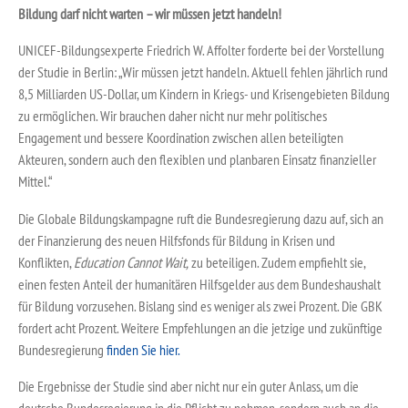
Bildung darf nicht warten – wir müssen jetzt handeln!
UNICEF-Bildungsexperte Friedrich W. Affolter forderte bei der Vorstellung
der Studie in Berlin: „Wir müssen jetzt handeln. Aktuell fehlen jährlich rund
8,5 Milliarden US-Dollar, um Kindern in Kriegs- und Krisengebieten Bildung
zu ermöglichen. Wir brauchen daher nicht nur mehr politisches
Engagement und bessere Koordination zwischen allen beteiligten
Akteuren, sondern auch den flexiblen und planbaren Einsatz finanzieller
Mittel.“
Die Globale Bildungskampagne ruft die Bundesregierung dazu auf, sich an
der Finanzierung des neuen Hilfsfonds für Bildung in Krisen und
Konflikten,
Education Cannot Wait,
zu beteiligen. Zudem empfiehlt sie,
einen festen Anteil der humanitären Hilfsgelder aus dem Bundeshaushalt
für Bildung vorzusehen. Bislang sind es weniger als zwei Prozent. Die GBK
fordert acht Prozent. Weitere Empfehlungen an die jetzige und zukünftige
Bundesregierung
finden Sie hier.
Die Ergebnisse der Studie sind aber nicht nur ein guter Anlass, um die
deutsche Bundesregierung in die Pflicht zu nehmen, sondern auch an die