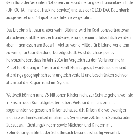
dem Büro der Vereinten Nationen zur Koordinierung der Humanitären Hilfe
(UN-OCHA Financial Tracking Service) und aus der OECD-DAC Datenbank
ausgewertet und 14 qualitative Interviews geführt.
Das Ergebnis ist traurig, aber wahr: Bildung wird im Koalitionsvertrag zwar
als Schwerpunktthema der Bundesregierung genannt. Tatsächlich werden
aber – gemessen am Bedarf – viel zu wenig Mittel für Bildung, vor allem
zu wenig für Grundbildung, bereitgestellt. Es ist durchaus positiv
hervorzuheben, dass im Jahr 2016 im Vergleich zu den Vorjahren mehr
Mittel für Bildung in Krisen und Konflikten zugesagt wurden, diese sind
allerdings geographisch sehr ungleich verteilt und beschränken sich vor
allem auf die Region rund um Syrien.
Weltweit können rund 75 Millionen Kinder nicht zur Schule gehen, weil sie
in Krisen- oder Konfliktgebieten leben. Viele sind in Ländern mit
sogenannten vergessenen Krisen zuhause, d.h. Krisen, die weit weniger
mediale Aufmerksamkeit erfahren als Syrien, wie z.B. Jemen, Somalia oder
Südsudan. Flüchtlingskindern sowie Mädchen und Kindern mit
Behinderungen bleibt der Schulbesuch besonders häufig verwehrt.