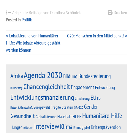
Zeige alle Beiträge von Dorothea Schönfeld
Drucken
Posted in
Politik
Beitragsnavigation
Lokalisierung von Humanitärer
G20: Menschen in den Mittelpunkt!
Hilfe: Wie lokale Akteure gestärkt
werden können
Agenda 2030
Afrika
Bundesregierung
Bildung
Chancengleichheit
Engagement
Entwicklung
Bundestag
Entwicklungsfinanzierung
EU
Ernährung
EU-
Gender
Fragile Staaten
Europawahl
G7/G20
Ratspräsidentschaft
Humanitäre Hilfe
Gesundheit
Haushalt
HLPF
Globalisierung
Interview
Klima
Krisenprävention
Hunger
Klimagipfel
Inklusion