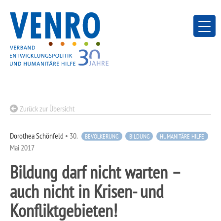
Skip
to
content
Zurück zur Übersicht
Dorothea Schönfeld
•
30.
BEVÖLKERUNG
BILDUNG
HUMANITÄRE HILFE
Mai 2017
Bildung darf nicht warten –
auch nicht in Krisen- und
Konfliktgebieten!