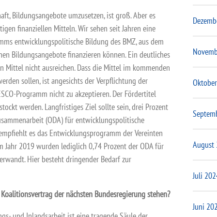
chaft, Bildungsangebote umzusetzen, ist groß. Aber es
Dezemb
igen finanziellen Mitteln. Wir sehen seit Jahren eine
mms entwicklungspolitische Bildung des BMZ, aus dem
Novemb
ionen Bildungsangebote finanzieren können. Ein deutliches
len Mittel nicht ausreichen. Dass die Mittel im kommenden
erden sollen, ist angesichts der Verpflichtung der
Oktober
CO-Programm nicht zu akzeptieren. Der Fördertitel
ockt werden. Langfristiges Ziel sollte sein, drei Prozent
Septem
sammenarbeit (ODA) für entwicklungspolitische
empfiehlt es das Entwicklungsprogramm der Vereinten
August
m Jahr 2019 wurden lediglich 0,74 Prozent der ODA für
erwandt. Hier besteht dringender Bedarf zur
Juli 202
 Koalitionsvertrag der nächsten Bundesregierung stehen?
Juni 20
gs- und Inlandsarbeit ist eine tragende Säule der