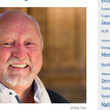
Ent
Ernähr
Fragile
Gesu
HLPF
Inklusio
Klimag
Men
Nachh
Abkom
Shri
Trans
Verei
Nat
Jörg Farys