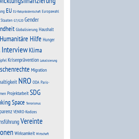
wicklungsfinanzierung
EU
ung
Europawahl
EU-Ratspräsidentschaft
Gender
 Staaten
G7/G20
ndheit
Haushalt
Globalisierung
Humanitäre Hilfe
Hunger
Interview
Klima
n
Krisenprävention
ipfel
Lokalisierung
schenrechte
Migration
NRO
altigkeit
Paris-
ODA
SDG
Projektarbeit
men
nking Space
Terrorismus
parenz
VENRO-Kodizes
Vereinte
nsführung
ionen
Wirksamkeit
Wirtschaft