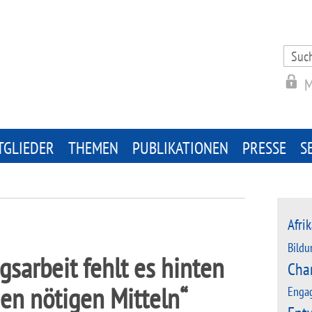
Search
for:
M
TGLIEDER
THEMEN
PUBLIKATIONEN
PRESSE
S
Afrik
Bildu
gsarbeit fehlt es hinten
Cha
en nötigen Mitteln“
Enga