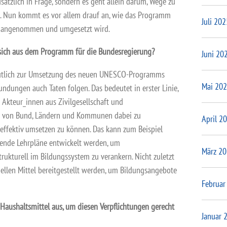
ätzlich in Frage, sondern es geht allein darum, Wege zu
en. Nun kommt es vor allem drauf an, wie das Programm
Juli 202
n angenommen und umgesetzt wird.
sich aus dem Programm für die Bundesregierung?
Juni 20
eutlich zur Umsetzung des neuen UNESCO-Programms
Mai 20
dungen auch Taten folgen. Das bedeutet in erster Linie,
 Akteur_innen aus Zivilgesellschaft und
e von Bund, Ländern und Kommunen dabei zu
April 2
t effektiv umsetzen zu können. Das kann zum Beispiel
hende Lehrpläne entwickelt werden, um
März 2
trukturell im Bildungssystem zu verankern. Nicht zuletzt
iellen Mittel bereitgestellt werden, um Bildungsangebote
Februar
 Haushaltsmittel aus, um diesen Verpflichtungen gerecht
Januar 