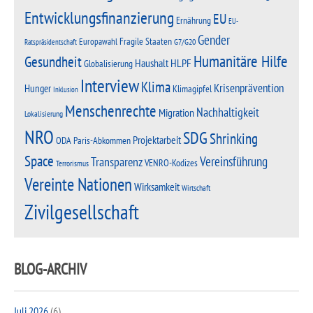
Entwicklungsfinanzierung
EU
Ernährung
EU-
Gender
Fragile Staaten
Europawahl
G7/G20
Ratspräsidentschaft
Humanitäre Hilfe
Gesundheit
Haushalt
HLPF
Globalisierung
Interview
Klima
Krisenprävention
Hunger
Klimagipfel
Inklusion
Menschenrechte
Nachhaltigkeit
Migration
Lokalisierung
NRO
SDG
Shrinking
Projektarbeit
Paris-Abkommen
ODA
Space
Vereinsführung
Transparenz
VENRO-Kodizes
Terrorismus
Vereinte Nationen
Wirksamkeit
Wirtschaft
Zivilgesellschaft
BLOG-ARCHIV
Juli 2026
(6)