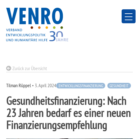
Skip
to
content
Zurück zur Übersicht
Tilman Rüppel
•
3. April 2024
ENTWICKLUNGSFINANZIERUNG
GESUNDHEIT
Gesundheitsfinanzierung: Nach
23 Jahren bedarf es einer neuen
Finanzierungsempfehlung