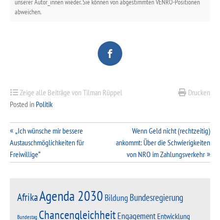
unserer Autor_innen wieder. Sie können von abgestimmten VENRO-Positionen
abweichen.
Zeige alle Beiträge von Tilman Rüppel
Drucken
Posted in
Politik
Beitragsnavigation
„Ich wünsche mir bessere
Wenn Geld nicht (rechtzeitig)
Austauschmöglichkeiten für
ankommt: Über die Schwierigkeiten
Freiwillige“
von NRO im Zahlungsverkehr
Agenda 2030
Afrika
Bundesregierung
Bildung
Chancengleichheit
Engagement
Entwicklung
Bundestag