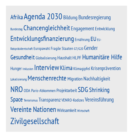
Agenda 2030
Afrika
Bundesregierung
Bildung
Chancengleichheit
Engagement
Entwicklung
Bundestag
Entwicklungsfinanzierung
EU
Ernährung
EU-
Gender
Fragile Staaten
Europawahl
G7/G20
Ratspräsidentschaft
Humanitäre Hilfe
Gesundheit
Haushalt
HLPF
Globalisierung
Interview
Klima
Krisenprävention
Hunger
Klimagipfel
Inklusion
Menschenrechte
Nachhaltigkeit
Migration
Lokalisierung
NRO
SDG
Shrinking
Projektarbeit
Paris-Abkommen
ODA
Space
Vereinsführung
Transparenz
VENRO-Kodizes
Terrorismus
Vereinte Nationen
Wirksamkeit
Wirtschaft
Zivilgesellschaft