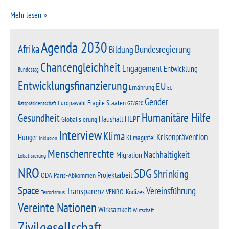
Mehr lesen
Agenda 2030
Afrika
Bundesregierung
Bildung
Chancengleichheit
Engagement
Entwicklung
Bundestag
Entwicklungsfinanzierung
EU
Ernährung
EU-
Gender
Fragile Staaten
Europawahl
G7/G20
Ratspräsidentschaft
Humanitäre Hilfe
Gesundheit
Haushalt
HLPF
Globalisierung
Interview
Klima
Krisenprävention
Hunger
Klimagipfel
Inklusion
Menschenrechte
Nachhaltigkeit
Migration
Lokalisierung
NRO
SDG
Shrinking
Projektarbeit
Paris-Abkommen
ODA
Space
Vereinsführung
Transparenz
VENRO-Kodizes
Terrorismus
Vereinte Nationen
Wirksamkeit
Wirtschaft
Zivilgesellschaft