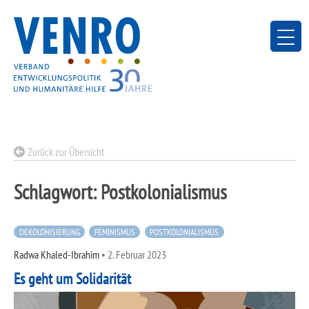
Skip
to
content
Zurück zur Übersicht
Schlagwort:
Postkolonialismus
DEKOLONISIERUNG
FEMINISMUS
POSTKOLONIALISMUS
Radwa Khaled-Ibrahim
•
2. Februar 2023
Es geht um Solidarität