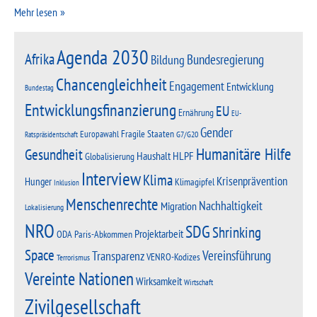
Mehr lesen
Agenda 2030
Afrika
Bundesregierung
Bildung
Chancengleichheit
Engagement
Entwicklung
Bundestag
Entwicklungsfinanzierung
EU
Ernährung
EU-
Gender
Fragile Staaten
Europawahl
G7/G20
Ratspräsidentschaft
Humanitäre Hilfe
Gesundheit
Haushalt
HLPF
Globalisierung
Interview
Klima
Krisenprävention
Hunger
Klimagipfel
Inklusion
Menschenrechte
Nachhaltigkeit
Migration
Lokalisierung
NRO
SDG
Shrinking
Projektarbeit
Paris-Abkommen
ODA
Space
Vereinsführung
Transparenz
VENRO-Kodizes
Terrorismus
Vereinte Nationen
Wirksamkeit
Wirtschaft
Zivilgesellschaft