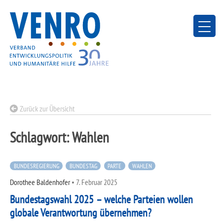
Skip
to
content
Zurück zur Übersicht
Schlagwort:
Wahlen
BUNDESREGIERUNG
BUNDESTAG
PARTE
WAHLEN
Dorothee Baldenhofer
•
7. Februar 2025
Bundestagswahl 2025 – welche Parteien wollen
globale Verantwortung übernehmen?