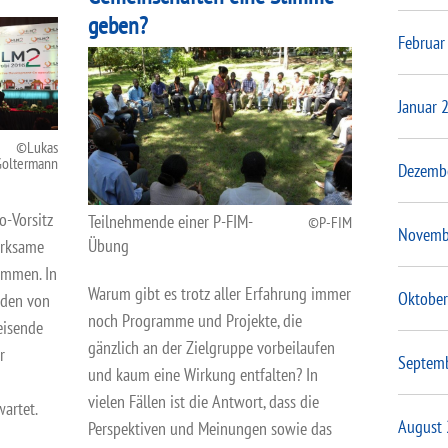
geben?
Februar
Januar 
Lukas
Goltermann
Dezemb
o-Vorsitz
Teilnehmende einer P-FIM-
P-FIM
Novemb
Übung
irksame
ommen. In
Warum gibt es trotz aller Erfahrung immer
Oktober
rden von
noch Programme und Projekte, die
eisende
gänzlich an der Zielgruppe vorbeilaufen
r
Septem
und kaum eine Wirkung entfalten? In
vielen Fällen ist die Antwort, dass die
artet.
August
Perspektiven und Meinungen sowie das