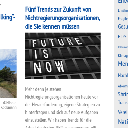
Ent
7
Fünf Trends zur Zukunft von
Ernähr
king“-
Nichtregierungsorganisationen,
Fragile
die Sie kennen müssen
Gesu
HLPF
Inklusio
Klimag
Men
Nachh
Abkom
Mehr denn je stehen
Shri
Nichtregierungsorganisationen heute vor
Trans
Nicole
der Herausforderung, eigene Strategien zu
Kockmann
Verei
hinterfragen und sich auf neue Aufgaben
einzustellen. Wir haben Trends für die
Nat
Arbeit deutscher NRO zusammengestellt