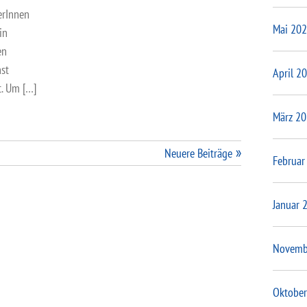
erInnen
Mai 20
in
en
hst
April 2
t. Um […]
März 2
Neuere Beiträge
Februar
Januar 
Novemb
Oktober