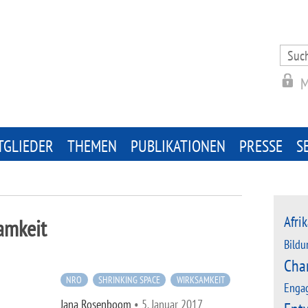
Search
for:
M
TGLIEDER
THEMEN
PUBLIKATIONEN
PRESSE
S
Afrik
amkeit
Bildu
Cha
NRO
SHRINKING SPACE
WIRKSAMKEIT
Enga
Jana Rosenboom
•
5. Januar 2017