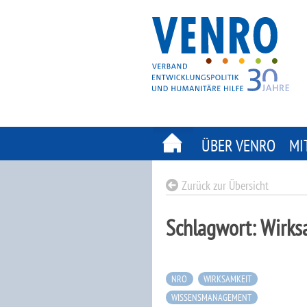
Skip
to
content
ÜBER VENRO
MI
Zurück zur Übersicht
Schlagwort:
Wirks
NRO
WIRKSAMKEIT
WISSENSMANAGEMENT