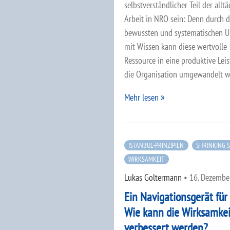
selbstverständlicher Teil der allt
Arbeit in NRO sein: Denn durch 
bewussten und systematischen 
mit Wissen kann diese wertvolle
Ressource in eine produktive Lei
die Organisation umgewandelt w
Mehr lesen
ISTANBUL-PRINZIPIEN
SHRINKING 
WIRKSAMKEIT
Lukas Goltermann
•
16. Dezembe
Ein Navigationsgerät für 
Wie kann die Wirksamkei
verbessert werden?