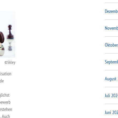
Dezemb
Novemb
Oktober
Septem
Skley
isation
August
nde
lichst
Juli 202
tbewerb
estehen
Juni 20
. Auch