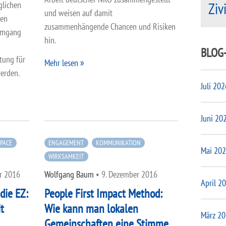
Ziv
äglichen
und weisen auf damit
den
zusammenhängende Chancen und Risiken
Umgang
hin.
BLOG
stung für
Mehr lesen
erden.
Juli 202
Juni 20
SPACE
ENGAGEMENT
KOMMUNIKATION
Mai 20
WIRKSAMKEIT
r 2016
Wolfgang Baum
•
9. Dezember 2016
April 2
die EZ:
People First Impact Method:
t
Wie kann man lokalen
März 2
Gemeinschaften eine Stimme