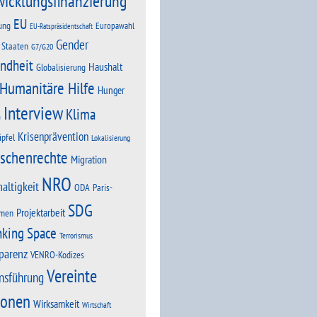
wicklungsfinanzierung
EU
ung
Europawahl
EU-Ratspräsidentschaft
Gender
 Staaten
G7/G20
ndheit
Haushalt
Globalisierung
Humanitäre Hilfe
Hunger
Interview
Klima
n
Krisenprävention
ipfel
Lokalisierung
schenrechte
Migration
NRO
altigkeit
Paris-
ODA
SDG
Projektarbeit
men
nking Space
Terrorismus
parenz
VENRO-Kodizes
Vereinte
nsführung
ionen
Wirksamkeit
Wirtschaft