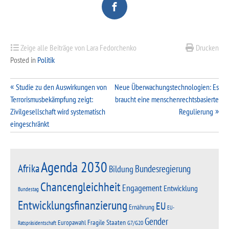
Zeige alle Beiträge von Lara Fedorchenko
Drucken
Posted in
Politik
Beitragsnavigation
Studie zu den Auswirkungen von
Neue Überwachungstechnologien: Es
Terrorismusbekämpfung zeigt:
braucht eine menschenrechtsbasierte
Zivilgesellschaft wird systematisch
Regulierung
eingeschränkt
Agenda 2030
Afrika
Bundesregierung
Bildung
Chancengleichheit
Engagement
Entwicklung
Bundestag
Entwicklungsfinanzierung
EU
Ernährung
EU-
Gender
Fragile Staaten
Europawahl
G7/G20
Ratspräsidentschaft