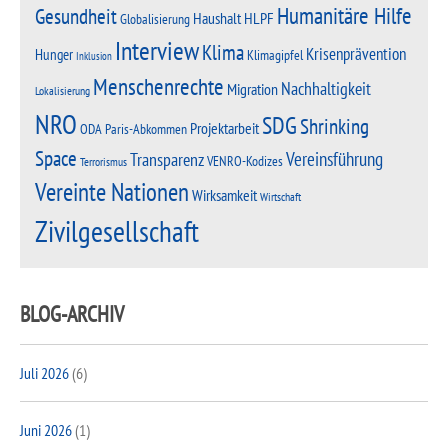
Humanitäre Hilfe
Gesundheit
Haushalt
HLPF
Globalisierung
Interview
Klima
Krisenprävention
Hunger
Klimagipfel
Inklusion
Menschenrechte
Nachhaltigkeit
Migration
Lokalisierung
NRO
SDG
Shrinking
Projektarbeit
Paris-Abkommen
ODA
Space
Vereinsführung
Transparenz
VENRO-Kodizes
Terrorismus
Vereinte Nationen
Wirksamkeit
Wirtschaft
Zivilgesellschaft
BLOG-ARCHIV
Juli 2026
(6)
Juni 2026
(1)