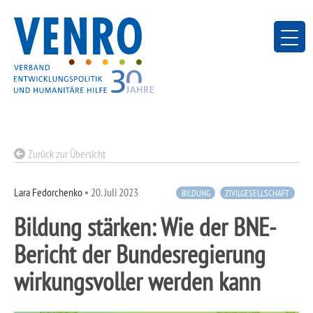
Skip
to
content
Zurück zur Übersicht
Lara Fedorchenko
•
20. Juli 2023
BILDUNG
ZIVILGESELLSCHAFT
Bildung stärken: Wie der BNE-
Bericht der Bundesregierung
wirkungsvoller werden kann