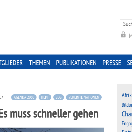
Search
for:
M
TGLIEDER
THEMEN
PUBLIKATIONEN
PRESSE
S
Afrik
17
AGENDA 2030
HLPF
SDG
VEREINTE NATIONEN
Bildu
Es muss schneller gehen
Cha
Enga