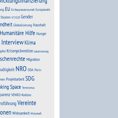
wicklungsfinanzierung
EU
ung
Europawahl
EU-Ratspräsidentschaft
Gender
 Staaten
G7/G20
ndheit
Haushalt
Globalisierung
Humanitäre Hilfe
Hunger
Interview
Klima
n
Krisenprävention
ipfel
Lokalisierung
schenrechte
Migration
NRO
altigkeit
Paris-
ODA
SDG
Projektarbeit
men
nking Space
Terrorismus
parenz
VENRO-Kodizes
Vereinte
nsführung
ionen
Wirksamkeit
Wirtschaft