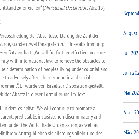
hlstand zu erreichen“ (
Ministerial Declaration
, Abs. 15).
Septem
t
August
erabschiedung der Abschlusserklärung die Zahl der
 wurde, standen zwei Paragrafen zur Einzelabstimmung:
sen Satz enthält: „We call for further effective measures
Juli 202
rmity with international law, to remove the obstacles to
of self-determination of peoples living under colonial and
Juni 20
e to adversely affect their economic and social
ronment“. Er wurde von Israel zur Disposition gestellt.
Mai 20
eb der Absatz in dieser Formulierung im Text.
1, in dem es heißt: „We will continue to promote a
April 2
sparent, predictable, inclusive, non-discriminatory and
stem under the World Trade Organization, as well as
März 2
Mit ihrem Antrag blieben sie allerdings allein, und der