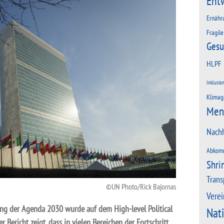
Ent
Ernähr
Fragile
Gesu
HLPF
Inklusio
Klimag
Men
Nachh
Abkom
Shri
Trans
UN Photo/Rick Bajornas
Verei
ung der Agenda 2030 wurde auf dem High-level Political
Nat
 Bericht zeigt, dass in vielen Bereichen der Fortschritt