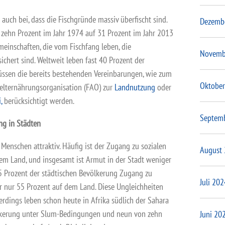
auch bei, dass die Fischgründe massiv überfischt sind.
Dezemb
 zehn Prozent im Jahr 1974 auf 31 Prozent im Jahr 2013
meinschaften, die vom Fischfang leben, die
Novemb
chert sind. Weltweit leben fast 40 Prozent der
ssen die bereits bestehenden Vereinbarungen, wie zum
Oktober
Welternährungsorganisation (FAO) zur
Landnutzung
oder
,
berücksichtigt werden.
Septem
ng in Städten
e Menschen attraktiv. Häufig ist der Zugang zu sozialen
August
dem Land, und insgesamt ist Armut in der Stadt weniger
5 Prozent der städtischen Bevölkerung Zugang zu
Juli 202
r nur 55 Prozent auf dem Land. Diese Ungleichheiten
erdings leben schon heute in Afrika südlich der Sahara
ölkerung unter Slum-Bedingungen und neun von zehn
Juni 20