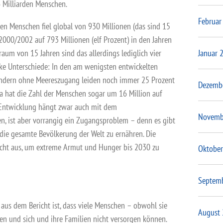
6 Milliarden Menschen.
Februar
en Menschen fiel global von 930 Millionen (das sind 15
2000/2002 auf 793 Millionen (elf Prozent) in den Jahren
aum von 15 Jahren sind das allerdings lediglich vier
Januar 
rke Unterschiede: In den am wenigsten entwickelten
ndern ohne Meereszugang leiden noch immer 25 Prozent
Dezemb
a hat die Zahl der Menschen sogar um 16 Million auf
Entwicklung hängt zwar auch mit dem
Novemb
 ist aber vorrangig ein Zugangsproblem – denn es gibt
die gesamte Bevölkerung der Welt zu ernähren. Die
nicht aus, um extreme Armut und Hunger bis 2030 zu
Oktober
Septem
 aus dem Bericht ist, dass viele Menschen – obwohl sie
August
en und sich und ihre Familien nicht versorgen können.