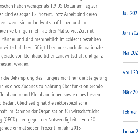
nschen haben weniger als 1,9 US-Dollar am Tag zur
Juli 202
n sind es sogar 15 Prozent. Trotz Arbeit sind deren
ere, wenn sie im landwirtschaftlichen und im
rauen verbringen mehr als drei Mal so viel Zeit mit
Juni 20
s Männer und sind mehrheitlich im schlecht bezahlten
ndwirtschaft beschäftigt. Hier muss auch die nationale
Mai 20
 gerade von kleinbäuerlicher Landwirtschaft und ganz
rbessert werden.
April 2
 für die Bekämpfung des Hungers nicht nur die Steigerung
ern es eines Zugangs zu Nahrung über funktionierende
März 2
leinbauern und Kleinbäuerinnen sowie eines besseren
bedarf. Gleichzeitig hat die sektorspezifische
chaft im Rahmen der
Organisation für wirtschaftliche
Februar
g
(OECD) – entgegen der Notwendigkeit – von 20
 gerade einmal sieben Prozent im Jahr 2015
Januar 