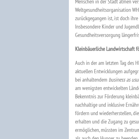
Menschen in der Stadt atmen vers
Weltgesundheitsorganisation W
zurückgegangen ist, ist doch ihr
Insbesondere Kinder und Jugendl
Gesundheitsversorgung längerfris
Kleinbäuerliche Landwirtschaft f
Auch in der am letzten Tag des 
aktuellen Entwicklungen aufgegri
bei anhaltendem
business as usu
am wenigsten entwickelten Länder
Bekenntnis zur Förderung kleinbä
nachhaltige und inklusive Ernähr
fördern und wiederherstellen, di
erhalten und die Zugang zu gesu
ermöglichen, müssten im Zentru
als auch den Hunger zu beenden,