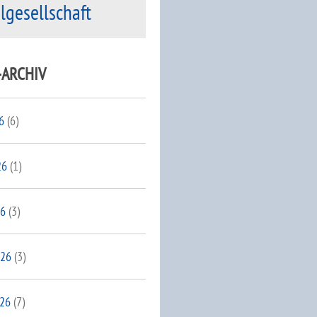
ilgesellschaft
-ARCHIV
6
(6)
26
(1)
26
(3)
026
(3)
026
(7)