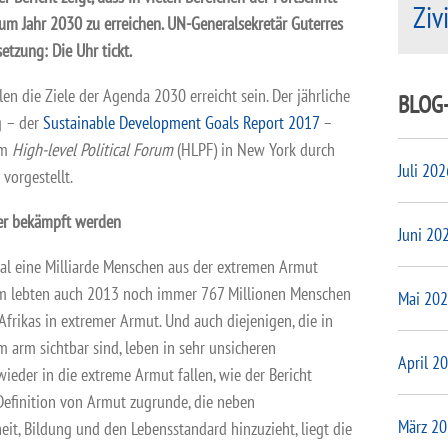
Ziv
zum Jahr 2030 zu erreichen. UN-Generalsekretär Guterres
etzung: Die Uhr tickt.
en die Ziele der Agenda 2030 erreicht sein. Der jährliche
BLOG
g – der
Sustainable Development Goals Report 2017
–
em
High-level Political Forum
(HLPF) in New York durch
Juli 202
vorgestellt.
er bekämpft werden
Juni 20
obal eine Milliarde Menschen aus der extremen Armut
m lebten auch 2013 noch immer 767 Millionen Menschen
Mai 20
frikas in extremer Armut. Und auch diejenigen, die in
em arm sichtbar sind, leben in sehr unsicheren
April 2
ieder in die extreme Armut fallen, wie der Bericht
 Definition von Armut zugrunde, die neben
März 2
, Bildung und den Lebensstandard hinzuzieht, liegt die