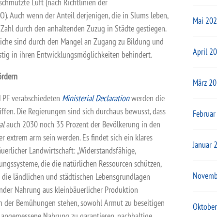
chmutzte Luft (nach Richtlinien der
HO
). Auch wenn der Anteil derjenigen, die in Slums leben,
Mai 20
e Zahl durch den anhaltenden Zuzug in Städte gestiegen.
iche sind durch den Mangel an Zugang zu Bildung und
April 2
tig in ihren Entwicklungsmöglichkeiten behindert.
ördern
März 2
HLPF verabschiedeten
Ministerial Declaration
werden die
ffen. Die Regierungen sind sich durchaus bewusst, dass
Februar
al
auch 2030 noch 35 Prozent der Bevölkerung in den
 extrem arm sein werden. Es findet sich ein klares
Januar 
uerlicher Landwirtschaft: „Widerstandsfähige,
ungssysteme, die die natürlichen Ressourcen schützen,
Novemb
e die ländlichen und städtischen Lebensgrundlagen
nder Nahrung aus kleinbäuerlicher Produktion
m der Bemühungen stehen, sowohl Armut zu beseitigen
Oktober
 angemessene Nahrung zu garantieren, nachhaltige