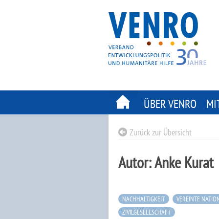
Skip
to
content
ÜBER VENRO
MI
Zurück zur Übersicht
Autor:
Anke Kurat
NACHHALTIGKEIT
VEREINTE NATIO
ZIVILGESELLSCHAFT