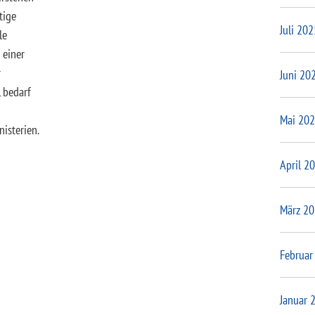
tige
Juli 202
le
 einer
r
Juni 20
, bedarf
Mai 20
isterien.
April 2
März 2
Februar
Januar 