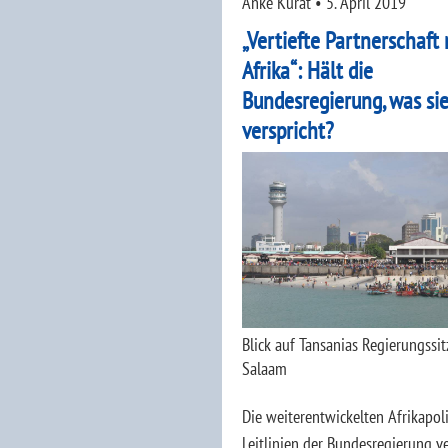
Anke Kurat
•
5. April 2019
„Vertiefte Partnerschaft 
Afrika“: Hält die
Bundesregierung, was si
verspricht?
Blick auf Tansanias Regierungssit
Salaam
Die weiterentwickelten Afrikapol
Leitlinien der Bundesregierung v