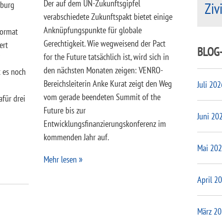
Der auf dem UN-Zukunftsgipfel
Ziv
mburg
verabschiedete Zukunftspakt bietet einige
Anknüpfungspunkte für globale
Format
Gerechtigkeit. Wie wegweisend der Pact
ert
BLOG
for the Future tatsächlich ist, wird sich in
den nächsten Monaten zeigen: VENRO-
t es noch
Bereichsleiterin Anke Kurat zeigt den Weg
Juli 202
vom gerade beendeten Summit of the
afür drei
Future bis zur
Juni 20
Entwicklungsfinanzierungskonferenz im
kommenden Jahr auf.
Mai 20
Mehr lesen
April 2
März 2