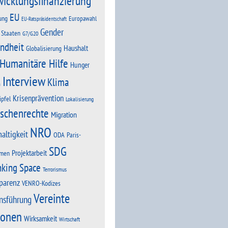
wicklungsfinanzierung
EU
ung
Europawahl
EU-Ratspräsidentschaft
Gender
 Staaten
G7/G20
ndheit
Haushalt
Globalisierung
Humanitäre Hilfe
Hunger
Interview
Klima
n
Krisenprävention
ipfel
Lokalisierung
schenrechte
Migration
NRO
altigkeit
Paris-
ODA
SDG
Projektarbeit
men
nking Space
Terrorismus
parenz
VENRO-Kodizes
Vereinte
nsführung
ionen
Wirksamkeit
Wirtschaft