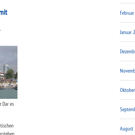
mit
Februar
e
Januar 
Dezemb
Novemb
Oktober
z Dar es
Septem
itischen
August
erstehen