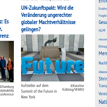
Ent
UN-Zukunftspakt: Wird die
Ernähr
Veränderung ungerechter
Fragile
z: Es
globaler Machtverhältnisse
Gesu
,
gelingen?
HLPF
arenz
Inklusio
Klimag
Men
Nachh
Abkom
Shri
Aufsteller auf dem
Trans
Karoline
Hamburg
Krähling/VENRO
stainability
Summit of the Future in
Verei
Conference
New York
Nat