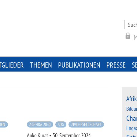
Search
for:
M
TGLIEDER
THEMEN
PUBLIKATIONEN
PRESSE
S
Afrik
Bildu
Cha
NEN
AGENDA 2030
SDG
ZIVILGESELLSCHAFT
Enga
Anke Kurat
•
30. September 2024