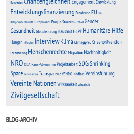
Chancengleichheit
Engagement
Entwicklung
Bundestag
Entwicklungsfinanzierung
EU
Ernährung
EU-
Gender
Fragile Staaten
Europawahl
G7/G20
Ratspräsidentschaft
Humanitäre Hilfe
Gesundheit
Haushalt
HLPF
Globalisierung
Interview
Klima
Krisenprävention
Hunger
Klimagipfel
Inklusion
Menschenrechte
Nachhaltigkeit
Migration
Lokalisierung
NRO
SDG
Shrinking
Projektarbeit
Paris-Abkommen
ODA
Space
Vereinsführung
Transparenz
VENRO-Kodizes
Terrorismus
Vereinte Nationen
Wirksamkeit
Wirtschaft
Zivilgesellschaft
BLOG-ARCHIV