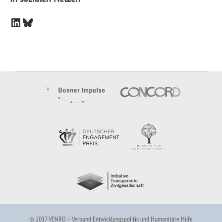
LinkedIn
Bluesky
© 2017 VENRO – Verband Entwicklungspolitik und Humanitäre Hilfe