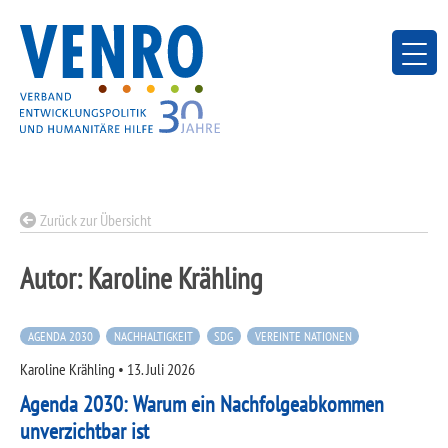
Skip
to
content
Zurück zur Übersicht
Autor:
Karoline Krähling
AGENDA 2030
NACHHALTIGKEIT
SDG
VEREINTE NATIONEN
Karoline Krähling
•
13. Juli 2026
Agenda 2030: Warum ein Nachfolgeabkommen
unverzichtbar ist