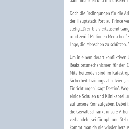
dann finanziell und mit unserer E
Doch die Bedingungen für die Arb
der Hauptstadt Port-au-Prince ve
stetig. „Drei- bis viertausend Gan
rund zwölf Millionen Menschen“, s
Lage, die Menschen zu schützen.
Um in einem derart konfliktiven 
Reaktionsmechanismen für den Gef
Mitarbeitenden sind im Katastro
Sicherheitstrainings absolviert,
Einrichtungen“, sagt Destiné. We
einige Schulen und Klinikabteilu
auf unsere Kernaufgaben. Dabei i
die Gewalt schränkt unsere Arbei
verhandeln, sei für nph und St.-
kommt man da nie wieder heraus.