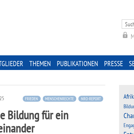
Search
for:
M
TGLIEDER
THEMEN
PUBLIKATIONEN
PRESSE
S
Afrik
025
FRIEDEN
MENSCHENRECHTE
NRO-REPORT
Bildu
he Bildung für ein
Cha
teinander
Enga