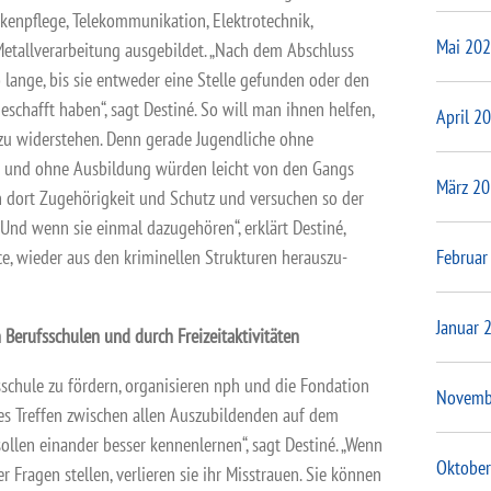
enpflege, Telekommunikation, Elektrotechnik,
Mai 20
etallverarbei­tung ausgebildet. „Nach dem Abschluss
 lange, bis sie entweder eine Stelle gefunden oder den
eschafft haben“, sagt Destiné. So will man ihnen helfen,
April 2
zu widerstehen. Denn gerade Jugendliche ohne
t und ohne Ausbildung würden leicht von den Gangs
März 2
den dort Zugehörigkeit und Schutz und versuchen so der
„Und wenn sie einmal dazugehören“, erklärt Destiné,
Februar
e, wieder aus den kriminellen Strukturen herauszu­
Januar 
Berufsschulen und durch Freizeitaktivitäten
schule zu fördern, organisieren nph und die Fondation
Novemb
les Treffen zwischen allen Auszubildenden auf dem
ollen einander besser kennenlernen“, sagt Destiné. „Wenn
Oktober
r Fragen stellen, verlieren sie ihr Misstrauen. Sie können