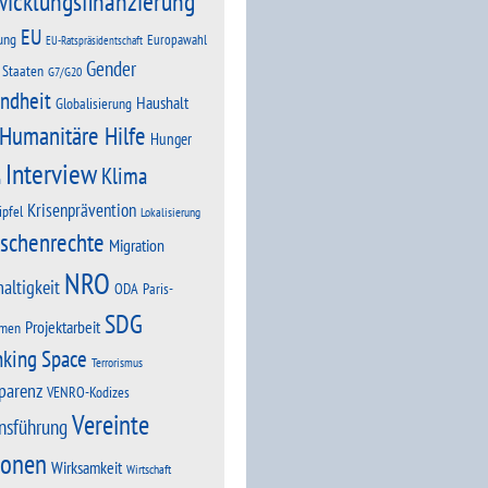
wicklungsfinanzierung
EU
ung
Europawahl
EU-Ratspräsidentschaft
Gender
 Staaten
G7/G20
ndheit
Haushalt
Globalisierung
Humanitäre Hilfe
Hunger
Interview
Klima
n
Krisenprävention
ipfel
Lokalisierung
schenrechte
Migration
NRO
altigkeit
Paris-
ODA
SDG
Projektarbeit
men
nking Space
Terrorismus
parenz
VENRO-Kodizes
Vereinte
nsführung
ionen
Wirksamkeit
Wirtschaft