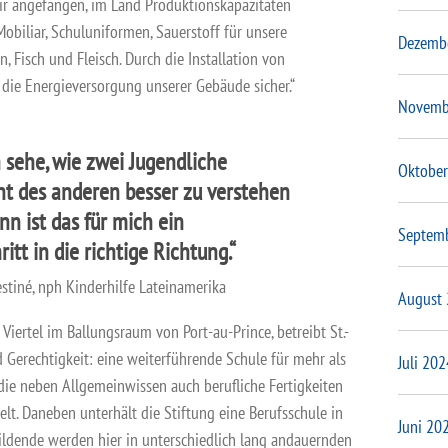
wir angefangen, im Land Produktionskapazitäten
obiliar, Schuluniformen, Sauerstoff für unsere
Dezemb
n, Fisch und Fleisch. Durch die Installation von
 die Energieversorgung unserer Gebäude sicher.“
Novemb
 sehe, wie zwei Jugendliche
Oktober
cht des anderen besser zu verstehen
nn ist das für mich ein
Septem
itt in die richtige Richtung.“
stiné, nph Kinderhilfe Lateinamerika
August
 Viertel im Ballungsraum von Port-au-Prince, betreibt St.-
 Gerechtigkeit: eine weiterführende Schule für mehr als
Juli 202
die neben Allgemeinwissen auch berufliche Fertigkeiten
lt. Daneben unterhält die Stiftung eine Berufsschule in
Juni 20
ildende werden hier in unterschiedlich lang andauernden