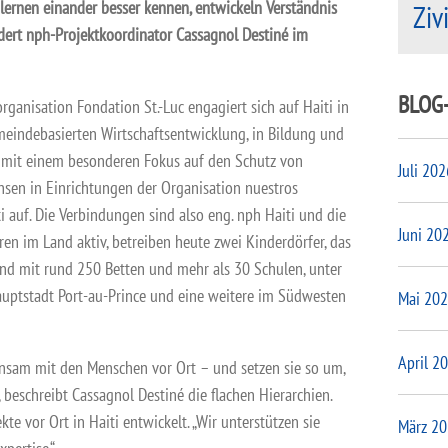
lernen einander besser kennen, entwickeln Verständnis
Ziv
dert nph-Projektkoordinator Cassagnol Destiné im
BLOG
rganisation Fondation St.-Luc engagiert sich auf Haiti in
meindebasierten Wirtschaftsentwicklung, in Bildung und
mit einem besonderen Fokus auf den Schutz von
Juli 202
sen in Einrichtungen der Organi­sation nuestros
 auf. Die Verbindungen sind also eng. nph Haiti und die
Juni 20
hren im Land aktiv, betreiben heute zwei Kinderdörfer, das
nd mit rund 250 Betten und mehr als 30 Schulen, unter
auptstadt Port-au-Prince und eine weitere im Südwesten
Mai 20
April 2
sam mit den Menschen vor Ort – und setzen sie so um,
, beschreibt Cassagnol Destiné die flachen Hierarchien.
te vor Ort in Haiti entwickelt. „Wir unterstützen sie
März 2