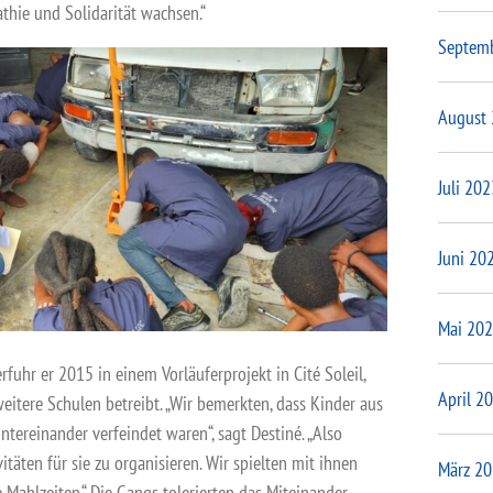
thie und Solidarität wachsen.“
Septem
August
Juli 202
Juni 20
Mai 20
rfuhr er 2015 in einem Vorläuferprojekt in Cité Soleil,
April 2
eitere Schulen betreibt. „Wir bemerkten, dass Kinder aus
tereinander verfeindet waren“, sagt Destiné. „Also
itäten für sie zu organisieren. Wir spielten mit ihnen
März 2
 Mahlzei­ten.“ Die Gangs tolerierten das Miteinander –