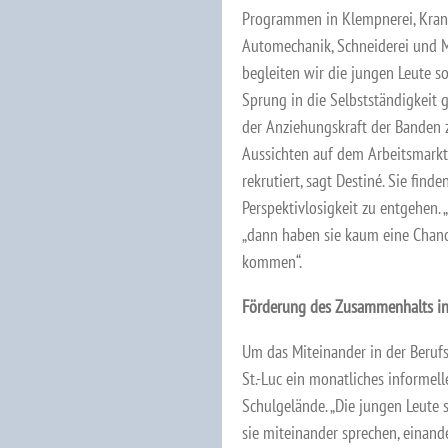
Programmen in Klempnerei, Krank
Automechanik, Schneiderei und M
begleiten wir die jungen Leute so
Sprung in die Selbstständigkeit g
der Anziehungskraft der Banden 
Aussichten auf dem Arbeitsmark
rekrutiert, sagt Destiné. Sie fin
Perspektivlosigkeit zu entgehen. 
„dann haben sie kaum eine Chanc
kommen“.
Förderung des Zusammenhalts in 
Um das Miteinander in der Berufs
St.-Luc ein monatliches informel
Schulgelände. „Die jungen Leute s
sie miteinander sprechen, einande