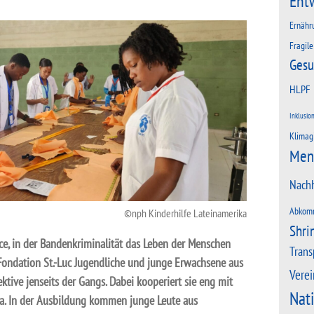
Ent
Ernähr
Fragile
Gesu
HLPF
Inklusio
Klimag
Men
Nachh
Abkom
nph Kinderhilfe Lateinamerika
Shri
nce, in der Bandenkriminalität das Leben der Menschen
Trans
e Fondation St.-Luc Jugendliche und junge Erwachsene aus
Verei
ktive jenseits der Gangs. Dabei kooperiert sie eng mit
Nat
ka. In der Ausbildung kommen junge Leute aus