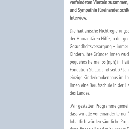
verfeindeten Vierteln zusammen, 
und Sympathie füreinander, schil
Interview.
Die haitianische Nichtregierungso
der Humanitären Hilfe, in der ge
Gesundheitsversorgung – immer 
Kindern. Ihre Gründer_innen wuch
pequeños hermanos (nph) in Haiti
Fondation St.-Luc sind seit 37 Ja
einzige Kinderkrankenhaus im La
ihnen eine Berufsschule in der H
des Landes.
„Wir gestalten Programme gemein
dass wir alle voneinander lernen“
Inhaltlich würden sämtliche Projek