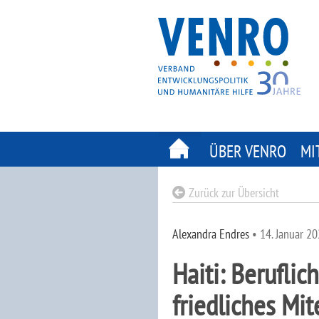
Skip
to
content
ÜBER VENRO
MI
Zurück zur Übersicht
Alexandra Endres
•
14. Januar 2
Haiti: Beruflic
friedliches Mi