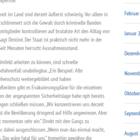
xpertise.“
Februar
eit im Land sind derzeit äußerst schwierig. Vor allem in
rschlimmert sich die Gewalt durch kriminelle Banden
gmitglieder kontrollieren auf brutalste Art den Alltag von
Januar 
agt Destiné. Der Staat ist praktisch nicht mehr in der
 Seit Monaten herrscht Ausnahmezustand.
Dezemb
Umfeld arbeiten zu können, sind schnelle
ahrenfall unabdingbar. „Ein Beispiel: Alle
Novemb
phenschutz weitergebildet und haben
 außerdem gibt es Evakuierungspläne für die einzelnen
Oktober
gen der angespannten Sicherheitslage habe nph bereits
ngen schließen müssen. „Wir konzentrieren uns derzeit
st die Bevölkerung dringend auf Hilfe angewiesen. Aber
Septem
t momentan sehr ein.“ Direkt mit den Gangs zu
Luc dabei ausgeschlossen. „Wenn man das einmal macht,
August
 Das wäre fatal für uns.“ Immerhin gewähre die