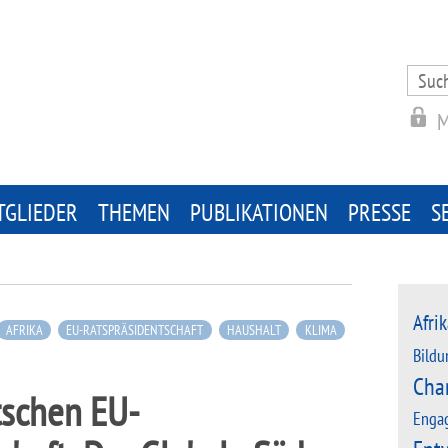
Search
for:
M
TGLIEDER
THEMEN
PUBLIKATIONEN
PRESSE
S
Afrik
AFRIKA
EU-RATSPRÄSIDENTSCHAFT
HAUSHALT
KLIMA
Bildu
Cha
tschen EU-
Enga