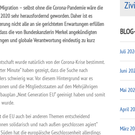
Ziv
, Migration – selbst ohne die Corona-Pandemie wäre die
 2020 sehr herausfordernd geworden. Daher ist es
erung nicht alle an sie gerichteten Erwartungen erfüllen
BLOG
 dass die von Bundeskanzlerin Merkel angekündigten
ngen und globale Verantwortung eindeutig zu kurz
Juli 202
tschaft wurde natürlich von der Corona-Krise bestimmt.
zter Minute“ haben gezeigt, dass die Suche nach
Juni 20
rs schwierig war. Vor diesem Hintergrund war es
tionen und die Mitgliedsstaaten auf den Mehrjährigen
Mai 20
bauplan „Next Generation EU“ geeinigt haben und somit
n wurde.
April 2
t die EU auch bei anderen Themen entscheidend
nnen solidarisch und nach außen geschlossen agiert“
März 2
 Süden hat die europäische Geschlossenheit allerdings