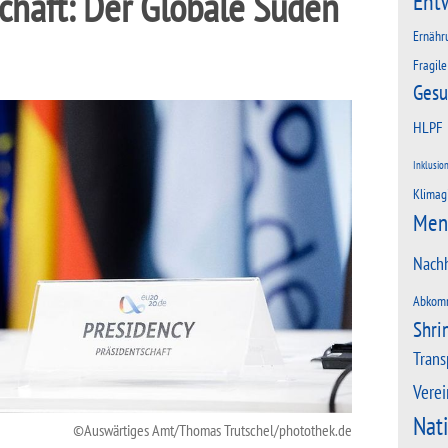
chaft: Der Globale Süden
Ent
Ernähr
Fragile
Gesu
HLPF
Inklusio
Klimag
Men
Nachh
Abkom
Shri
Trans
Verei
Nat
Auswärtiges Amt/Thomas Trutschel/photothek.de