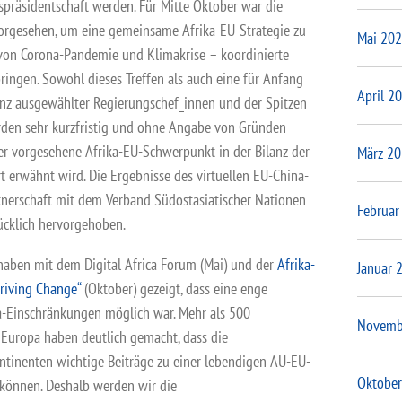
präsidentschaft werden. Für Mitte Oktober war die
orgesehen, um eine gemeinsame Afrika-EU-Strategie zu
Mai 20
von Corona-Pandemie und Klimakrise – koordinierte
bringen. Sowohl dieses Treffen als auch eine für Anfang
April 2
nz ausgewählter Regierungschef_innen und der Spitzen
en sehr kurzfristig und ohne Angabe von Gründen
der vorgesehene Afrika-EU-Schwerpunkt in der Bilanz der
März 2
 erwähnt wird. Die Ergebnisse des virtuellen EU-China-
rtnerschaft mit dem Verband Südostasiatischer Nationen
Februar
cklich hervorgehoben.
aben mit dem Digital Africa Forum (Mai) und der
Afrika-
Januar 
Driving Change“
(Oktober) gezeigt, dass eine enge
-Einschränkungen möglich war. Mehr als 500
Novemb
 Europa haben deutlich gemacht, dass die
ontinenten wichtige Beiträge zu einer lebendigen AU-EU-
Oktober
 können. Deshalb werden wir die