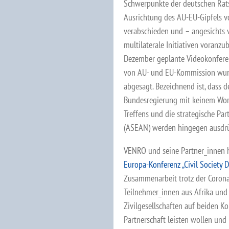
Schwerpunkte der deutschen Rats
Ausrichtung des AU-EU-Gipfels v
verabschieden und – angesichts 
multilaterale Initiativen voranzu
Dezember geplante Videokonfere
von AU- und EU-Kommission wurd
abgesagt. Bezeichnend ist, dass 
Bundesregierung mit keinem Wort
Treffens und die strategische Pa
(ASEAN) werden hingegen ausdrü
VENRO und seine Partner_innen h
Europa-Konferenz „Civil Society 
Zusammenarbeit trotz der Corona
Teilnehmer_innen aus Afrika und
Zivilgesellschaften auf beiden K
Partnerschaft leisten wollen und