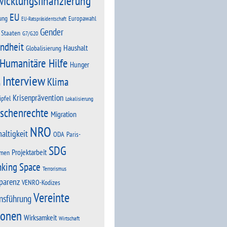
wicklungsfinanzierung
EU
ung
Europawahl
EU-Ratspräsidentschaft
Gender
 Staaten
G7/G20
ndheit
Haushalt
Globalisierung
Humanitäre Hilfe
Hunger
Interview
Klima
n
Krisenprävention
ipfel
Lokalisierung
schenrechte
Migration
NRO
altigkeit
Paris-
ODA
SDG
Projektarbeit
men
nking Space
Terrorismus
parenz
VENRO-Kodizes
Vereinte
nsführung
ionen
Wirksamkeit
Wirtschaft