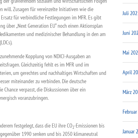
g der gravierenden sozialen und wirtschaftlichen Folgen
will. Zusagen für vereinzelte Initiativen wie die
Juli 202
 Ersatz für verbindliche Festlegungen im MFR. Es gibt
ung über „Next Generation EU“ noch einen Aktionsplan
Juni 20
 Medikamenten und medizinischer Behandlung in den am
(LDCs).
Mai 20
die zunehmende Kopplung von NDICI-Ausgaben an
itsfragen. Gleichzeitig fehlt es im MFR und im
April 2
terien, um gerechtes und nachhaltiges Wirtschaften und
esser miteinander zu verbinden. Die deutsche
ie Chance verpasst, die Diskussionen über ein
März 2
energisch voranzubringen.
Februar
derem festgelegt, dass die EU ihre CO
-Emissionen bis
2
Januar 
gegenüber 1990 senken und bis 2050 klimaneutral