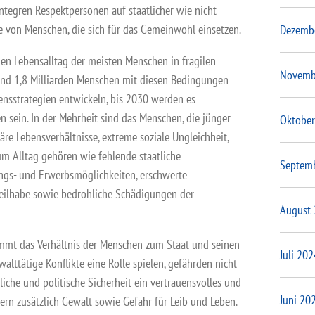
tegren Respektpersonen auf staatlicher wie nicht-
ie von Menschen, die sich für das Gemeinwohl einsetzen.
Dezemb
en Lebensalltag der meisten Menschen in fragilen
Novemb
und 1,8 Milliarden Menschen mit diesen Bedingungen
sstrategien entwickeln, bis 2030 werden es
en sein. In der Mehrheit sind das Menschen, die jünger
Oktober
käre Lebensverhältnisse, extreme soziale Ungleichheit,
m Alltag gehören wie fehlende staatliche
Septem
ungs- und Erwerbsmöglichkeiten, erschwerte
 Teilhabe sowie bedrohliche Schädigungen der
August
immt das Verhältnis der Menschen zum Staat und seinen
Juli 202
walttätige Konflikte eine Rolle spielen, gefährden nicht
tliche und politische Sicherheit ein vertrauensvolles und
Juni 20
rn zusätzlich Gewalt sowie Gefahr für Leib und Leben.