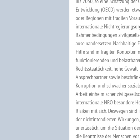
Bis 2030, so eine Schätzung der 
Entwicklung (OECD), werden etwa
oder Regionen mit fragilen Vora
internationale Nichtregierungso
Rahmenbedingungen zivilgesellsc
auseinandersetzen. Nachhaltige 
Hilfe sind in fragilen Kontexten 
funktionierenden und belastbare
Rechtsstaatlichkeit, hohe Gewalt- 
Ansprechpartner sowie beschränkt
Korruption und schwacher sozia
Arbeit einheimischer zivilgesellsc
internationale NRO besondere Her
Risiken mit sich. Deswegen sind 
der nichtintendierten Wirkungen
unerlässlich, um die Situation d
die Kenntnisse der Menschen vor O