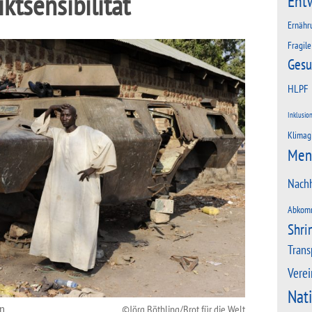
iktsensibilität
Ent
Ernähr
Fragile
Gesu
HLPF
Inklusio
Klimag
Men
Nachh
Abkom
Shri
Trans
Verei
Nat
an
Jörg Böthling/Brot für die Welt