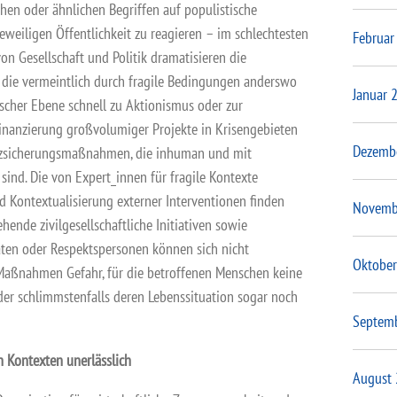
chen oder ähnlichen Begriffen auf populistische
weiligen Öffentlichkeit zu reagieren – im schlechtesten
Februar
 von Gesellschaft und Politik dramatisieren die
, die vermeintlich durch fragile Bedingungen anderswo
Januar 
tischer Ebene schnell zu Aktionismus oder zur
Finanzierung großvolumiger Projekte in Krisengebieten
Dezemb
nzsicherungsmaßnahmen, die inhuman und mit
sind. Die von Expert_innen für fragile Kontexte
nd Kontextualisierung externer Interventionen finden
Novemb
ende zivilgesellschaftliche Initiativen sowie
täten oder Respektspersonen können sich nicht
Oktober
 Maßnahmen Gefahr, für die betroffenen Menschen keine
der schlimmstenfalls deren Lebenssituation sogar noch
Septem
n Kontexten unerlässlich
August