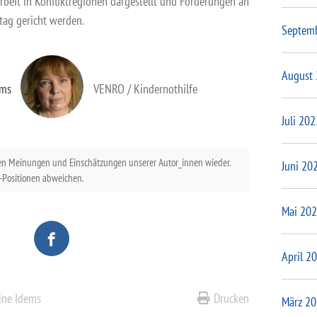
beit in Konfliktregionen dargestellt und Forderungen an
ag gericht werden.
Septem
August
ems
VENRO / Kindernothilfe
Juli 202
en Meinungen und Einschätzungen unserer Autor_innen wieder.
Juni 20
Positionen abweichen.
Mai 20
April 2
tine Idems
Drucken
März 2