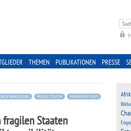
Search
for:
M
TGLIEDER
THEMEN
PUBLIKATIONEN
PRESSE
S
Afrik
UNGSFINANZIERUNG
FRAGILE STAATEN
HUMANITÄRE HILFE
Bildu
Cha
fragilen Staaten
Enga