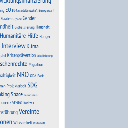
wicklungsfinanzierung
EU
ung
Europawahl
EU-Ratspräsidentschaft
Gender
 Staaten
G7/G20
ndheit
Haushalt
Globalisierung
Humanitäre Hilfe
Hunger
Interview
Klima
n
Krisenprävention
ipfel
Lokalisierung
schenrechte
Migration
NRO
altigkeit
Paris-
ODA
SDG
Projektarbeit
men
nking Space
Terrorismus
parenz
VENRO-Kodizes
Vereinte
nsführung
ionen
Wirksamkeit
Wirtschaft