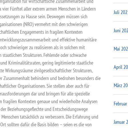
Organisation für wirtschaftliche Zusammenarbeit und
 vier Fünftel aller extrem armen Menschen in Ländern
Juli 202
ussetzungen zu Hause sein. Deswegen müssen sich
rganisationen (NRO) vermehrt mit den schwierigen
Juni 20
haftlichen Engagements in fragilen Kontexten
Entwicklungszusammenarbeit und effektive humanitäre
noch schwieriger zu realisieren als in solchen mit
Mai 20
n staatlichen Strukturen. Fehlende oder schwache
und Kriminalitätsraten, gering legitimierte staatliche
April 2
e Wirkungsräume zivilgesellschaftlicher Strukturen,
ler Zusammenhalt behindern und bedrohen besonders die
März 2
haftlicher Organisationen. Sie stellen aber auch für
ausforderungen dar und bringen für alle spezielle
in fragilen Kontexten genaue und wiederholte Analysen
Februar
, der Beziehungsgeflechte und Entscheidungswege
er Menschen tatsächlich zu verbessern. Die Erfahrung und
Januar 
rt sollten dafür die Basis bilden – seien es die von