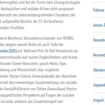
g hervorgehen und bei der Suche nach Lösungsstrategien
 ökologischen und sozialen Krisen nicht ausgespart
Februar
nbetracht des sektorenübergreifenden Charakters der
eit aufgestellte Bündnis der 15 die Konferenz
Januar 
onders fruchtbar.
Bernd Bornhorst, Vorstandsvorsitzender von VENRO,
Dezemb
en zeigten sowohl Breite als auch Tiefe der
sziele (SDG)
auf. Während Prof. Dr. Rolf Rosenbrock als
Novemb
Gesamtverbandes auf soziale Ungleichheiten und Armut
onaler Ebene fokussierte, sprach Marlis Tepe,
ziehung und Wissenschaft, über ungleiche
Oktober
weit. Florian Schöne, Generalsekretär des Deutschen
 derweil den notwendigen Zusammenhang von sozialer
Septem
Die Geschäftsführerin von Oxfam Deutschland, Marion
ungspolitischen Perspektive auf Fragen der sozialen
August
te sie unter anderem das Zusammenspiel von