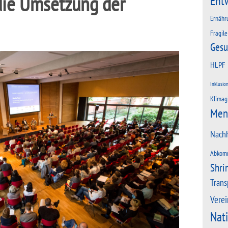
die Umsetzung der
Ent
Ernähr
Fragile
Gesu
HLPF
Inklusio
Klimag
Men
Nachh
Abkom
Shri
Trans
Verei
Nat