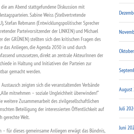
n die am Abend stattgefundene Diskussion mit
Dezemb
estagsparteien. Sabine Weiss (Stellvertretende
U), Stefan Rebmann (Entwicklungspolitischer Sprecher
ertretender Parteivorsitzender der LINKEN) und Michael
Novemb
rer der GRÜNEN) stellten sich den kritischen Fragen des
te das Anliegen, die Agenda 2030 in und durch
Oktober
fassend umzusetzen, direkt an zentrale AkteurInnen der
chiede in Haltung und Initiativen der Parteien zur
Septem
tbar gemacht werden.
 Austausch zeigten sich die veranstaltenden Verbände
August
 „Alle mitnehmen – soziale Ungleichheit überwinden!“
ie weitere Zusammenarbeit des zivilgesellschaftlichen
Juli 202
schten Beteiligung der interessierten Öffentlichkeit auf
h gerechte Welt.
Juni 20
 – für dieses gemeinsame Anliegen erwägt das Bündnis,