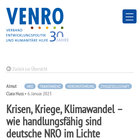
Skip
to
content
Zurück zur Übersicht
Almut
NRO
TRANSPARENZ
VEREINSFÜHRUNG
ZIVILGESELLSCHAFT
Clara Huss
•
6. Januar 2023
Krisen, Kriege, Klimawandel –
wie handlungsfähig sind
deutsche NRO im Lichte