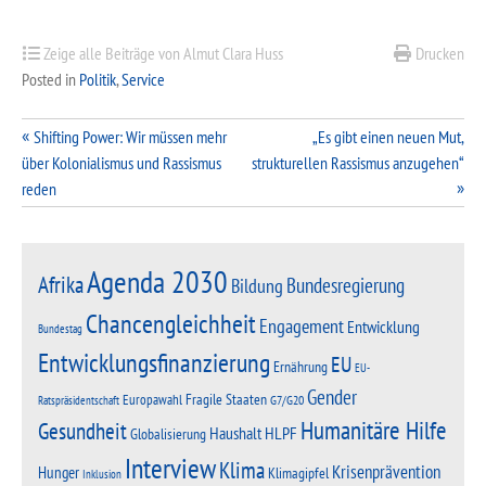
Zeige alle Beiträge von Almut Clara Huss
Drucken
Posted in
Politik
,
Service
Beitragsnavigation
Shifting Power: Wir müssen mehr
„Es gibt einen neuen Mut,
über Kolonialismus und Rassismus
strukturellen Rassismus anzugehen“
reden
Agenda 2030
Afrika
Bundesregierung
Bildung
Chancengleichheit
Engagement
Entwicklung
Bundestag
Entwicklungsfinanzierung
EU
Ernährung
EU-
Gender
Fragile Staaten
Europawahl
G7/G20
Ratspräsidentschaft
Humanitäre Hilfe
Gesundheit
Haushalt
HLPF
Globalisierung
Interview
Klima
Krisenprävention
Hunger
Klimagipfel
Inklusion