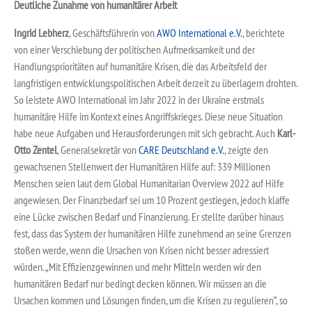
Deutliche Zunahme von humanitärer Arbeit
Ingrid Lebherz
, Geschäftsführerin von
AWO International e.V.
, berichtete
von einer Verschiebung der politischen Aufmerksamkeit und der
Handlungsprioritäten auf humanitäre Krisen, die das Arbeitsfeld der
langfristigen entwicklungspolitischen Arbeit derzeit zu überlagern drohten.
So leistete AWO International im Jahr 2022 in der Ukraine erstmals
humanitäre Hilfe im Kontext eines Angriffskrieges. Diese neue Situation
habe neue Aufgaben und Herausforderungen mit sich gebracht. Auch
Karl-
Otto Zentel
, Generalsekretär von
CARE Deutschland e.V.
, zeigte den
gewachsenen Stellenwert der Humanitären Hilfe auf: 339 Millionen
Menschen seien laut dem Global Humanitarian Overview 2022 auf Hilfe
angewiesen. Der Finanzbedarf sei um 10 Prozent gestiegen, jedoch klaffe
eine Lücke zwischen Bedarf und Finanzierung. Er stellte darüber hinaus
fest, dass das System der humanitären Hilfe zunehmend an seine Grenzen
stoßen werde, wenn die Ursachen von Krisen nicht besser adressiert
würden. „Mit Effizienzgewinnen und mehr Mitteln werden wir den
humanitären Bedarf nur bedingt decken können. Wir müssen an die
Ursachen kommen und Lösungen finden, um die Krisen zu regulieren“, so