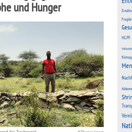
Ent
phe und Hunger
Ernähr
Fragile
Gesu
HLPF
Inklusio
Klimag
Men
Nachh
Abkom
Shri
Trans
Verei
Nat
rend der Trockenzeit
Thomas Hoerz