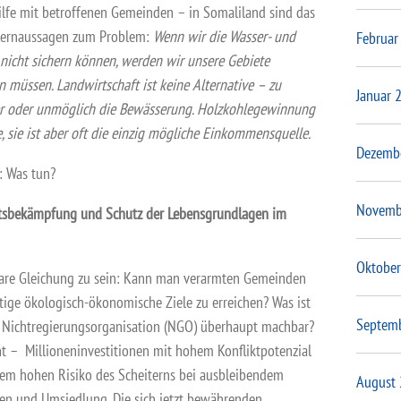
ilfe mit betroffenen Gemeinden – in Somaliland sind das
e Kernaussagen zum Problem:
Wenn wir die Wasser- und
Februar
 nicht sichern können, werden wir unsere Gebiete
n müssen. Landwirtschaft ist keine Alternative – zu
Januar 
uer oder unmöglich die Bewässerung. Holzkohlegewinnung
, sie ist aber oft die einzig mögliche Einkommensquelle.
Dezemb
e: Was tun?
Novemb
utsbekämpfung und Schutz der Lebensgrundlagen
im
Oktober
bare Gleichung zu sein: Kann man verarmten Gemeinden
ige ökologisch-ökonomische Ziele zu erreichen? Was ist
Septem
r Nichtregierungsorganisation (NGO) überhaupt machbar?
 – Millioneninvestitionen mit hohem Konfliktpotenzial
em hohen Risiko des Scheiterns bei ausbleibendem
August
en und Umsiedlung. Die sich jetzt bewährenden