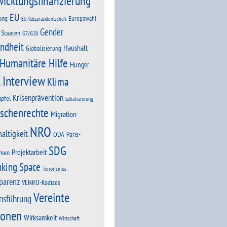
wicklungsfinanzierung
EU
ung
Europawahl
EU-Ratspräsidentschaft
Gender
 Staaten
G7/G20
ndheit
Haushalt
Globalisierung
Humanitäre Hilfe
Hunger
Interview
Klima
n
Krisenprävention
ipfel
Lokalisierung
schenrechte
Migration
NRO
altigkeit
Paris-
ODA
SDG
Projektarbeit
men
nking Space
Terrorismus
parenz
VENRO-Kodizes
Vereinte
nsführung
ionen
Wirksamkeit
Wirtschaft