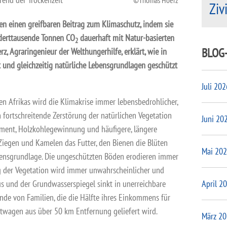
Ziv
en einen greifbaren Beitrag zum Klimaschutz, indem sie
erttausende Tonnen CO
dauerhaft mit Natur-basierten
2
BLOG
, Agraringenieur der Welthungerhilfe, erklärt, wie in
und gleichzeitig natürliche Lebensgrundlagen geschützt
Juli 202
en Afrikas wird die Klimakrise immer lebensbedrohlicher,
h fortschreitende Zerstörung der natürlichen Vegetation
Juni 20
ent, Holzkohlegewinnung und häufigere, längere
Ziegen und Kamelen das Futter, den Bienen die Blüten
Mai 20
ensgrundlage. Die ungeschützten Böden erodieren immer
ng der Vegetation wird immer unwahrscheinlicher und
April 2
us und der Grundwasserspiegel sinkt in unerreichbare
ende von Familien, die die Hälfte ihres Einkommens für
stwagen aus über 50 km Entfernung geliefert wird.
März 2