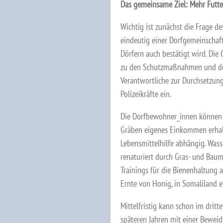
Das gemeinsame Ziel: Mehr Futte
Wichtig ist zunächst die Frage d
eindeutig einer Dorfgemeinschaf
Dörfern auch bestätigt wird. Die
zu den Schutzmaßnahmen und de
Verantwortliche zur Durchsetzung 
Polizeikräfte ein.
Die Dorfbewohner_innen können 
Gräben eigenes Einkommen erhalt
Lebensmittelhilfe abhängig. Wass
renaturiert durch Gras- und Bau
Trainings für die Bienenhaltung a
Ernte von Honig, in Somaliland e
Mittelfristig kann schon im dritt
späteren Jahren mit einer Beweid