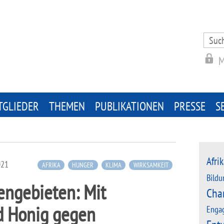
Search
for:
M
TGLIEDER
THEMEN
PUBLIKATIONEN
PRESSE
S
Afrik
021
AFRIKA
HUNGER
KLIMA
WIRKSAMKEIT
Bildu
engebieten: Mit
Cha
d Honig gegen
Enga