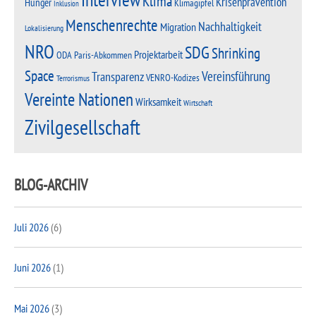
Klima
Krisenprävention
Hunger
Klimagipfel
Inklusion
Menschenrechte
Nachhaltigkeit
Migration
Lokalisierung
NRO
SDG
Shrinking
Projektarbeit
Paris-Abkommen
ODA
Space
Vereinsführung
Transparenz
VENRO-Kodizes
Terrorismus
Vereinte Nationen
Wirksamkeit
Wirtschaft
Zivilgesellschaft
BLOG-ARCHIV
Juli 2026
(6)
Juni 2026
(1)
Mai 2026
(3)