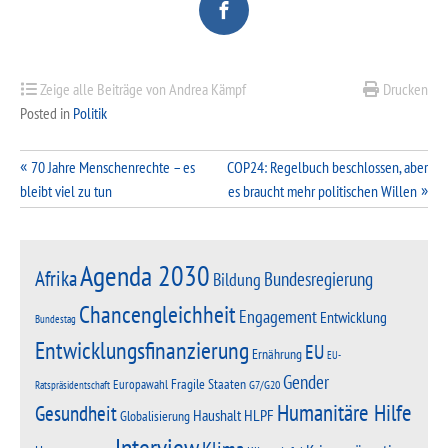
Zeige alle Beiträge von Andrea Kämpf
Drucken
Posted in
Politik
Beitragsnavigation
70 Jahre Menschenrechte – es
COP24: Regelbuch beschlossen, aber
bleibt viel zu tun
es braucht mehr politischen Willen
Agenda 2030
Afrika
Bundesregierung
Bildung
Chancengleichheit
Engagement
Entwicklung
Bundestag
Entwicklungsfinanzierung
EU
Ernährung
EU-
Gender
Fragile Staaten
Europawahl
G7/G20
Ratspräsidentschaft
Humanitäre Hilfe
Gesundheit
Haushalt
HLPF
Globalisierung
Interview