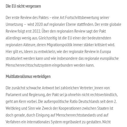
Die EU nicht vergessen
Der erste Review des Paktes – eine Art Fortschrittsbewertung seiner
Umsetzung – wird 2020 auf regionaler Ebene stattfinden. Der erste globale
Review folgt erst 2022. Über den regionalen Review sagt der Pakt
allerdings wenig aus. Gleichzeitig ist die EU einer der bedeutendsten
regionalen Akteure, deren Migrationspolitik immer stärker kritisiert wird.
Hier gilt es, Ideen zu entwickeln, wie der regionale Review in Europa
strukturiert werden kann und wie insbesondere das regionale europäische
Menschenrechtsschutzsystem eingebunden werden kann.
Multilateralismus verteidigen
Die zunächst schwache Antwort bei zahlreichen Vertreter_innen von
Parlament und Regierung, der Pakt sei ja ohnehin nicht rechtsverbindlich,
geht am Kern vorbei. Die außenpolitische Ratio Deutschlands seit dem 2.
Weltkrieg und Sinn wie Zweck der Kooperationen zwischen Staaten ist
doch gerade, durch Einigung auf Menschenrechtsstandards und auf
Verfahren ein internationales System regelbasiert zu gestalten. Nicht