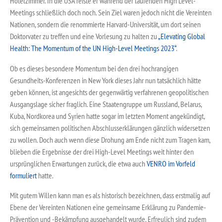
Hotelzimmer. In die USA reiste er während der laufenden High Level-
Meetings schließlich doch noch. Sein Ziel waren jedoch nicht die Vereinten
Nationen, sondern die renommierte Harvard-Universität, um dort seinen
Doktorvater zu treffen und eine Vorlesung zu halten zu
„Elevating Global
Health: The Momentum of the UN High-Level Meetings 2023“
.
Ob es dieses besondere Momentum bei den drei hochrangigen
Gesundheits-Konferenzen in New York dieses Jahr nun tatsächlich hätte
geben können, ist angesichts der gegenwärtig verfahrenen geopolitischen
Ausgangslage sicher fraglich. Eine Staatengruppe um Russland, Belarus,
Kuba, Nordkorea und Syrien hatte sogar im letzten Moment angekündigt,
sich gemeinsamen politischen Abschlusserklärungen gänzlich widersetzen
zu wollen. Doch auch wenn diese Drohung am Ende nicht zum Tragen kam,
blieben die Ergebnisse der drei High-Level Meetings weit hinter den
ursprünglichen Erwartungen zurück, die etwa auch
VENRO im Vorfeld
formuliert
hatte.
Mit gutem Willen kann man es als historisch bezeichnen, dass erstmalig auf
Ebene der Vereinten Nationen eine gemeinsame Erklärung zu Pandemie-
Prävention und -Bekämpfung ausgehandelt wurde. Erfreulich sind zudem