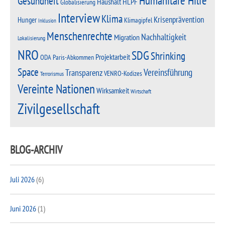
Humanitäre Hilfe
Gesundheit
Haushalt
HLPF
Globalisierung
Interview
Klima
Krisenprävention
Hunger
Klimagipfel
Inklusion
Menschenrechte
Nachhaltigkeit
Migration
Lokalisierung
NRO
SDG
Shrinking
Projektarbeit
Paris-Abkommen
ODA
Space
Vereinsführung
Transparenz
VENRO-Kodizes
Terrorismus
Vereinte Nationen
Wirksamkeit
Wirtschaft
Zivilgesellschaft
BLOG-ARCHIV
Juli 2026
(6)
Juni 2026
(1)