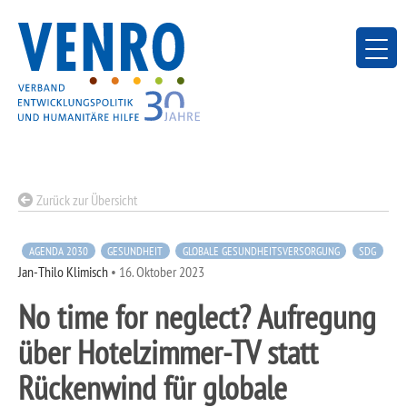
Skip
to
content
Zurück zur Übersicht
AGENDA 2030
GESUNDHEIT
GLOBALE GESUNDHEITSVERSORGUNG
SDG
Jan-Thilo Klimisch
•
16. Oktober 2023
No time for neglect? Aufregung
über Hotelzimmer-TV statt
Rückenwind für globale