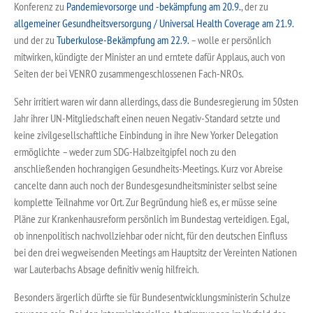
Konferenz zu
Pandemievorsorge und -bekämpfung am 20.9.
, der zu
allgemeiner Gesundheitsversorgung / Universal Health Coverage am 21.9.
und der zu
Tuberkulose-Bekämpfung am 22.9.
– wolle er persönlich
mitwirken, kündigte der Minister an und erntete dafür Applaus, auch von
Seiten der bei VENRO zusammengeschlossenen Fach-NROs.
Sehr irritiert waren wir dann allerdings, dass die Bundesregierung im 50sten
Jahr ihrer UN-Mitgliedschaft einen neuen Negativ-Standard setzte und
keine zivilgesellschaftliche Einbindung in ihre New Yorker Delegation
ermöglichte – weder zum SDG-Halbzeitgipfel noch zu den
anschließenden hochrangigen Gesundheits-Meetings. Kurz vor Abreise
cancelte dann auch noch der Bundesgesundheitsminister selbst seine
komplette Teilnahme vor Ort. Zur Begründung hieß es, er müsse seine
Pläne zur Krankenhausreform persönlich im Bundestag verteidigen. Egal,
ob innenpolitisch nachvollziehbar oder nicht, für den deutschen Einfluss
bei den drei wegweisenden Meetings am Hauptsitz der Vereinten Nationen
war Lauterbachs Absage definitiv wenig hilfreich.
Besonders ärgerlich dürfte sie für Bundesentwicklungsministerin Schulze