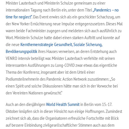
Minister Lauterbach und Ministerin Schulze gemeinsam zu einer
internationalen Tagung nach Berlin ein, unter dem Titel
„Pandemics – no
time for neglect“
. Das Event erwies sich als ein geschickter Schachzug, um
der New Yorker Ernüchterung neue Impulse entgegenzusetzen. Dieses Mal
waren beide Fachminister zugegen und meldeten sich auch ausführlich zu
Wort. Ministerin Schulze hatte dabei einen starken Auftritt und konnte auf
die neue
Kernthemenstrategie Gesundheit, Soziale Sicherung,
Bevölkerungspolitik
ihres Hauses verweisen, an deren Entstehung auch
VENRO intensiv beteiligt war. Minister Lauterbach verfehlte mit seinen
interessanten Ausführungen zu Long-COVID zwar etwas das eigentliche
Thema der Konferenz, insgesamt aber ist dem Urteil einer
Podiumsteilnehmerin des Pandemic Action Network zuzustimmen: „So
einen Spirit und solche Diskussionen hätte man sich in der Vorwoche bei
den Vereinten Nationen gewünscht.“
Auch an den diesjährigen
World Health Summit
in Berlin vom 15.-17.
Oktober knüpfen sich in dieser Hinsicht nun einige Hoffnungen. Zumindest
zeichnet sich ab, dass die Organisatoren erfreuliche Fortschritte mit Blick
auf bessere Einbindung zivilgesellschaftlicher Stimmen auch aus dem