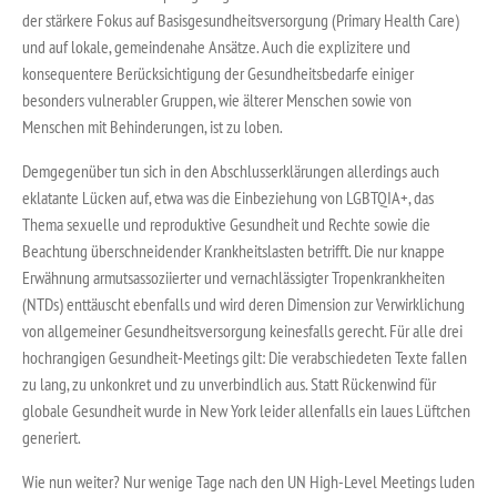
der stärkere Fokus auf Basisgesundheitsversorgung (Primary Health Care)
und auf lokale, gemeindenahe Ansätze. Auch die explizitere und
konsequentere Berücksichtigung der Gesundheitsbedarfe einiger
besonders vulnerabler Gruppen, wie älterer Menschen sowie von
Menschen mit Behinderungen, ist zu loben.
Demgegenüber tun sich in den Abschlusserklärungen allerdings auch
eklatante Lücken auf, etwa was die Einbeziehung von LGBTQIA+, das
Thema sexuelle und reproduktive Gesundheit und Rechte sowie die
Beachtung überschneidender Krankheitslasten betrifft. Die nur knappe
Erwähnung armutsassoziierter und vernachlässigter Tropenkrankheiten
(NTDs) enttäuscht ebenfalls und wird deren Dimension zur Verwirklichung
von allgemeiner Gesundheitsversorgung keinesfalls gerecht. Für alle drei
hochrangigen Gesundheit-Meetings gilt: Die verabschiedeten Texte fallen
zu lang, zu unkonkret und zu unverbindlich aus. Statt Rückenwind für
globale Gesundheit wurde in New York leider allenfalls ein laues Lüftchen
generiert.
Wie nun weiter? Nur wenige Tage nach den UN High-Level Meetings luden