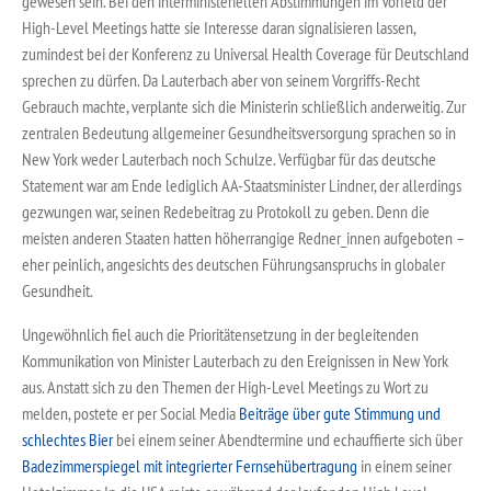
gewesen sein. Bei den interministeriellen Abstimmungen im Vorfeld der
High-Level Meetings hatte sie Interesse daran signalisieren lassen,
zumindest bei der Konferenz zu Universal Health Coverage für Deutschland
sprechen zu dürfen. Da Lauterbach aber von seinem Vorgriffs-Recht
Gebrauch machte, verplante sich die Ministerin schließlich anderweitig. Zur
zentralen Bedeutung allgemeiner Gesundheitsversorgung sprachen so in
New York weder Lauterbach noch Schulze. Verfügbar für das deutsche
Statement war am Ende lediglich AA-Staatsminister Lindner, der allerdings
gezwungen war, seinen Redebeitrag zu Protokoll zu geben. Denn die
meisten anderen Staaten hatten höherrangige Redner_innen aufgeboten –
eher peinlich, angesichts des deutschen Führungsanspruchs in globaler
Gesundheit.
Ungewöhnlich fiel auch die Prioritätensetzung in der begleitenden
Kommunikation von Minister Lauterbach zu den Ereignissen in New York
aus. Anstatt sich zu den Themen der High-Level Meetings zu Wort zu
melden, postete er per Social Media
Beiträge über gute Stimmung und
schlechtes Bier
bei einem seiner Abendtermine und echauffierte sich über
Badezimmerspiegel mit integrierter Fernsehübertragung
in einem seiner