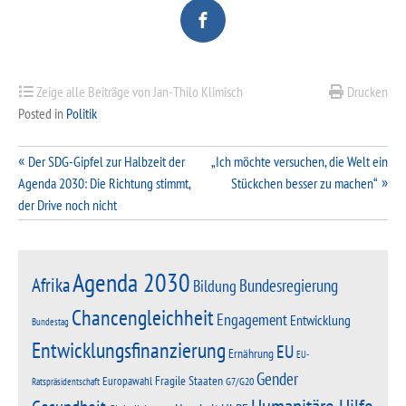
Zeige alle Beiträge von Jan-Thilo Klimisch
Drucken
Posted in
Politik
Beitragsnavigation
Der SDG-Gipfel zur Halbzeit der
„Ich möchte versuchen, die Welt ein
Agenda 2030: Die Richtung stimmt,
Stückchen besser zu machen“
der Drive noch nicht
Agenda 2030
Afrika
Bundesregierung
Bildung
Chancengleichheit
Engagement
Entwicklung
Bundestag
Entwicklungsfinanzierung
EU
Ernährung
EU-
Gender
Fragile Staaten
Europawahl
G7/G20
Ratspräsidentschaft