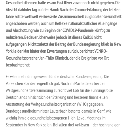
Gesundheitsthemen hatte es am East River zuvor noch nicht gegeben. Die
Absicht dahinter lag auf der Hand: Nach der Corona-Erfahrung der letzten
Jahre sollte weltweit verbesserte Zusammenarbeit zu globaler Gesundheit
angeschoben werden, auch um Reflexe nationalstaatlicher Alleingänge
und Abschottung wie zu Beginn der COVID19-Pandemie künftig zu
reduzieren. Bedauerlicherweise jedoch ist dieses Kalkül nicht
aufgegangen. Nicht zuletzt der Beitrag der Bundesregierung blieb in New
York leider klar hinter den Erwartungen zurück, berichtet VENRO-
Gesundheitssprecher Jan-Thilo Klimisch, der die Ereignisse vor Ort
beobachtet hat.
Es wäre mehr drin gewesen für die deutsche Bundesregierung. Die
Vorzeichen standen eigentlich gut. Noch im Mai hatte es bei der
Weltgesundheitsversammlung zurecht viel Lob für die Führungsrolle
Deutschlands hinsichtlich der Stärkung und besseren finanziellen
Ausstattung der Weltgesundheitsorganisation (WHO) gegeben.
Bundesgesundheitsminister Lauterbach betonte damals in Genf, wie
wichtig ihm die gesundheitsbezogenen High-Level Meetings im
September in New York seien. Bei allen drei Anlässen – der hochrangigen