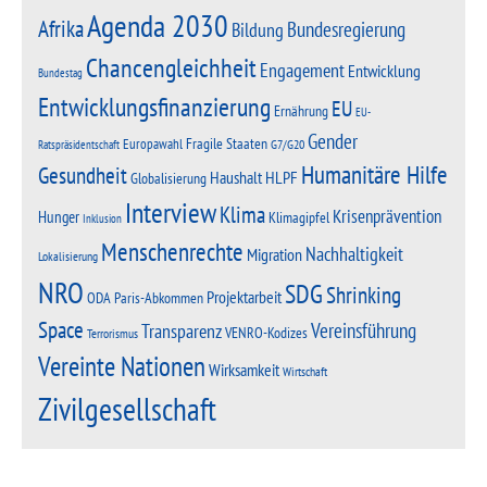
Agenda 2030
Afrika
Bundesregierung
Bildung
Chancengleichheit
Engagement
Entwicklung
Bundestag
Entwicklungsfinanzierung
EU
Ernährung
EU-
Gender
Fragile Staaten
Europawahl
G7/G20
Ratspräsidentschaft
Humanitäre Hilfe
Gesundheit
Haushalt
HLPF
Globalisierung
Interview
Klima
Krisenprävention
Hunger
Klimagipfel
Inklusion
Menschenrechte
Nachhaltigkeit
Migration
Lokalisierung
NRO
SDG
Shrinking
Projektarbeit
Paris-Abkommen
ODA
Space
Vereinsführung
Transparenz
VENRO-Kodizes
Terrorismus
Vereinte Nationen
Wirksamkeit
Wirtschaft
Zivilgesellschaft