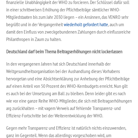
finanzielle Unabhängigkeit der WHO zu forcieren. Der Schlüssel dafür soll
in einer schrittweisen Erhöhung der Pflichtbeiträge sämtlicher WHO-
Mitgliedstaaten bis zum Jahr 2030 liegen – ein Ansinnen, das VENRO sehr
begrüßt und in der Vergangenheit
wiederholt gefordert hatte
, auch um
damit den Einfluss von zweckgebundenen Zahlungen durch einflussreiche
Philanthropen in Zaum zu halten.
Deutschland darf beim Thema Beitragserhöhungen nicht lockerlassen
In den vergangenen Jahren hat sich Deutschland innerhalb der
Weltgesundheitsorganisation bei der Aushandlung dieses Vorhabens
hervorgetan und eine Absichtserklärung zur Anhebung der Pflichtbeiträge
auf einen Anteil von 50 Prozent des WHO-Kernbudgets erreicht. Nun gilt
es auch bei der Umsetzung am Ball zu bleiben. Denn leider gibt es nach
wie vor eine ganze Reihe WHO-Mitglieder, die sich mit Beitragserhöhungen
arg zurückhalten – mit vagem Verweis auf fehlende Transparenz- und
Effizienz-Fortschritte bei der Weiterentwicklung der WHO.
Gegen mehr Transparenz und Effizienz ist natürlich nichts einzuwenden,
ganz im Gegenteil. Wenn das allerdings vorgeschoben wird, um