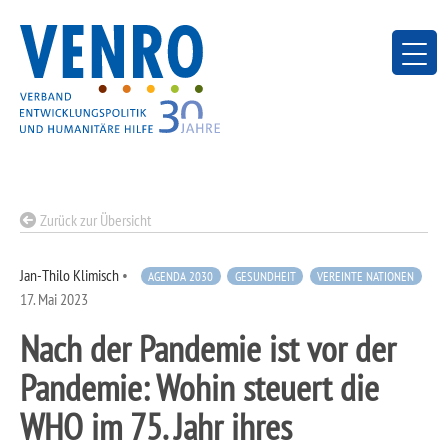
Skip
to
content
Zurück zur Übersicht
Jan-Thilo Klimisch
•
AGENDA 2030
GESUNDHEIT
VEREINTE NATIONEN
17. Mai 2023
Nach der Pandemie ist vor der
Pandemie: Wohin steuert die
WHO im 75. Jahr ihres