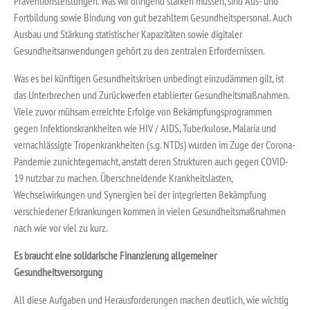
Präventionsleistungen. Was wir dringend stärken müssen, sind Aus- und
Fortbildung sowie Bindung von gut bezahltem Gesundheitspersonal. Auch
Ausbau und Stärkung statistischer Kapazitäten sowie digitaler
Gesundheitsanwendungen gehört zu den zentralen Erfordernissen.
Was es bei künftigen Gesundheitskrisen unbedingt einzudämmen gilt, ist
das Unterbrechen und Zurückwerfen etablierter Gesundheitsmaßnahmen.
Viele zuvor mühsam erreichte Erfolge von Bekämpfungsprogrammen
gegen Infektionskrankheiten wie HIV / AIDS, Tuberkulose, Malaria und
vernachlässigte Tropenkrankheiten (s.g. NTDs) wurden im Zuge der Corona-
Pandemie zunichtegemacht, anstatt deren Strukturen auch gegen COVID-
19 nutzbar zu machen. Überschneidende Krankheitslasten,
Wechselwirkungen und Synergien bei der integrierten Bekämpfung
verschiedener Erkrankungen kommen in vielen Gesundheitsmaßnahmen
nach wie vor viel zu kurz.
Es braucht eine solidarische Finanzierung allgemeiner
Gesundheitsversorgung
All diese Aufgaben und Herausforderungen machen deutlich, wie wichtig