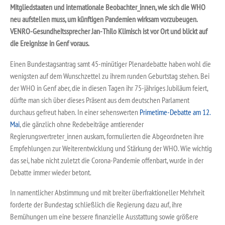
Mitgliedstaaten und internationale Beobachter_innen, wie sich die WHO
neu aufstellen muss, um künftigen Pandemien wirksam vorzubeugen.
VENRO-Gesundheitssprecher Jan-Thilo Klimisch
ist vor Ort und blickt auf
die Ereignisse in Genf voraus.
Einen Bundestagsantrag samt 45-minütiger Plenardebatte haben wohl die
wenigsten auf dem Wunschzettel zu ihrem runden Geburtstag stehen. Bei
der WHO in Genf aber, die in diesen Tagen ihr 75-jähriges Jubiläum feiert,
dürfte man sich über dieses Präsent aus dem deutschen Parlament
durchaus gefreut haben. In einer sehenswerten
Primetime-Debatte am 12.
Mai
, die gänzlich ohne Redebeiträge amtierender
Regierungsvertreter_innen auskam, formulierten die Abgeordneten ihre
Empfehlungen zur Weiterentwicklung und Stärkung der WHO. Wie wichtig
das sei, habe nicht zuletzt die Corona-Pandemie offenbart, wurde in der
Debatte immer wieder betont.
In namentlicher Abstimmung und mit breiter überfraktioneller Mehrheit
forderte der Bundestag schließlich die Regierung dazu auf, ihre
Bemühungen um eine bessere finanzielle Ausstattung sowie größere