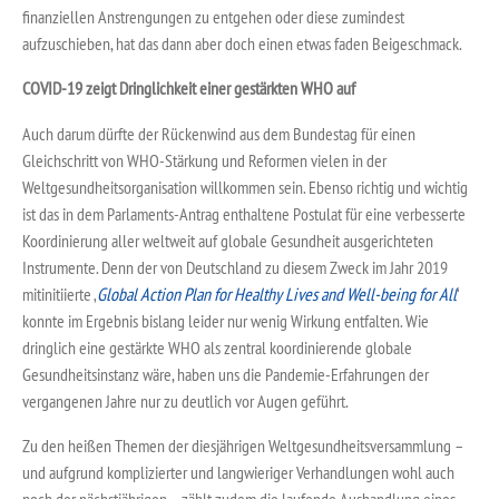
finanziellen Anstrengungen zu entgehen oder diese zumindest
aufzuschieben, hat das dann aber doch einen etwas faden Beigeschmack.
COVID-19 zeigt Dringlichkeit einer gestärkten WHO auf
Auch darum dürfte der Rückenwind aus dem Bundestag für einen
Gleichschritt von WHO-Stärkung und Reformen vielen in der
Weltgesundheitsorganisation willkommen sein. Ebenso richtig und wichtig
ist das in dem Parlaments-Antrag enthaltene Postulat für eine verbesserte
Koordinierung aller weltweit auf globale Gesundheit ausgerichteten
Instrumente. Denn der von Deutschland zu diesem Zweck im Jahr 2019
mitinitiierte ‚
Global Action Plan for Healthy Lives and Well-being for All
‘
konnte im Ergebnis bislang leider nur wenig Wirkung entfalten. Wie
dringlich eine gestärkte WHO als zentral koordinierende globale
Gesundheitsinstanz wäre, haben uns die Pandemie-Erfahrungen der
vergangenen Jahre nur zu deutlich vor Augen geführt.
Zu den heißen Themen der diesjährigen Weltgesundheitsversammlung –
und aufgrund komplizierter und langwieriger Verhandlungen wohl auch
noch der nächstjährigen – zählt zudem die laufende Aushandlung eines