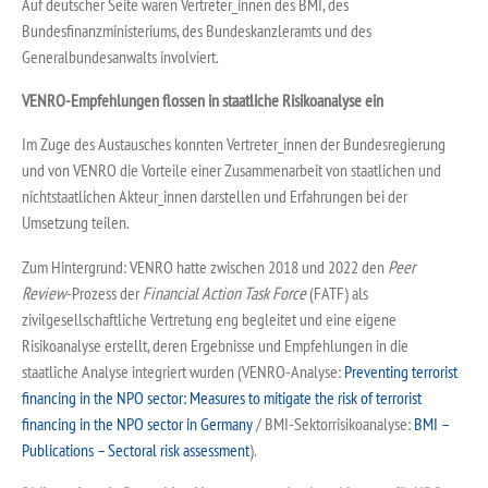
Auf deutscher Seite waren Vertreter_innen des BMI, des
Bundesfinanzministeriums, des Bundeskanzleramts und des
Generalbundesanwalts involviert.
VENRO-Empfehlungen flossen in staatliche Risikoanalyse ein
Im Zuge des Austausches konnten Vertreter_innen der Bundesregierung
und von VENRO die Vorteile einer Zusammenarbeit von staatlichen und
nichtstaatlichen Akteur_innen darstellen und Erfahrungen bei der
Umsetzung teilen.
Zum Hintergrund: VENRO hatte zwischen 2018 und 2022 den
Peer
Review
-Prozess der
Financial Action Task Force
(FATF) als
zivilgesellschaftliche Vertretung eng begleitet und eine eigene
Risikoanalyse erstellt, deren Ergebnisse und Empfehlungen in die
staatliche Analyse integriert wurden (VENRO-Analyse:
Preventing terrorist
financing in the NPO sector: Measures to mitigate the risk of terrorist
financing in the NPO sector in Germany
/ BMI-Sektorrisikoanalyse:
BMI –
Publications – Sectoral risk assessment
).