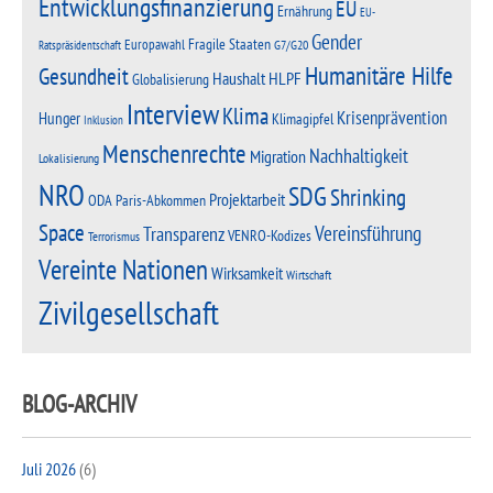
Entwicklungsfinanzierung
EU
Ernährung
EU-
Gender
Fragile Staaten
Europawahl
G7/G20
Ratspräsidentschaft
Humanitäre Hilfe
Gesundheit
Haushalt
HLPF
Globalisierung
Interview
Klima
Krisenprävention
Hunger
Klimagipfel
Inklusion
Menschenrechte
Nachhaltigkeit
Migration
Lokalisierung
NRO
SDG
Shrinking
Projektarbeit
Paris-Abkommen
ODA
Space
Vereinsführung
Transparenz
VENRO-Kodizes
Terrorismus
Vereinte Nationen
Wirksamkeit
Wirtschaft
Zivilgesellschaft
BLOG-ARCHIV
Juli 2026
(6)