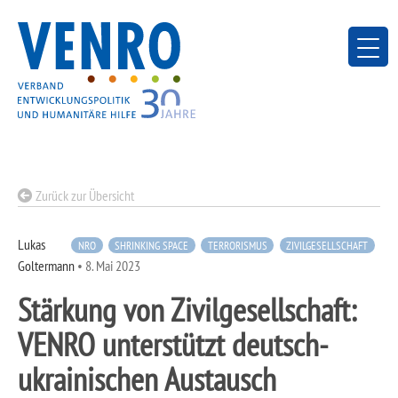
Skip
to
content
Zurück zur Übersicht
Lukas
NRO
SHRINKING SPACE
TERRORISMUS
ZIVILGESELLSCHAFT
Goltermann
•
8. Mai 2023
Stärkung von Zivilgesellschaft:
VENRO unterstützt deutsch-
ukrainischen Austausch