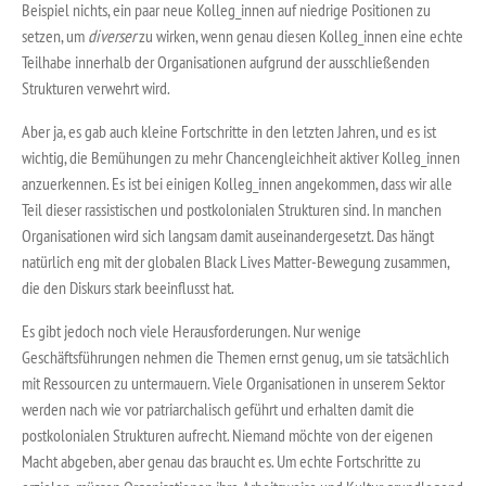
Beispiel nichts, ein paar neue Kolleg_innen auf niedrige Positionen zu
setzen, um
diverser
zu wirken, wenn genau diesen Kolleg_innen eine echte
Teilhabe innerhalb der Organisationen aufgrund der ausschließenden
Strukturen verwehrt wird.
Aber ja, es gab auch kleine Fortschritte in den letzten Jahren, und es ist
wichtig, die Bemühungen zu mehr Chancengleichheit aktiver Kolleg_innen
anzuerkennen. Es ist bei einigen Kolleg_innen angekommen, dass wir alle
Teil dieser rassistischen und postkolonialen Strukturen sind. In manchen
Organisationen wird sich langsam damit auseinandergesetzt. Das hängt
natürlich eng mit der globalen Black Lives Matter-Bewegung zusammen,
die den Diskurs stark beeinflusst hat.
Es gibt jedoch noch viele Herausforderungen. Nur wenige
Geschäftsführungen nehmen die Themen ernst genug, um sie tatsächlich
mit Ressourcen zu untermauern. Viele Organisationen in unserem Sektor
werden nach wie vor patriarchalisch geführt und erhalten damit die
postkolonialen Strukturen aufrecht. Niemand möchte von der eigenen
Macht abgeben, aber genau das braucht es. Um echte Fortschritte zu