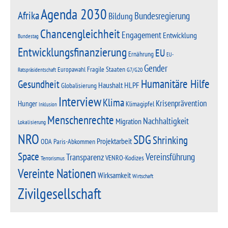
Agenda 2030
Afrika
Bundesregierung
Bildung
Chancengleichheit
Engagement
Entwicklung
Bundestag
Entwicklungsfinanzierung
EU
Ernährung
EU-
Gender
Fragile Staaten
Europawahl
G7/G20
Ratspräsidentschaft
Humanitäre Hilfe
Gesundheit
Haushalt
HLPF
Globalisierung
Interview
Klima
Krisenprävention
Hunger
Klimagipfel
Inklusion
Menschenrechte
Nachhaltigkeit
Migration
Lokalisierung
NRO
SDG
Shrinking
Projektarbeit
Paris-Abkommen
ODA
Space
Vereinsführung
Transparenz
VENRO-Kodizes
Terrorismus
Vereinte Nationen
Wirksamkeit
Wirtschaft
Zivilgesellschaft