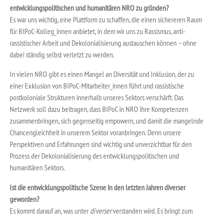
entwicklungspolitischen und humanitären NRO zu gründen?
Es war uns wichtig, eine Plattform zu schaffen, die einen sichereren Raum
für BIPoC-Kolleg_innen anbietet, in dem wir uns zu Rassismus, anti-
rassistischer Arbeit und Dekolonialisierung austauschen können – ohne
dabei ständig selbst verletzt zu werden.
In vielen NRO gibt es einen Mangel an Diversität und Inklusion, der zu
einer Exklusion von BIPoC-Mitarbeiter_innen führt und rassistische
postkoloniale Strukturen innerhalb unseres Sektors verschärft. Das
Netzwerk soll dazu beitragen, dass BIPoC in NRO ihre Kompetenzen
zusammenbringen, sich gegenseitig empowern, und damit die mangelnde
Chancengleichheit in unserem Sektor voranbringen. Denn unsere
Perspektiven und Erfahrungen sind wichtig und unverzichtbar für den
Prozess der Dekolonialisierung des entwicklungspolitischen und
humanitären Sektors.
Ist die entwicklungspolitische Szene in den letzten Jahren diverser
geworden?
Es kommt darauf an, was unter
diverser
verstanden wird. Es bringt zum