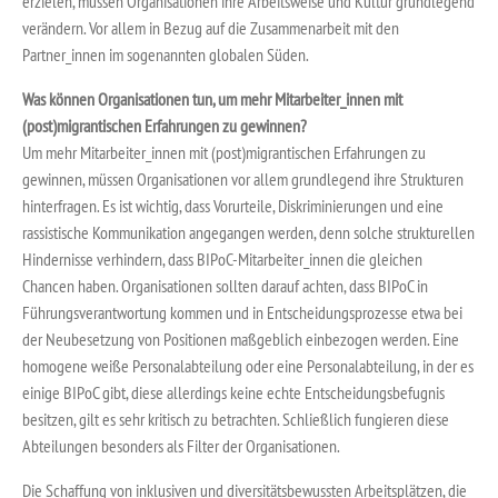
erzielen, müssen Organisationen ihre Arbeitsweise und Kultur grundlegend
verändern. Vor allem in Bezug auf die Zusammenarbeit mit den
Partner_innen im sogenannten globalen Süden.
Was können Organisationen tun, um mehr Mitarbeiter_innen mit
(post)migrantischen Erfahrungen zu gewinnen?
Um mehr Mitarbeiter_innen mit (post)migrantischen Erfahrungen zu
gewinnen, müssen Organisationen vor allem grundlegend ihre Strukturen
hinterfragen. Es ist wichtig, dass Vorurteile, Diskriminierungen und eine
rassistische Kommunikation angegangen werden, denn solche strukturellen
Hindernisse verhindern, dass BIPoC-Mitarbeiter_innen die gleichen
Chancen haben. Organisationen sollten darauf achten, dass BIPoC in
Führungsverantwortung kommen und in Entscheidungsprozesse etwa bei
der Neubesetzung von Positionen maßgeblich einbezogen werden. Eine
homogene weiße Personalabteilung oder eine Personalabteilung, in der es
einige BIPoC gibt, diese allerdings keine echte Entscheidungsbefugnis
besitzen, gilt es sehr kritisch zu betrachten. Schließlich fungieren diese
Abteilungen besonders als Filter der Organisationen.
Die Schaffung von inklusiven und diversitätsbewussten Arbeitsplätzen, die