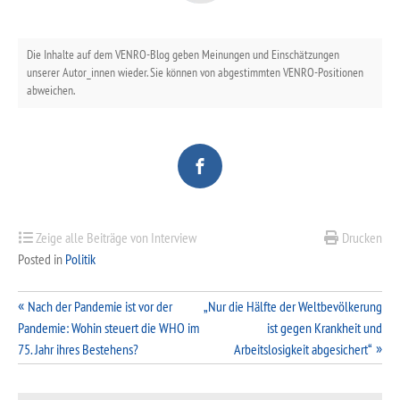
Die Inhalte auf dem VENRO-Blog geben Meinungen und Einschätzungen
unserer Autor_innen wieder. Sie können von abgestimmten VENRO-Positionen
abweichen.
Zeige alle Beiträge von Interview
Drucken
Posted in
Politik
Beitragsnavigation
Nach der Pandemie ist vor der
„Nur die Hälfte der Weltbevölkerung
Pandemie: Wohin steuert die WHO im
ist gegen Krankheit und
75. Jahr ihres Bestehens?
Arbeitslosigkeit abgesichert“