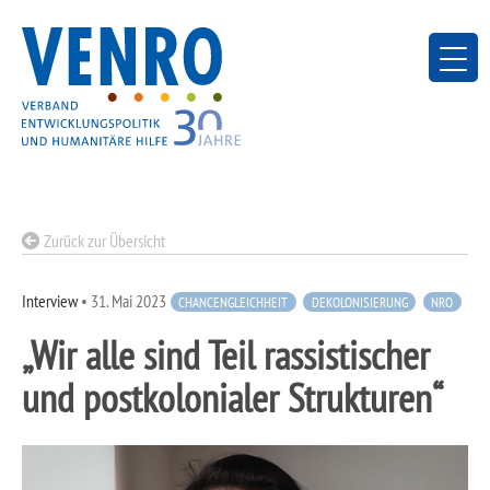
Skip
to
content
Zurück zur Übersicht
Interview
•
31. Mai 2023
CHANCENGLEICHHEIT
DEKOLONISIERUNG
NRO
„Wir alle sind Teil rassistischer
und postkolonialer Strukturen“