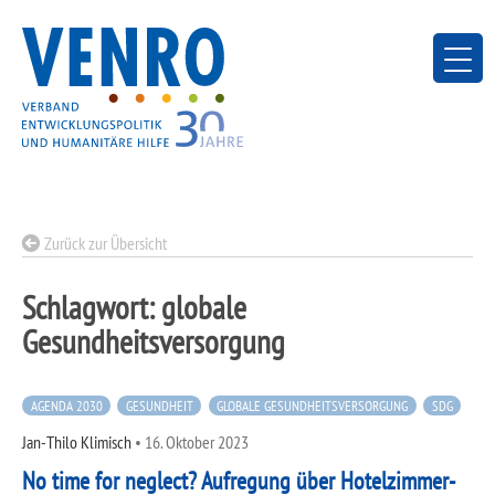
Skip
to
content
Zurück zur Übersicht
Schlagwort:
globale
Gesundheitsversorgung
AGENDA 2030
GESUNDHEIT
GLOBALE GESUNDHEITSVERSORGUNG
SDG
Jan-Thilo Klimisch
•
16. Oktober 2023
No time for neglect? Aufregung über Hotelzimmer-