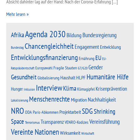
Absicht dahinter lag auf der Hand: Nach der Corona-Erfahrung […]
Mehr lesen
Agenda 2030
Afrika
Bundesregierung
Bildung
Chancengleichheit
Engagement
Entwicklung
Bundestag
Entwicklungsfinanzierung
EU
Ernährung
EU-
Gender
Fragile Staaten
Europawahl
G7/G20
Ratspräsidentschaft
Humanitäre Hilfe
Gesundheit
Haushalt
HLPF
Globalisierung
Interview
Klima
Krisenprävention
Hunger
Klimagipfel
Inklusion
Menschenrechte
Nachhaltigkeit
Migration
Lokalisierung
NRO
SDG
Shrinking
Projektarbeit
Paris-Abkommen
ODA
Space
Vereinsführung
Transparenz
VENRO-Kodizes
Terrorismus
Vereinte Nationen
Wirksamkeit
Wirtschaft