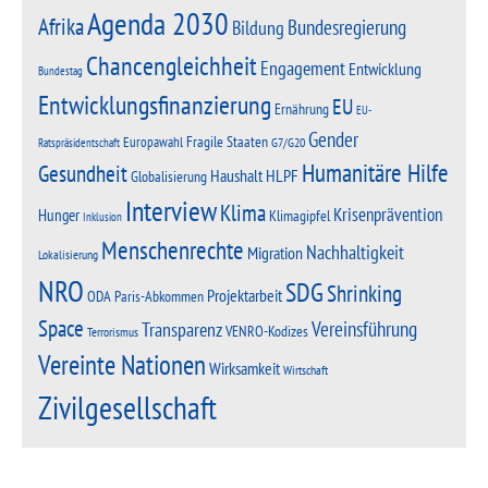
Agenda 2030
Afrika
Bundesregierung
Bildung
Chancengleichheit
Engagement
Entwicklung
Bundestag
Entwicklungsfinanzierung
EU
Ernährung
EU-
Gender
Fragile Staaten
Europawahl
G7/G20
Ratspräsidentschaft
Humanitäre Hilfe
Gesundheit
Haushalt
HLPF
Globalisierung
Interview
Klima
Krisenprävention
Hunger
Klimagipfel
Inklusion
Menschenrechte
Nachhaltigkeit
Migration
Lokalisierung
NRO
SDG
Shrinking
Projektarbeit
Paris-Abkommen
ODA
Space
Vereinsführung
Transparenz
VENRO-Kodizes
Terrorismus
Vereinte Nationen
Wirksamkeit
Wirtschaft
Zivilgesellschaft