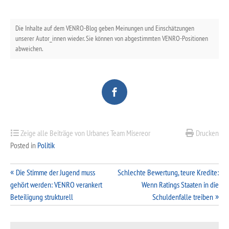
Die Inhalte auf dem VENRO-Blog geben Meinungen und Einschätzungen
unserer Autor_innen wieder. Sie können von abgestimmten VENRO-Positionen
abweichen.
Zeige alle Beiträge von Urbanes Team Misereor
Drucken
Posted in
Politik
Beitragsnavigation
Die Stimme der Jugend muss
Schlechte Bewertung, teure Kredite:
gehört werden: VENRO verankert
Wenn Ratings Staaten in die
Beteiligung strukturell
Schuldenfalle treiben