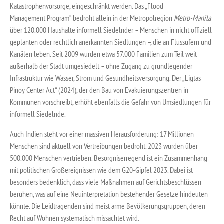
Katastrophenvorsorge, eingeschränkt werden. Das „Flood
Management Program“ bedroht allein in der Metropolregion
Metro-Manila
über 120.000 Haushalte informell Siedelnder – Menschen in nicht offiziell
geplanten oder rechtlich anerkannten Siedlungen –, die an Flussufern und
Kanälen leben. Seit 2009 wurden etwa 57.000 Familien zum Teil weit
außerhalb der Stadt umgesiedelt – ohne Zugang zu grundlegender
Infrastruktur wie Wasser, Strom und Gesundheitsversorgung. Der „Ligtas
Pinoy Center Act“ (2024), der den Bau von Evakuierungszentren in
Kommunen vorschreibt, erhöht ebenfalls die Gefahr von Umsiedlungen für
informell Siedelnde.
Auch Indien steht vor einer massiven Herausforderung: 17 Millionen
Menschen sind aktuell von Vertreibungen bedroht. 2023 wurden über
500.000 Menschen vertrieben. Besorgniserregend ist ein Zusammenhang
mit politischen Großereignissen wie dem G20-Gipfel 2023. Dabei ist
besonders bedenklich, dass viele Maßnahmen auf Gerichtsbeschlüssen
beruhen, was auf eine Neuinterpretation bestehender Gesetze hindeuten
könnt
e
. Die Leidtragenden sind meist arme Bevölkerungsgruppen, deren
Recht auf Wohnen systematisch missachtet wird.