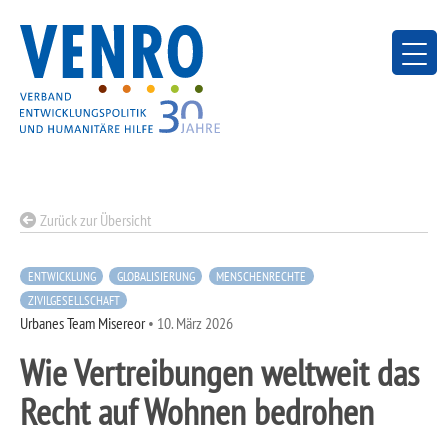
Skip
to
content
Zurück zur Übersicht
ENTWICKLUNG
GLOBALISIERUNG
MENSCHENRECHTE
ZIVILGESELLSCHAFT
Urbanes Team Misereor
•
10. März 2026
Wie Vertreibungen weltweit das
Recht auf Wohnen bedrohen