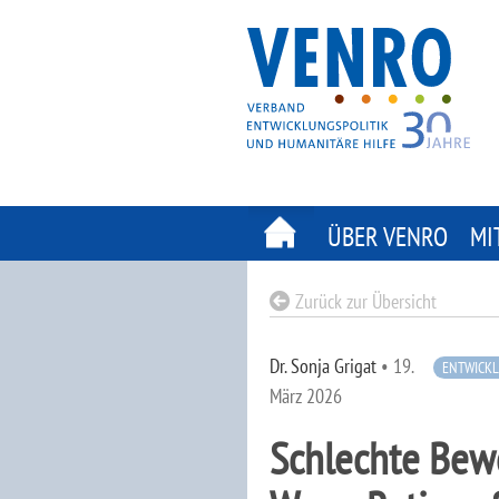
Skip
to
content
ÜBER VENRO
MI
Zurück zur Übersicht
Dr. Sonja Grigat
•
19.
ENTWICK
März 2026
Schlechte Bewe