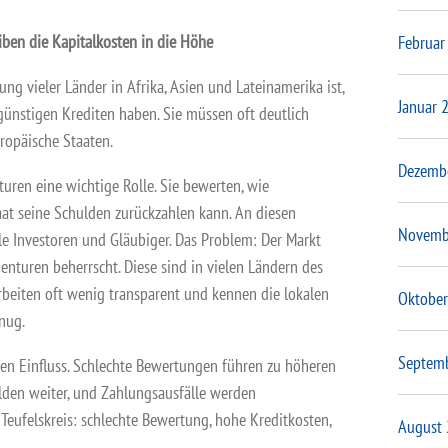
iben die Kapitalkosten in die Höhe
Februar
ng vieler Länder in Afrika, Asien und Lateinamerika ist,
Januar 
günstigen Krediten haben. Sie müssen oft deutlich
ropäische Staaten.
Dezemb
turen eine wichtige Rolle. Sie bewerten, wie
taat seine Schulden zurückzahlen kann. An diesen
Novemb
le Investoren und Gläubiger. Das Problem: Der Markt
nturen beherrscht. Diese sind in vielen Ländern des
rbeiten oft wenig transparent und kennen die lokalen
Oktober
nug.
Septem
ßen Einfluss. Schlechte Bewertungen führen zu höheren
lden weiter, und Zahlungsausfälle werden
 Teufelskreis: schlechte Bewertung, hohe Kreditkosten,
August