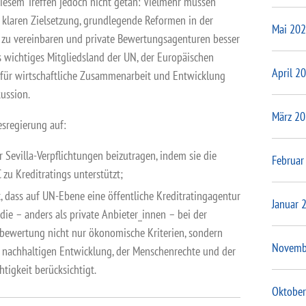
diesem Treffen jedoch nicht getan: Vielmehr müssen
 klaren Zielsetzung, grundlegende Reformen in der
Mai 20
 zu vereinbaren und private Bewertungsagenturen besser
ls wichtiges Mitgliedsland der UN, der Europäischen
April 2
 für wirtschaftliche Zusammenarbeit und Entwicklung
kussion.
März 2
sregierung auf:
 Sevilla-Verpflichtungen beizutragen, indem sie die
Februar
zu Kreditratings unterstützt;
t, dass auf UN-Ebene eine öffentliche Kreditratingagentur
Januar 
 die – anders als private Anbieter_innen – bei der
bewertung nicht nur ökonomische Kriterien, sondern
Novemb
r nachhaltigen Entwicklung, der Menschenrechte und der
tigkeit berücksichtigt.
Oktober