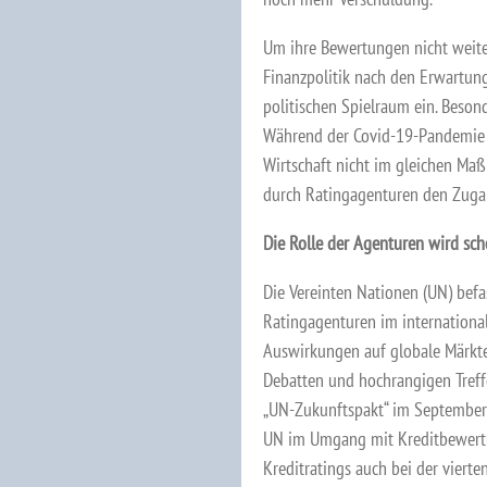
Um ihre Bewertungen nicht weiter
Finanzpolitik nach den Erwartun
politischen Spielraum ein. Beso
Während der Covid-19-Pandemie 
Wirtschaft nicht im gleichen Maß
durch Ratingagenturen den Zuga
Die Rolle der Agenturen wird scho
Die Vereinten Nationen (UN) befa
Ratingagenturen im internationa
Auswirkungen auf globale Märkte
Debatten und hochrangigen Treff
„UN-Zukunftspakt“ im September 
UN im Umgang mit Kreditbewertu
Kreditratings auch bei der vierte