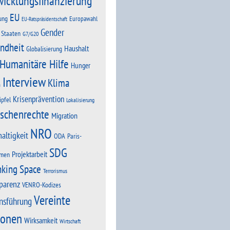
wicklungsfinanzierung
EU
ung
Europawahl
EU-Ratspräsidentschaft
Gender
 Staaten
G7/G20
ndheit
Haushalt
Globalisierung
Humanitäre Hilfe
Hunger
Interview
Klima
n
Krisenprävention
ipfel
Lokalisierung
schenrechte
Migration
NRO
altigkeit
Paris-
ODA
SDG
Projektarbeit
men
nking Space
Terrorismus
parenz
VENRO-Kodizes
Vereinte
nsführung
ionen
Wirksamkeit
Wirtschaft