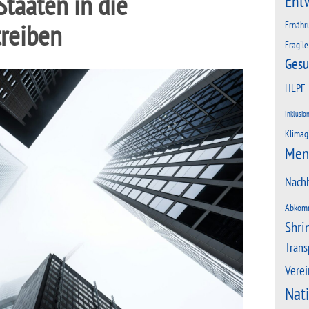
taaten in die
Ent
treiben
Ernähr
Fragile
Gesu
HLPF
Inklusio
Klimag
Men
Nachh
Abkom
Shri
Trans
Verei
Nat