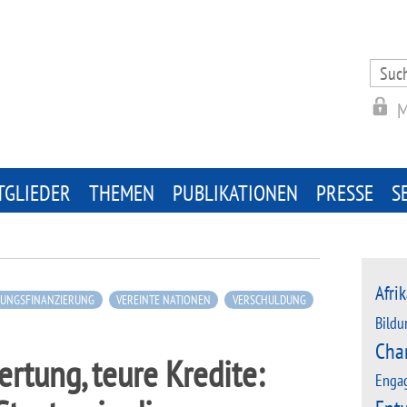
Search
for:
M
TGLIEDER
THEMEN
PUBLIKATIONEN
PRESSE
S
Afrik
LUNGSFINANZIERUNG
VEREINTE NATIONEN
VERSCHULDUNG
Bildu
Cha
rtung, teure Kredite:
Enga