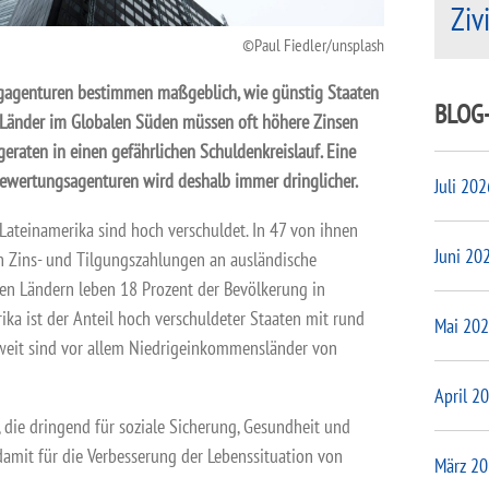
Ziv
Paul Fiedler/unsplash
ngagenturen bestimmen maßgeblich, wie günstig Staaten
BLOG
Länder im Globalen Süden müssen oft höhere Zinsen
geraten in einen gefährlichen Schuldenkreislauf. Eine
bewertungsagenturen wird deshalb immer dringlicher.
Juli 202
 Lateinamerika sind hoch verschuldet. In 47 von ihnen
Juni 20
h Zins- und Tilgungszahlungen an ausländische
esen Ländern leben 18 Prozent der Bevölkerung in
ika ist der Anteil hoch verschuldeter Staaten mit rund
Mai 20
weit sind vor allem Niedrigeinkommensländer von
April 2
, die dringend für soziale Sicherung, Gesundheit und
amit für die Verbesserung der Lebenssituation von
März 2