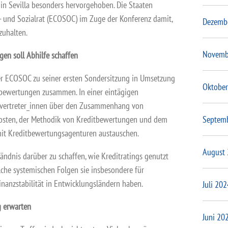
in Sevilla besonders hervorgehoben. Die Staaten
- und Sozialrat (ECOSOC) im Zuge der Konferenz damit,
Dezemb
zuhalten.
Novemb
en soll Abhilfe schaffen
 ECOSOC zu seiner ersten Sondersitzung in Umsetzung
Oktober
itbewertungen zusammen. In einer eintägigen
envertreter_innen über den Zusammenhang von
Septem
osten, der Methodik von Kreditbewertungen und dem
t Kreditbewertungsagenturen austauschen.
August
tändnis darüber zu schaffen, wie Kreditratings genutzt
che systemischen Folgen sie insbesondere für
nanzstabilität in Entwicklungsländern haben.
Juli 202
g erwarten
Juni 20