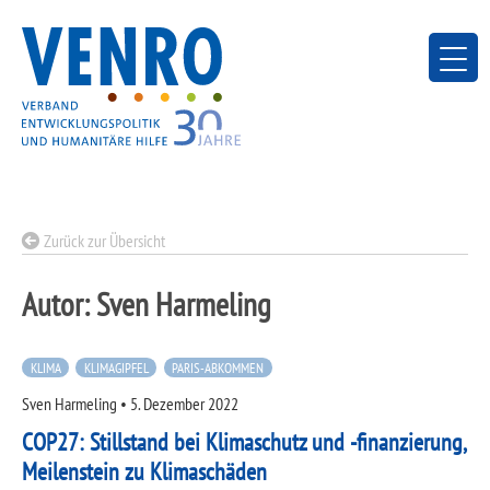
Skip
to
content
Zurück zur Übersicht
Autor:
Sven Harmeling
KLIMA
KLIMAGIPFEL
PARIS-ABKOMMEN
Sven Harmeling
•
5. Dezember 2022
COP27: Stillstand bei Klimaschutz und -finanzierung,
Meilenstein zu Klimaschäden