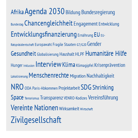
Agenda 2030
Afrika
Bundesregierung
Bildung
Chancengleichheit
Engagement
Entwicklung
Bundestag
Entwicklungsfinanzierung
EU
Ernährung
EU-
Gender
Fragile Staaten
Europawahl
G7/G20
Ratspräsidentschaft
Humanitäre Hilfe
Gesundheit
Haushalt
HLPF
Globalisierung
Interview
Klima
Krisenprävention
Hunger
Klimagipfel
Inklusion
Menschenrechte
Nachhaltigkeit
Migration
Lokalisierung
NRO
SDG
Shrinking
Projektarbeit
Paris-Abkommen
ODA
Space
Vereinsführung
Transparenz
VENRO-Kodizes
Terrorismus
Vereinte Nationen
Wirksamkeit
Wirtschaft
Zivilgesellschaft