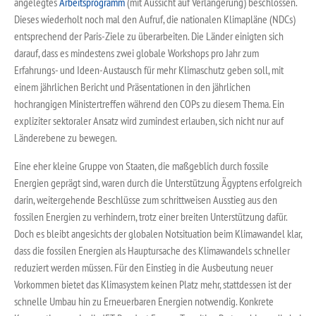
angelegtes
Arbeitsprogramm
(mit Aussicht auf Verlängerung) beschlossen.
Dieses wiederholt noch mal den Aufruf, die nationalen Klimapläne (NDCs)
entsprechend der Paris-Ziele zu überarbeiten. Die Länder einigten sich
darauf, dass es mindestens zwei globale Workshops pro Jahr zum
Erfahrungs- und Ideen-Austausch für mehr Klimaschutz geben soll, mit
einem jährlichen Bericht und Präsentationen in den jährlichen
hochrangigen Ministertreffen während den COPs zu diesem Thema. Ein
expliziter sektoraler Ansatz wird zumindest erlauben, sich nicht nur auf
Länderebene zu bewegen.
Eine eher kleine Gruppe von Staaten, die maßgeblich durch fossile
Energien geprägt sind, waren durch die Unterstützung Ägyptens erfolgreich
darin, weitergehende Beschlüsse zum schrittweisen Ausstieg aus den
fossilen Energien zu verhindern, trotz einer breiten Unterstützung dafür.
Doch es bleibt angesichts der globalen Notsituation beim Klimawandel klar,
dass die fossilen Energien als Hauptursache des Klimawandels schneller
reduziert werden müssen. Für den Einstieg in die Ausbeutung neuer
Vorkommen bietet das Klimasystem keinen Platz mehr, stattdessen ist der
schnelle Umbau hin zu Erneuerbaren Energien notwendig. Konkrete