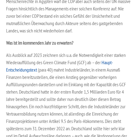
Menschenrechte in Ägypten warf die COP aber auch seitens der UN massive
Fragen hinsichtlich des Managements einer solchen Konferenz auf: Nie
zuvor bei einer COP bestand ein solches Gefühl der Unsicherheit und
mutmaßlichen Überwachung durch Akteure seitens des gastgebenden
Landes, was sich nicht wiederholen darf.
Was ist im kommenden Jahr zu erwarten?
Als Ausblick auf 2023 zeichnen sich u.a. die Notwendigkeit einer starken
Wiederauffüllung des Green Climate Fund (GCF) ab – der
Haupt-
Entscheidungstext
(para 40) mahnt Industrieländer, in einem Ausmaß
Finanzen bereitzustellen, die einen Anstieg gegenüber vorherigen
Auffüllungsrunden darstellen und im Einklang mit der Kapazität des GCF
stehen. Deutschland hatte in der ersten Runde 1,5 Milliarden Euro für 4
Jahre bereitgestellt und sollte daher nun deutlich über diesen Betrag
hinausgehen. Ein noch kurzfristigerer Schritt, den die Industrieländer zur
Vertrauensbildung nutzen können, ist allerdings die Einreichung der
Finanzprojektionen unter Artikel 9.5 des Paris-Abkommens. Dies steht
spätestens zum 31. Dezember 2022 an. Deutschland sollte hier sehr klar
und im Detail Aufwuchspläne darlegen – auch, wie die Verdoppelung der