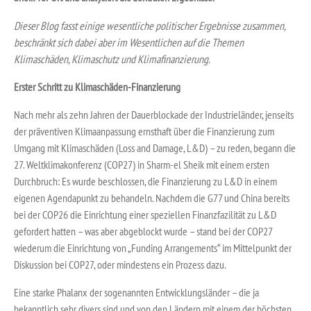
Dieser Blog fasst einige wesentliche politischer Ergebnisse zusammen,
beschränkt sich dabei aber im Wesentlichen auf die Themen
Klimaschäden, Klimaschutz und Klimafinanzierung.
Erster Schritt zu Klimaschäden-Finanzierung
Nach mehr als zehn Jahren der Dauerblockade der Industrieländer, jenseits
der präventiven Klimaanpassung ernsthaft über die Finanzierung zum
Umgang mit Klimaschäden (Loss and Damage, L&D) – zu reden, begann die
27. Weltklimakonferenz (COP27) in Sharm-el Sheik mit einem ersten
Durchbruch: Es wurde beschlossen, die Finanzierung zu L&D in einem
eigenen Agendapunkt zu behandeln. Nachdem die G77 und China bereits
bei der COP26 die Einrichtung einer speziellen Finanzfazilität zu L&D
gefordert hatten – was aber abgeblockt wurde – stand bei der COP27
wiederum die Einrichtung von „Funding Arrangements“ im Mittelpunkt der
Diskussion bei COP27, oder mindestens ein Prozess dazu.
Eine starke Phalanx der sogenannten Entwicklungsländer – die ja
bekanntlich sehr divers sind und von den Ländern mit einem der höchsten