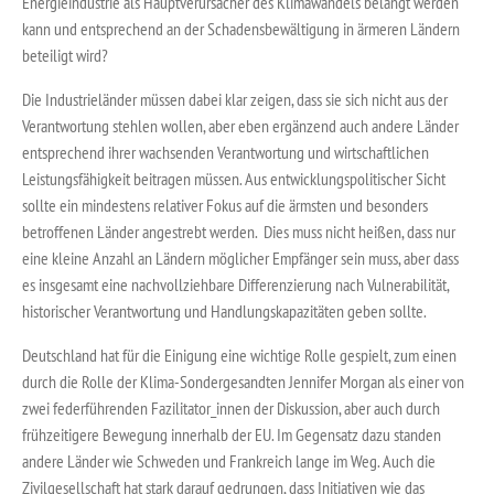
Energieindustrie als Hauptverursacher des Klimawandels belangt werden
kann und entsprechend an der Schadensbewältigung in ärmeren Ländern
beteiligt wird?
Die Industrieländer müssen dabei klar zeigen, dass sie sich nicht aus der
Verantwortung stehlen wollen, aber eben ergänzend auch andere Länder
entsprechend ihrer wachsenden Verantwortung und wirtschaftlichen
Leistungsfähigkeit beitragen müssen. Aus entwicklungspolitischer Sicht
sollte ein mindestens relativer Fokus auf die ärmsten und besonders
betroffenen Länder angestrebt werden. Dies muss nicht heißen, dass nur
eine kleine Anzahl an Ländern möglicher Empfänger sein muss, aber dass
es insgesamt eine nachvollziehbare Differenzierung nach Vulnerabilität,
historischer Verantwortung und Handlungskapazitäten geben sollte.
Deutschland hat für die Einigung eine wichtige Rolle gespielt, zum einen
durch die Rolle der Klima-Sondergesandten Jennifer Morgan als einer von
zwei federführenden Fazilitator_innen der Diskussion, aber auch durch
frühzeitigere Bewegung innerhalb der EU. Im Gegensatz dazu standen
andere Länder wie Schweden und Frankreich lange im Weg. Auch die
Zivilgesellschaft hat stark darauf gedrungen, dass Initiativen wie das