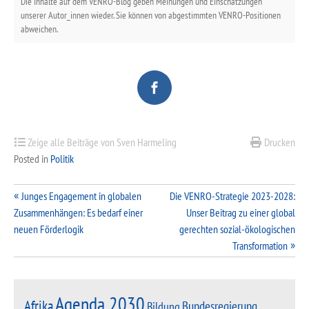
Die Inhalte auf dem VENRO-Blog geben Meinungen und Einschätzungen
unserer Autor_innen wieder. Sie können von abgestimmten VENRO-Positionen
abweichen.
Zeige alle Beiträge von Sven Harmeling
Drucken
Posted in
Politik
Beitragsnavigation
Junges Engagement in globalen
Die VENRO-Strategie 2023-2028:
Zusammenhängen: Es bedarf einer
Unser Beitrag zu einer global
neuen Förderlogik
gerechten sozial-ökologischen
Transformation
Agenda 2030
Afrika
Bundesregierung
Bildung