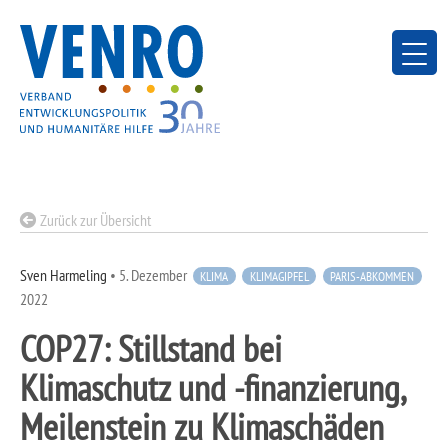
Skip
to
content
Zurück zur Übersicht
Sven Harmeling
•
5. Dezember
KLIMA
KLIMAGIPFEL
PARIS-ABKOMMEN
2022
COP27: Stillstand bei
Klimaschutz und -finanzierung,
Meilenstein zu Klimaschäden