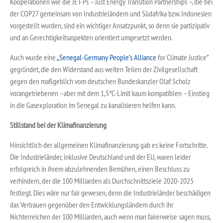
Kooperationen wie die JET-Ps – Just Energy Transition Partnerships –, die bei
der COP27 gemeinsam von Industrieländern und Südafrika bzw. Indonesien
vorgestellt wurden, sind ein wichtiger Ansatzpunkt, so denn sie partizipativ
und an Gerechtigkeitsaspekten orientiert umgesetzt werden.
Auch wurde eine
„Senegal-Germany People’s Alliance
for Climate Justice”
gegründet, die den Widerstand aus weiten Teilen der Zivilgesellschaft
gegen den maßgeblich vom deutschen Bundeskanzler Olaf Scholz
vorangetriebenen –aber mit dem 1,5°C-Limit kaum kompatiblen – Einstieg
in die Gasexploration im Senegal zu kanalisieren helfen kann.
Stillstand bei der Klimafinanzierung
Hinsichtlich der allgemeinen Klimafinanzierung gab es keine Fortschritte.
Die Industrieländer, inklusive Deutschland und der EU, waren leider
erfolgreich in ihrem abzulehnenden Bemühen, einen Beschluss zu
verhindern, der die 100 Milliarden als Durchschnittsziele 2020-2025
festlegt. Dies wäre nur fair gewesen, denn die Industrieländer beschädigen
das Vertrauen gegenüber den Entwicklungsländern durch ihr
Nichterreichen der 100 Milliarden, auch wenn man fairerweise sagen muss,