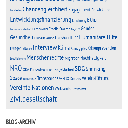
Chancengleichheit
Engagement
Entwicklung
Bundestag
Entwicklungsfinanzierung
EU
Ernährung
EU-
Gender
Fragile Staaten
Europawahl
G7/G20
Ratspräsidentschaft
Humanitäre Hilfe
Gesundheit
Haushalt
HLPF
Globalisierung
Interview
Klima
Krisenprävention
Hunger
Klimagipfel
Inklusion
Menschenrechte
Nachhaltigkeit
Migration
Lokalisierung
NRO
SDG
Shrinking
Projektarbeit
Paris-Abkommen
ODA
Space
Vereinsführung
Transparenz
VENRO-Kodizes
Terrorismus
Vereinte Nationen
Wirksamkeit
Wirtschaft
Zivilgesellschaft
BLOG-ARCHIV