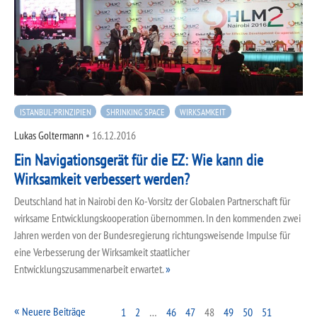
ISTANBUL-PRINZIPIEN
SHRINKING SPACE
WIRKSAMKEIT
Lukas Goltermann
•
16.12.2016
Ein Navigationsgerät für die EZ: Wie kann die
Wirksamkeit verbessert werden?
Deutschland hat in Nairobi den Ko-Vorsitz der Globalen Partnerschaft für
wirksame Entwicklungskooperation übernommen. In den kommenden zwei
Jahren werden von der Bundesregierung richtungsweisende Impulse für
eine Verbesserung der Wirksamkeit staatlicher
Entwicklungszusammenarbeit erwartet.
Neuere Beiträge
1
2
…
46
47
48
49
50
51