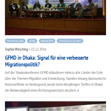
ENTWICKLUNG
GFMD
MIGRATION
ZIVILGESELLSCHAFT
Sophia Wirsching
•
22.12.2016
GFMD in Dhaka: Signal für eine verbesserte
Migrationspolitik?
Auf der Staatenkonferenz GFMD diskutieren nahezu alle Länder der Erde
über die Themen Migration und Entwicklung. Standen bislang ökonomische
Nutzeneffekte im Vordergrund, wurde beim diesjährigen Treffen in Dhaka
die Notwendigkeit eines Richtungswechsels deutlich.