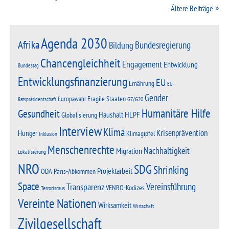
Ältere Beiträge
Agenda 2030
Afrika
Bundesregierung
Bildung
Chancengleichheit
Engagement
Entwicklung
Bundestag
Entwicklungsfinanzierung
EU
Ernährung
EU-
Gender
Fragile Staaten
Europawahl
G7/G20
Ratspräsidentschaft
Humanitäre Hilfe
Gesundheit
Haushalt
HLPF
Globalisierung
Interview
Klima
Krisenprävention
Hunger
Klimagipfel
Inklusion
Menschenrechte
Nachhaltigkeit
Migration
Lokalisierung
NRO
SDG
Shrinking
Projektarbeit
Paris-Abkommen
ODA
Space
Vereinsführung
Transparenz
VENRO-Kodizes
Terrorismus
Vereinte Nationen
Wirksamkeit
Wirtschaft
Zivilgesellschaft