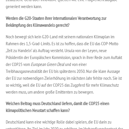
generiert werden kann.
Werden die G20-Staaten ihrer internationalen Verantwortung zur
Bekämpfung des Klimawandels gerecht?
Noch bewegt sich kein G20-Land mit seinem nationalen Klimaplan im
Rahmen des 1,5-Grad-Limits. Es ist zu hoffen, dass die EU das COP-Motto
‚Zeit zu Handeln‘ als Auftrag versteht. Ursula von der Leyen, neue
Präsidentin der Europäischen Kommission, sprach in ihrer Rede zum Auftakt
der COP25 vom
European Green Deal
und von einer
Treibhausgasneutralität der EU bis spätestens 2050. Nur die klare Aussage
der EU zur notwendigen Zielerhöhung im nächsten Jahr fehlte noch. Sie ist
so wichtig, weil die EU auf der COP25 das Zugpferd für mehr Klimaschutz
werden muss, um andere große Emittenten zu bewegen.
Welchen Beitrag muss Deutschland liefern, damit die COP25 einen
klimapolitischen Neustart schaffen kann?
Deutschland kann eine wichtige Rolle dabei spielen, die EU darin zu
unterstützen, ihr Ziel im Jahr 2020 zu erhöhen. Im Verhandlungskontext der