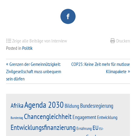
Zeige alle Beiträge von Interview
Drucken
Posted in
Politik
Beitragsnavigation
Grenzen der Gemeinnützigkeit:
COP25: Keine Zeit mehr für mutlose
Zivilgesellschaft muss unbequem
Klimapakete
sein dürfen
Agenda 2030
Afrika
Bundesregierung
Bildung
Chancengleichheit
Engagement
Entwicklung
Bundestag
Entwicklungsfinanzierung
EU
Ernährung
EU-