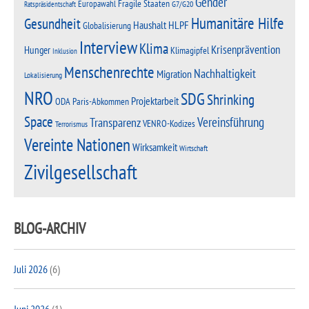
Gender
Fragile Staaten
Europawahl
G7/G20
Ratspräsidentschaft
Humanitäre Hilfe
Gesundheit
Haushalt
HLPF
Globalisierung
Interview
Klima
Krisenprävention
Hunger
Klimagipfel
Inklusion
Menschenrechte
Nachhaltigkeit
Migration
Lokalisierung
NRO
SDG
Shrinking
Projektarbeit
Paris-Abkommen
ODA
Space
Vereinsführung
Transparenz
VENRO-Kodizes
Terrorismus
Vereinte Nationen
Wirksamkeit
Wirtschaft
Zivilgesellschaft
BLOG-ARCHIV
Juli 2026
(6)
Juni 2026
(1)