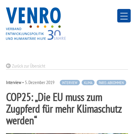
Skip
to
content
Zurück zur Übersicht
Interview
•
5. Dezember 2019
INTERVIEW
KLIMA
PARIS-ABKOMMEN
COP25: „Die EU muss zum
Zugpferd für mehr Klimaschutz
werden“