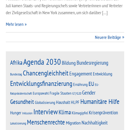
Juli kamen Staats- und Regierungschefs sowie Vertreterinnen und Vertreter
der Zivilgesellschaft in New York zusammen, um sich darüber […]
Mehr lesen
Beitragsnavigation
Neuere Beiträge
Agenda 2030
Afrika
Bundesregierung
Bildung
Chancengleichheit
Engagement
Entwicklung
Bundestag
Entwicklungsfinanzierung
EU
Ernährung
EU-
Gender
Fragile Staaten
Europawahl
G7/G20
Ratspräsidentschaft
Humanitäre Hilfe
Gesundheit
Haushalt
HLPF
Globalisierung
Interview
Klima
Krisenprävention
Hunger
Klimagipfel
Inklusion
Menschenrechte
Nachhaltigkeit
Migration
Lokalisierung