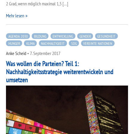
2 Grad, wenn möglich maximal 1,5 […]
Mehr lesen
AGENDA 2030
BILDUNG
ENTWICKLUNG
GENDER
GESUNDHEIT
HUNGER
KLIMA
NACHHALTIGKEIT
SDG
VEREINTE NATIONEN
Anke Scheid
•
7. September 2017
Was wollen die Parteien? Teil 1:
Nachhaltigkeitsstrategie weiterentwickeln und
umsetzen