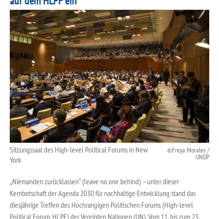
auf dem HLPF ein
Sitzungssaal des High-level Political Forums in New
Freya Morales /
UNDP
York
„Niemanden zurücklassen“ (leave no one behind) – unter dieser
Kernbotschaft der Agenda 2030 für nachhaltige Entwicklung stand das
diesjährige Treffen des Hochrangigen Politischen Forums (High-level
Political Forum, HLPF) der Vereinten Nationen (UN). Vom 11. bis zum 23.