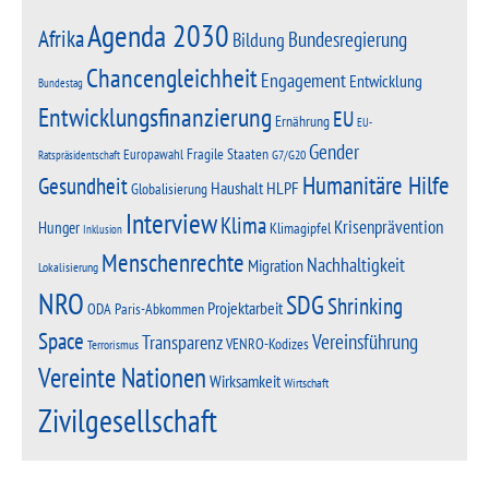
Agenda 2030
Afrika
Bundesregierung
Bildung
Chancengleichheit
Engagement
Entwicklung
Bundestag
Entwicklungsfinanzierung
EU
Ernährung
EU-
Gender
Fragile Staaten
Europawahl
G7/G20
Ratspräsidentschaft
Humanitäre Hilfe
Gesundheit
Haushalt
HLPF
Globalisierung
Interview
Klima
Krisenprävention
Hunger
Klimagipfel
Inklusion
Menschenrechte
Nachhaltigkeit
Migration
Lokalisierung
NRO
SDG
Shrinking
Projektarbeit
Paris-Abkommen
ODA
Space
Vereinsführung
Transparenz
VENRO-Kodizes
Terrorismus
Vereinte Nationen
Wirksamkeit
Wirtschaft
Zivilgesellschaft