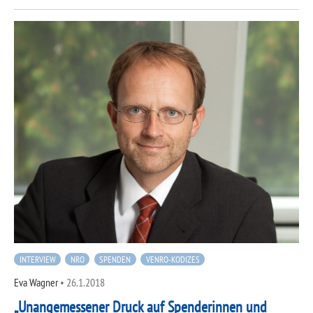
INTERVIEW
NRO
SPENDEN
VENRO-KODIZES
Eva Wagner
•
26.1.2018
„Unangemessener Druck auf Spenderinnen und