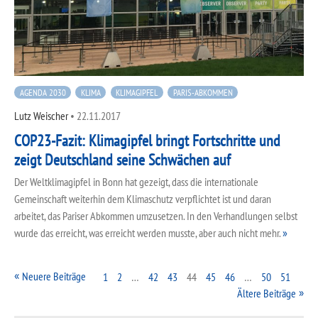
AGENDA 2030
KLIMA
KLIMAGIPFEL
PARIS-ABKOMMEN
Lutz Weischer
•
22.11.2017
COP23-Fazit: Klimagipfel bringt Fortschritte und
zeigt Deutschland seine Schwächen auf
Der Weltklimagipfel in Bonn hat gezeigt, dass die internationale
Gemeinschaft weiterhin dem Klimaschutz verpflichtet ist und daran
arbeitet, das Pariser Abkommen umzusetzen. In den Verhandlungen selbst
wurde das erreicht, was erreicht werden musste, aber auch nicht mehr.
Neuere Beiträge
1
2
…
42
43
44
45
46
…
50
51
Ältere Beiträge