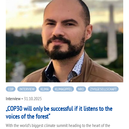
COP
INTERVIEW
KLIMA
KLIMAGIPFEL
NRO
ZIVILGESELLSCHAFT
Interview
•
31.10.2025
„COP30 will only be successful if it listens to the
voices of the forest“
With the world’s biggest climate summit heading to the heart of the