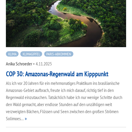
KLIMA
KLIMAGIPFEL
PARIS-ABKOMMEN
Anika Schroeder
•
4.11.2025
COP 30: Amazonas-Regenwald am Kipppunkt
Als ich vor 20 Jahren für ein mehrmonatiges Praktikum ins brasilianische
Amazonas-Gebiet aufbrach, freute ich mich darauf, richtig tief in den
Regenwald einzutauchen. Tatsächlich habe ich nur wenige Schritte durch
den Wald gemacht, aber endlose Stunden auf den unzähligen weit
verzweigten Bächen, Flüssen und Seen zwischen den großen Strömen
Solimoes…