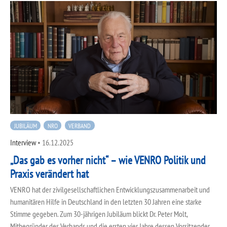
JUBILÄUM
NRO
VERBAND
Interview
•
16.12.2025
„Das gab es vorher nicht“ – wie VENRO Politik und
Praxis verändert hat
VENRO hat der zivilgesellschaftlichen Entwicklungszusammenarbeit und
humanitären Hilfe in Deutschland in den letzten 30 Jahren eine starke
Stimme gegeben. Zum 30-jährigen Jubiläum blickt Dr. Peter Molt,
Mitbegründer des Verbands und die ersten vier Jahre dessen Vorsitzender,