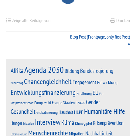
Zeige alle Beiträge von
Drucken
Beitragsnavigation
Blog Post (Frontpage, only first Post)
Agenda 2030
Afrika
Bundesregierung
Bildung
Chancengleichheit
Engagement
Entwicklung
Bundestag
Entwicklungsfinanzierung
EU
Ernährung
EU-
Gender
Fragile Staaten
Europawahl
G7/G20
Ratspräsidentschaft
Humanitäre Hilfe
Gesundheit
Haushalt
HLPF
Globalisierung
Interview
Klima
Krisenprävention
Hunger
Klimagipfel
Inklusion
Menschenrechte
Nachhaltigkeit
Migration
Lokalisierung