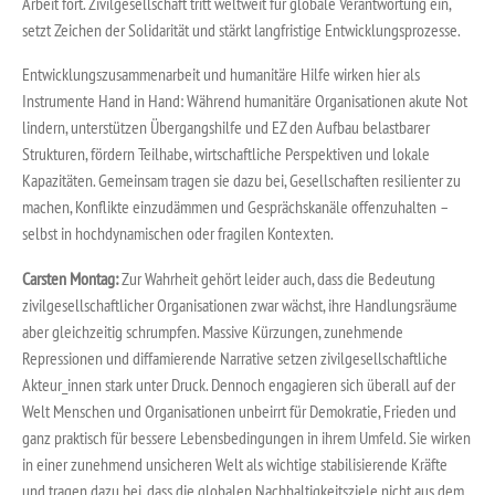
Arbeit fort. Zivilgesellschaft tritt weltweit für globale Verantwortung ein,
setzt Zeichen der Solidarität und stärkt langfristige Entwicklungsprozesse.
Entwicklungszusammenarbeit und humanitäre Hilfe wirken hier als
Instrumente Hand in Hand: Während humanitäre Organisationen akute Not
lindern, unterstützen Übergangshilfe und EZ den Aufbau belastbarer
Strukturen, fördern Teilhabe, wirtschaftliche Perspektiven und lokale
Kapazitäten. Gemeinsam tragen sie dazu bei, Gesellschaften resilienter zu
machen, Konflikte einzudämmen und Gesprächskanäle offenzuhalten –
selbst in hochdynamischen oder fragilen Kontexten.
Carsten Montag:
Zur Wahrheit gehört leider auch, dass die Bedeutung
zivilgesellschaftlicher Organisationen zwar wächst, ihre Handlungsräume
aber gleichzeitig schrumpfen. Massive Kürzungen, zunehmende
Repressionen und diffamierende Narrative setzen zivilgesellschaftliche
Akteur_innen stark unter Druck. Dennoch engagieren sich überall auf der
Welt Menschen und Organisationen unbeirrt für Demokratie, Frieden und
ganz praktisch für bessere Lebensbedingungen in ihrem Umfeld. Sie wirken
in einer zunehmend unsicheren Welt als wichtige stabilisierende Kräfte
und tragen dazu bei, dass die globalen Nachhaltigkeitsziele nicht aus dem