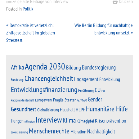
Zeige alle Beiträge von Interview
Drucken
Posted in
Politik
Beitragsnavigation
Demokratie ist verletzlich:
Wie Berlin Bildung für nachhaltige
Zivilgesellschaft im globalen
Entwicklung umsetzt
Stresstest
Agenda 2030
Afrika
Bundesregierung
Bildung
Chancengleichheit
Engagement
Entwicklung
Bundestag
Entwicklungsfinanzierung
EU
Ernährung
EU-
Gender
Fragile Staaten
Europawahl
G7/G20
Ratspräsidentschaft
Humanitäre Hilfe
Gesundheit
Haushalt
HLPF
Globalisierung
Interview
Klima
Krisenprävention
Hunger
Klimagipfel
Inklusion
Menschenrechte
Nachhaltigkeit
Migration
Lokalisierung