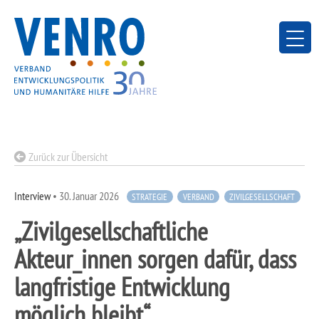
Skip
to
content
Zurück zur Übersicht
Interview
•
30. Januar 2026
STRATEGIE
VERBAND
ZIVILGESELLSCHAFT
„Zivilgesellschaftliche
Akteur_innen sorgen dafür, dass
langfristige Entwicklung
möglich bleibt“