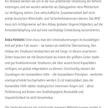
Als Verband werden wir uns in die nun anstehende Umsetzung der Reform
einbringen, und wir werden weiterhin als Dialogpartner dem Ministerium
zur Verfügung stehen. Eine wirtschaftliche Zusammenarbeit darf nicht
primär deutschen Wirtschafts- und Sicherheitsinteressen dienen. Das BMZ
muss sich richtigerweise auf den Abbau globaler Ungerechtigkeiten, auf die
Armutsbekämpfung und auf eine nachhaltige Entwicklung konzentrieren.
Anica Heinlein:
Eines muss man den Umstrukturierungen im Auswärtigen
Amt auf jeden Fall lassen – sie kamen als wirkliche Überraschung. Den
Umbau der Strukturen beobachten wir mit Sorge: In diesen unsicheren
Zeiten brauchen wir mit Deutschland als einem der größten Geber starke
und gut funktionierende Strukturen, die über ausreichend Kapazitäten
verfügen, um global mitgestalten zu können. Gleichzeitig müssen die
Grundlagen der humanitären Hilfe – die humanitären Prinzipien –weiterhin
uneingeschränkt hochgehalten werden: Es ist inakzeptabel, dass die
humanitäre Hilfe stärker strategischen Interessen folgen soll – diese
Politisierung auf Kosten von Unabhängigkeit, Neutralität und
Unparteilichkeit ist nicht hinnehmbar.
Die Umstrukturierung bei gleichzeitig massiven Mittelkürzungen sendet in