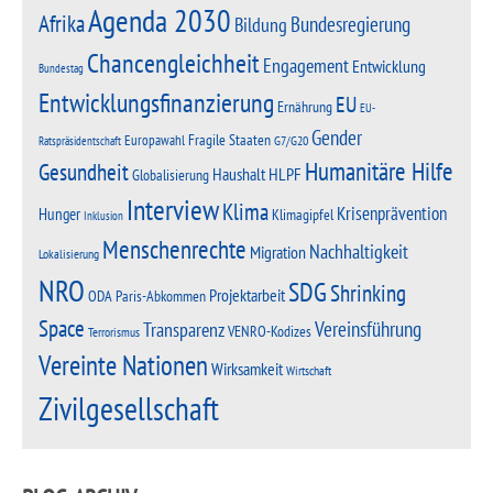
Agenda 2030
Afrika
Bundesregierung
Bildung
Chancengleichheit
Engagement
Entwicklung
Bundestag
Entwicklungsfinanzierung
EU
Ernährung
EU-
Gender
Fragile Staaten
Europawahl
G7/G20
Ratspräsidentschaft
Humanitäre Hilfe
Gesundheit
Haushalt
HLPF
Globalisierung
Interview
Klima
Krisenprävention
Hunger
Klimagipfel
Inklusion
Menschenrechte
Nachhaltigkeit
Migration
Lokalisierung
NRO
SDG
Shrinking
Projektarbeit
Paris-Abkommen
ODA
Space
Vereinsführung
Transparenz
VENRO-Kodizes
Terrorismus
Vereinte Nationen
Wirksamkeit
Wirtschaft
Zivilgesellschaft