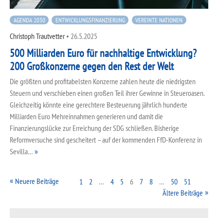
AGENDA 2030
ENTWICKLUNGSFINANZIERUNG
VEREINTE NATIONEN
Christoph Trautvetter
•
26.5.2025
500 Milliarden Euro für nachhaltige Entwicklung?
200 Großkonzerne gegen den Rest der Welt
Die größten und profitabelsten Konzerne zahlen heute die niedrigsten
Steuern und verschieben einen großen Teil ihrer Gewinne in Steueroasen.
Gleichzeitig könnte eine gerechtere Besteuerung jährlich hunderte
Milliarden Euro Mehreinnahmen generieren und damit die
Finanzierungslücke zur Erreichung der SDG schließen. Bisherige
Reformversuche sind gescheitert – auf der kommenden FfD-Konferenz in
Sevilla…
Neuere Beiträge
1
2
…
4
5
6
7
8
…
50
51
Ältere Beiträge