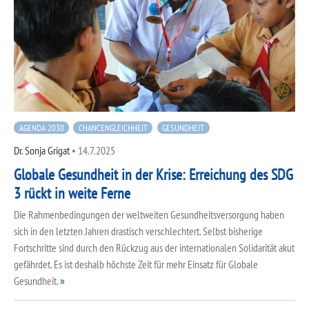
AGENDA 2030
CHANCENGLEICHHEIT
GESUNDHEIT
Dr. Sonja Grigat
•
14.7.2025
Globale Gesundheit in der Krise: Erreichung des SDG
3 rückt in weite Ferne
Die Rahmenbedingungen der weltweiten Gesundheitsversorgung haben
sich in den letzten Jahren drastisch verschlechtert. Selbst bisherige
Fortschritte sind durch den Rückzug aus der internationalen Solidarität akut
gefährdet. Es ist deshalb höchste Zeit für mehr Einsatz für Globale
Gesundheit.