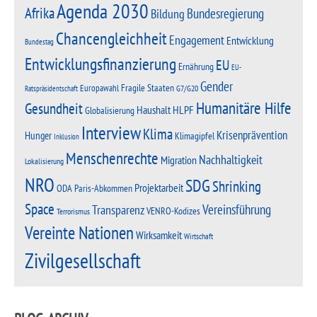
Agenda 2030
Afrika
Bundesregierung
Bildung
Chancengleichheit
Engagement
Entwicklung
Bundestag
Entwicklungsfinanzierung
EU
Ernährung
EU-
Gender
Fragile Staaten
Europawahl
G7/G20
Ratspräsidentschaft
Humanitäre Hilfe
Gesundheit
Haushalt
HLPF
Globalisierung
Interview
Klima
Krisenprävention
Hunger
Klimagipfel
Inklusion
Menschenrechte
Nachhaltigkeit
Migration
Lokalisierung
NRO
SDG
Shrinking
Projektarbeit
Paris-Abkommen
ODA
Space
Vereinsführung
Transparenz
VENRO-Kodizes
Terrorismus
Vereinte Nationen
Wirksamkeit
Wirtschaft
Zivilgesellschaft